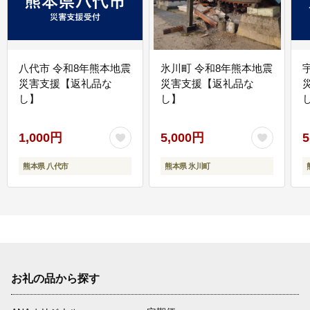
八代市 令和8年熊本地震
氷川町 令和8年熊本地震
災害支援【返礼品な
災害支援【返礼品な
し】
し】
し
1,000円
5,000円
5
熊本県 八代市
熊本県 氷川町
お礼の品から探す