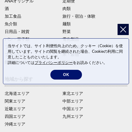
ANAオリジナル
定期便
酒
肉類
加工食品
旅行・宿泊・体験
魚介類
麺類
日用品・雑貨
野菜
パン・菓子類
電化製品
当サイトでは、サイト利便性向上のため、クッキー（Cookie）を使
フルーツ
卵・乳製品
用しています。サイトの閲覧を継続された場合、Cookieの利用に同
ファッション
米・穀物
意したことものといたします。
飲料(酒以外)
返礼品なし
詳細については
プライバシーポリシー
をお読みください。
OK
地域から探す
北海道エリア
東北エリア
関東エリア
中部エリア
近畿エリア
中国エリア
四国エリア
九州エリア
沖縄エリア