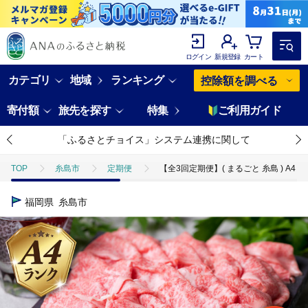
ログイン
新規登録
カート
カテゴリ
地域
ランキング
控除額を調べる
寄付額
旅先を探す
特集
ご利用ガイド
「ふるさとチョイス」システム連携に関して
TOP
糸島市
定期便
【全3回定期便】( まるごと 糸島 ) A4 
福岡県
糸島市