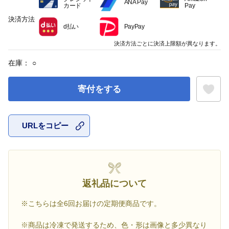
ANA Pay
カード
Pay
決済方法
d払い
PayPay
決済方法ごとに決済上限額が異なります。
在庫：
○
寄付をする
URLをコピー
お気に入
返礼品について
※こちらは全6回お届けの定期便商品です。
※商品は冷凍で発送するため、色・形は画像と多少異なり