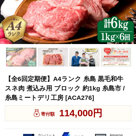
【全6回定期便】A4ランク 糸島 黒毛和牛
スネ肉 煮込み用 ブロック 約1kg 糸島市 /
糸島ミートデリ工房 [ACA276]
114,000円
寄付額
クレジット
Amazon