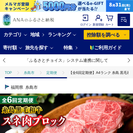
ログイン
新規登録
カート
カテゴリ
地域
ランキング
控除額を調べる
寄付額
旅先を探す
特集
ご利用ガイド
「ふるさとチョイス」システム連携に関して
TOP
糸島市
定期便
【全6回定期便】A4ランク 糸島 黒毛和牛 ス
福岡県
糸島市