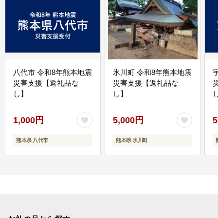
八代市 令和8年熊本地震
氷川町 令和8年熊本地震
災害支援【返礼品な
災害支援【返礼品な
し】
し】
し
1,000円
5,000円
5
熊本県 八代市
熊本県 氷川町