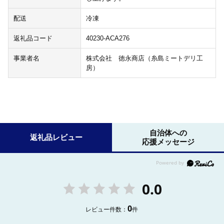
配送
冷凍
返礼品コード
40230-ACA276
事業者名
株式会社 徳永商店（糸島ミートデリ工
房）
自治体への
返礼品レビュー
応援メッセージ
0.0
0
レビュー件数：
件