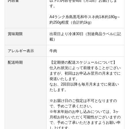
内容量
以下の内容を全6回（月1回）お届けしま
す。
A4ランク糸島黒毛和牛スネ肉1本約180g～
約250g程度（合計約1kg）
賞味期限
出荷日より冷凍30日（別途商品ラベルに記
載）
アレルギー表示
牛肉
配送時期
【定期便の配送スケジュールについて】
仕入れ状況によって前後することがござい
ますが、初回はお申込み翌月の月末までに
発送いたします。
なお、2回目以降も毎月月末までに発送い
たします。
※お届け日のご指定は不可となりますの
で、予めご了承ください。
※年末年始のお申し込みについては、3ヶ
月程お待ちいただく可能性がございますの
で、予めご了承いただきますようお願い申
し上げます。