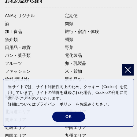
お礼の品から探す
ANAオリジナル
定期便
酒
肉類
加工食品
旅行・宿泊・体験
魚介類
麺類
日用品・雑貨
野菜
パン・菓子類
電化製品
フルーツ
卵・乳製品
ファッション
米・穀物
飲料(酒以外)
返礼品なし
当サイトでは、サイト利便性向上のため、クッキー（Cookie）を使
用しています。サイトの閲覧を継続された場合、Cookieの利用に同
地域から探す
意したことものといたします。
詳細については
プライバシーポリシー
をお読みください。
北海道エリア
東北エリア
OK
関東エリア
中部エリア
近畿エリア
中国エリア
四国エリア
九州エリア