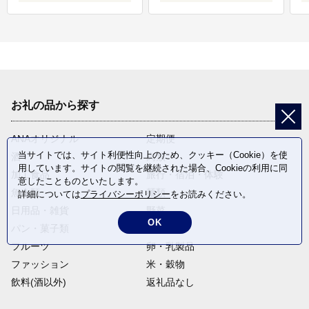
お礼の品から探す
ANAオリジナル
定期便
当サイトでは、サイト利便性向上のため、クッキー（Cookie）を使
酒
肉類
用しています。サイトの閲覧を継続された場合、Cookieの利用に同
加工食品
旅行・宿泊・体験
意したことものといたします。
魚介類
麺類
詳細については
プライバシーポリシー
をお読みください。
日用品・雑貨
野菜
OK
パン・菓子類
電化製品
フルーツ
卵・乳製品
ファッション
米・穀物
飲料(酒以外)
返礼品なし