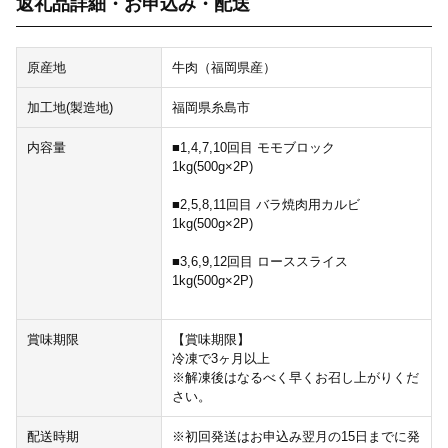
返礼品詳細・お申込み・配送
原産地
牛肉（福岡県産）
加工地(製造地)
福岡県糸島市
内容量
■1,4,7,10回目 モモブロック
1kg(500g×2P)
■2,5,8,11回目 バラ焼肉用カルビ
1kg(500g×2P)
■3,6,9,12回目 ローススライス
1kg(500g×2P)
賞味期限
【賞味期限】
冷凍で3ヶ月以上
※解凍後はなるべく早くお召し上がりくだ
さい。
配送時期
※初回発送はお申込み翌月の15日までに発