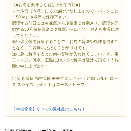
【■お肉を美味しく召し上がる方法■】
クール便（冷凍）にてお届けいたしますので、パックごと
（500g）冷凍庫で保存下さい。
調理する前日には冷凍庫から冷蔵庫に移動させ、調理を開
始する30分前を目途に冷蔵庫から出して、お肉を室温に戻
してください。
低い温度帯で解凍することで、お肉の旨味や風味を逃すこ
となく、ご賞味いただくことが可能です。
逆に急に解凍するとお肉の旨味が失われてしまいます。電
子レンジ、流水、室温においての解凍は避けて頂くようお
願い申し上げます。
定期便 博多 和牛 3種 モモブロック バラ 焼肉 カルビ ロー
ス スライス 月替り 1kg ローストビーフ
【幸栄物産】すべての返礼品はこちら！