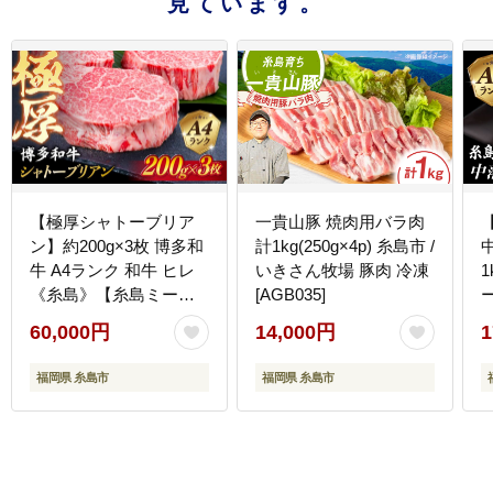
見ています。
【極厚シャトーブリア
一貴山豚 焼肉用バラ肉
ン】約200g×3枚 博多和
計1kg(250g×4p) 糸島市 /
牛 A4ランク 和牛 ヒレ
いきさん牧場 豚肉 冷凍
1
《糸島》【糸島ミート
[AGB035]
ー
デリ工房】 [ACA172]
60,000円
14,000円
1
福岡県 糸島市
福岡県 糸島市