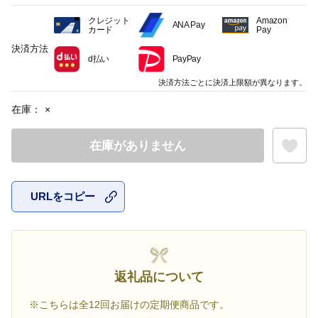
クレジット
Amazon
ANA Pay
カード
Pay
決済方法
d払い
PayPay
決済方法ごとに決済上限額が異なります。
在庫：
×
在庫がありません
URLをコピー
お気に入
返礼品について
※こちらは全12回お届けの定期便商品です。