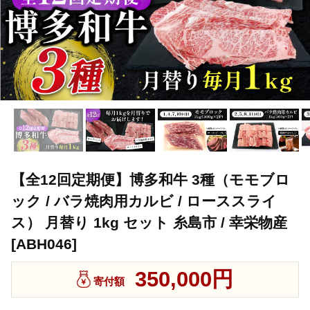
【全12回定期便】博多和牛 3種（モモブロ
ック / バラ焼肉用カルビ / ローススライ
ス） 月替り 1kg セット 糸島市 / 幸栄物産
[ABH046]
350,000円
寄付額