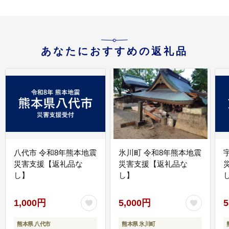
あなたにおすすめの返礼品
八代市 令和8年熊本地震
氷川町 令和8年熊本地震
災害支援【返礼品な
災害支援【返礼品な
し】
し】
し
1,000円
5,000円
5
熊本県 八代市
熊本県 氷川町