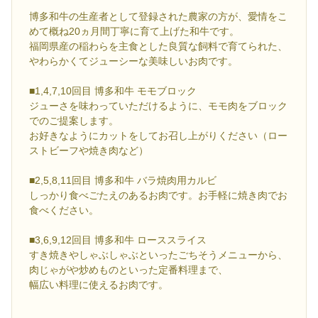
博多和牛の生産者として登録された農家の方が、愛情をこ
めて概ね20ヵ月間丁寧に育て上げた和牛です。
福岡県産の稲わらを主食とした良質な飼料で育てられた、
やわらかくてジューシーな美味しいお肉です。
■1,4,7,10回目 博多和牛 モモブロック
ジューさを味わっていただけるように、モモ肉をブロック
でのご提案します。
お好きなようにカットをしてお召し上がりください（ロー
ストビーフや焼き肉など）
■2,5,8,11回目 博多和牛 バラ焼肉用カルビ
しっかり食べごたえのあるお肉です。お手軽に焼き肉でお
食べください。
■3,6,9,12回目 博多和牛 ローススライス
すき焼きやしゃぶしゃぶといったごちそうメニューから、
肉じゃがや炒めものといった定番料理まで、
幅広い料理に使えるお肉です。