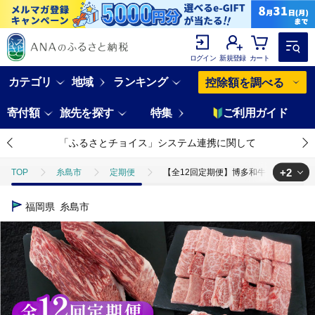
ログイン
新規登録
カート
カテゴリ
地域
ランキング
控除額を調べる
寄付額
旅先を探す
特集
ご利用ガイド
「ふるさとチョイス」システム連携に関して
+2
TOP
糸島市
定期便
【全12回定期便】博多和牛 3種（モモブロック
TOP
肉
牛肉
博多和牛
【全12回定期便】博多和牛 3種（
福岡県
糸島市
TOP
肉
牛肉
焼肉(牛肉)
【全12回定期便】博多和牛 3種