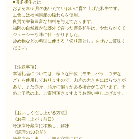
■博多和牛とは
およそ20ヵ月のあいだていねいに育て上げた和牛です。
主食には福岡県産の稲わらを使用。
良質で栄養豊富な飼料を与えております。
福岡の自然豊かな郊外で育った博多和牛は、やわらかくて
ジューシーな味に仕上がりました。
炒め物などの料理に使える「切り落とし」をぜひご賞味く
ださい。
【注意事項】
本返礼品については、様々な部位（モモ、バラ、ウデな
ど）を使用しておりますので、肉片の大きさにばらつきが
あり、また赤身、脂身に偏りがある場合がございます。予
めご了承の上、ご寄附頂きますようお願い申し上げます。
【おいしく召し上がる方法】
《お召し上がり前日》
冷凍庫冷蔵庫に移動し、解凍
《調理の30分前》
冷蔵庫から出し、お肉を室温に戻す