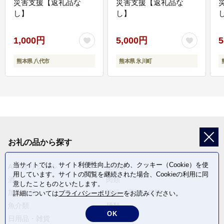
災害支援【返礼品な
災害支援【返礼品な
し】
し】
し
1,000円
5,000円
5
熊本県 八代市
熊本県 氷川町
お礼の品から探す
当サイトでは、サイト利便性向上のため、クッキー（Cookie）を使
ANAオリジナル
定期便
用しています。サイトの閲覧を継続された場合、Cookieの利用に同
酒
肉類
意したことものといたします。
加工食品
旅行・宿泊・体験
詳細については
プライバシーポリシー
をお読みください。
魚介類
麺類
OK
日用品・雑貨
野菜