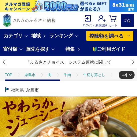
ログイン
新規登録
カート
カテゴリ
地域
ランキング
控除額を調べる
寄付額
旅先を探す
特集
ご利用ガイド
「ふるさとチョイス」システム連携に関して
+4
TOP
糸島市
肉
牛肉
牛切り落とし
博多和牛 切り
TOP
肉
牛肉
博多和牛 切り落とし500g 糸島市 / 幸栄物産 [A
福岡県
糸島市
TOP
肉
牛肉
博多和牛
博多和牛 切り落とし500g 糸島市
TOP
肉
牛肉
しゃぶしゃぶ(牛肉)
博多和牛 切り落とし50
TOP
肉
牛肉
焼肉(牛肉)
博多和牛 切り落とし500g 糸島