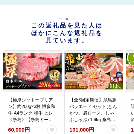
この返礼品を見た人は
ほかにこんな返礼品を
見ています。
【極厚シャトーブリア
【全6回定期便】糸島豚
ン】約200g×3枚 博多和
バラエティ セット(とん
計
牛 A4ランク 和牛 ヒレ
かつ、肩ロース、しゃ
《糸島》【糸島ミート
ぶしゃぶ) 1.6kg 糸島市 /
[
デリ工房】 [ACA172]
トラヤミートセンター
60,000円
101,000円
1
豚肉 セット 大容量