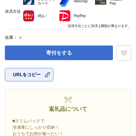
ANA Pay
カード
Pay
決済方法
d払い
PayPay
決済方法ごとに決済上限額が異なります。
在庫：
○
寄付をする
URLをコピー
お気に入
返礼品について
■スリムパックで
冷凍庫にしっかり収納！
おうちでお肉が食べたい！