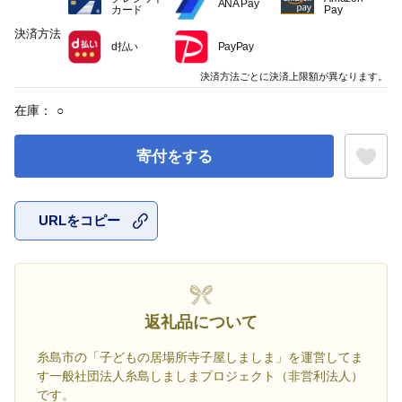
ANA Pay
カード
Pay
決済方法
d払い
PayPay
決済方法ごとに決済上限額が異なります。
在庫：
○
寄付をする
URLをコピー
お気に入
返礼品について
糸島市の「子どもの居場所寺子屋しましま」を運営してま
す一般社団法人糸島しましまプロジェクト（非営利法人）
です。