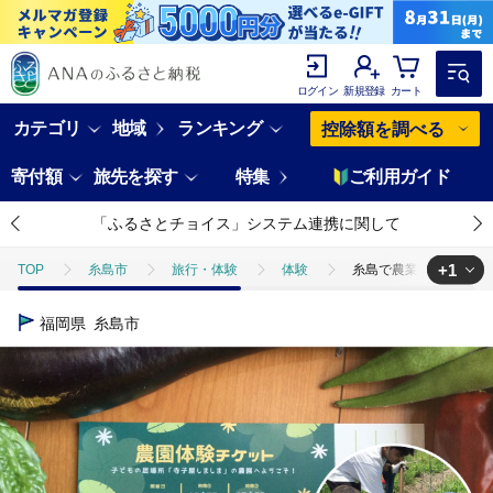
ログイン
新規登録
カート
カテゴリ
地域
ランキング
控除額を調べる
寄付額
旅先を探す
特集
ご利用ガイド
「ふるさとチョイス」システム連携に関して
+1
TOP
糸島市
旅行・体験
体験
糸島で農業体験(1名) 
TOP
旅行・宿泊・体験
体験チケット
その他体験チケット
福岡県
糸島市