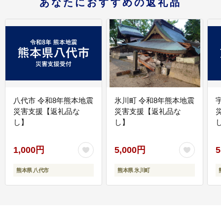
あなたにおすすめの返礼品
八代市 令和8年熊本地震
氷川町 令和8年熊本地震
災害支援【返礼品な
災害支援【返礼品な
し】
し】
し
1,000円
5,000円
5
熊本県 八代市
熊本県 氷川町