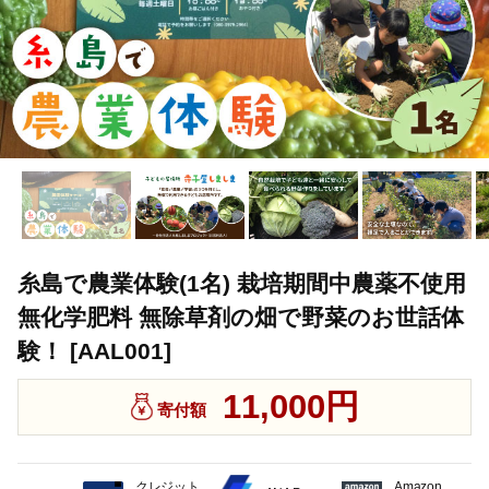
糸島で農業体験(1名) 栽培期間中農薬不使用
無化学肥料 無除草剤の畑で野菜のお世話体
験！ [AAL001]
11,000円
寄付額
クレジット
Amazon