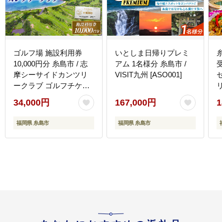
ゴルフ場 施設利用券
いとしま日帰りプレミ
10,000円分 糸島市 / 志
アム 1名様分 糸島市 /
摩シーサイドカンツリ
VISIT九州 [ASO001]
ークラブ ゴルフチケッ
ト プレー券 [ADO001]
34,000円
167,000円
1
福岡県 糸島市
福岡県 糸島市
ッ