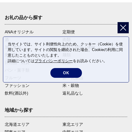
お礼の品から探す
ANAオリジナル
定期便
酒
肉類
当サイトでは、サイト利便性向上のため、クッキー（Cookie）を使
加工食品
旅行・宿泊・体験
用しています。サイトの閲覧を継続された場合、Cookieの利用に同
魚介類
麺類
意したことものといたします。
詳細については
プライバシーポリシー
をお読みください。
日用品・雑貨
野菜
パン・菓子類
電化製品
OK
フルーツ
卵・乳製品
ファッション
米・穀物
飲料(酒以外)
返礼品なし
地域から探す
北海道エリア
東北エリア