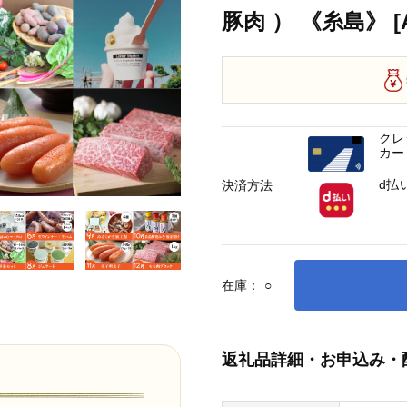
豚肉 ） 《糸島》 [A
クレ
カー
d払
決済方法
在庫：
○
返礼品詳細・お申込み・