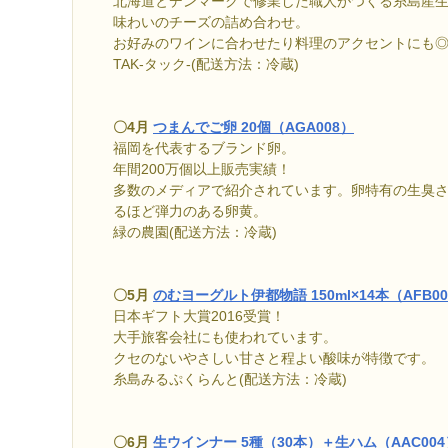
北海道とデンマークで修業した職人がつくる糸島産生
味わいのチーズの詰め合わせ。
お好みのワインに合わせたり料理のアクセントにも
TAK-タック-(配送方法：冷蔵)
〇4月
つまんでご卵 20個（AGA008）
福岡を代表するブランド卵。
年間200万個以上販売実績！
多数のメディアで紹介されています。卵特有の生臭
るほど弾力のある卵黄。
緑の農園(配送方法：冷蔵)
〇5月
のむヨーグルト伊都物語 150ml×14本（AFB0
日本ギフト大賞2016受賞！
大手旅客会社にも使われています。
クセのないやさしい甘さと程よい酸味が特徴です。
糸島みるぷくらんと(配送方法：冷蔵)
〇6月
生ウインナー 5種（30本）＋生ハム（AAC004