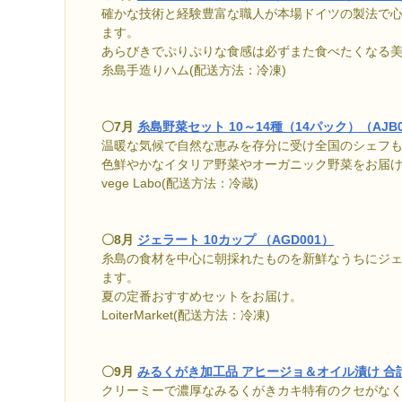
確かな技術と経験豊富な職人が本場ドイツの製法で
ます。
あらびきでぷりぷりな食感は必ずまた食べたくなる
糸島手造りハム(配送方法：冷凍)
〇7月
糸島野菜セット 10～14種（14パック）（AJB0
温暖な気候で自然な恵みを存分に受け全国のシェフ
色鮮やかなイタリア野菜やオーガニック野菜をお届
vege Labo(配送方法：冷蔵)
〇8月
ジェラート 10カップ （AGD001）
糸島の食材を中心に朝採れたものを新鮮なうちにジ
ます。
夏の定番おすすめセットをお届け。
LoiterMarket(配送方法：冷凍)
〇9月
みるくがき加工品 アヒージョ＆オイル漬け 合計
クリーミーで濃厚なみるくがきカキ特有のクセがな