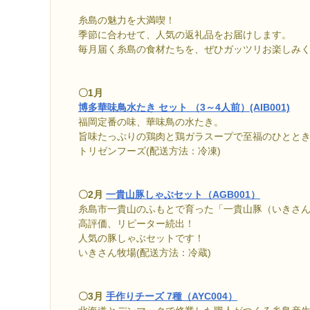
糸島の魅力を大満喫！
季節に合わせて、人気の返礼品をお届けします。
毎月届く糸島の食材たちを、ぜひガッツリお楽しみ
〇1月
博多華味鳥水たき セット （3～4人前）(AIB001)
福岡定番の味、華味鳥の水たき。
旨味たっぷりの鶏肉と鶏ガラスープで至福のひとと
トリゼンフーズ(配送方法：冷凍)
〇2月
一貴山豚しゃぶセット（AGB001）
糸島市一貴山のふもとで育った「一貴山豚（いきさ
高評価、リピーター続出！
人気の豚しゃぶセットです！
いきさん牧場(配送方法：冷蔵)
〇3月
手作りチーズ 7種（AYC004）