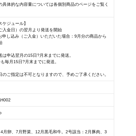
の具体的な内容量については各個別商品のページをご覧く
スケジュール】
ご入金日）の翌月より発送を開始
にお申し込み（ご入金）いただいた場合：9月分の商品から
始
送は申込翌月の15日?月末までに発送。
降も毎月15日?月末までに発送。
日のご指定は不可となりますので、予めご了承ください。
AH002
p
：4月卵、7月野菜、12月黒毛和牛。2号該当：2月豚肉、3