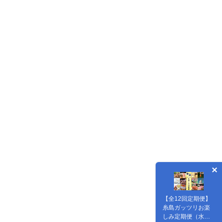
【全12回定期便】
糸島ガッツリお楽
しみ定期便（水炊