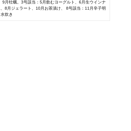
、9月牡蠣。3号該当：5月飲むヨーグルト、6月生ウインナ
ム、8月ジェラート、10月お茶漬け、 8号該当：11月辛子明
月水炊き