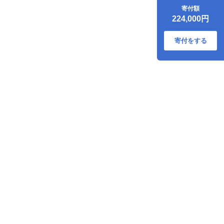
き / しゃぶしゃぶ /
寄付額
チーズ / 卵 / ヨーグ
224,000円
ルト / ウインナー /
野菜 / お茶漬け / 明
太子 / スイーツ / 牛
寄付をする
肉 / 豚肉 ） 《糸
島》 [AAH002]