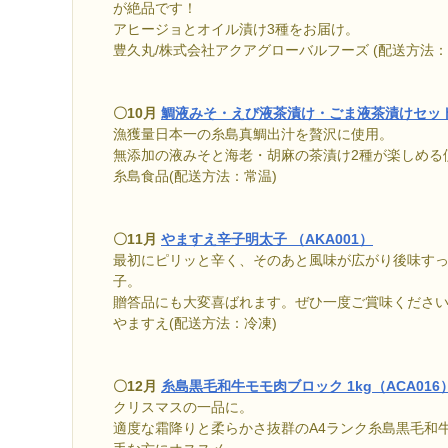
が絶品です！
アヒージョとオイル漬け3種をお届け。
豊久丸/株式会社アクアグローバルフーズ (配送方法：
〇10月
鯛液みそ・えび液茶漬け・ごま液茶漬けセット（
漁獲量日本一の糸島真鯛出汁を贅沢に使用。
無添加の液みそと海老・胡麻の茶漬け2種が楽しめる
糸島食品(配送方法：常温)
〇11月
やますえ辛子明太子 （AKA001）
最初にピリッと辛く、そのあと風味が広がり後味す
子。
贈答品にも大変喜ばれます。ぜひ一度ご賞味くださ
やますえ(配送方法：冷凍)
〇12月
糸島黒毛和牛モモ肉ブロック 1kg（ACA016
クリスマスの一品に。
適度な霜降りと柔らかさ抜群のA4ランク糸島黒毛和