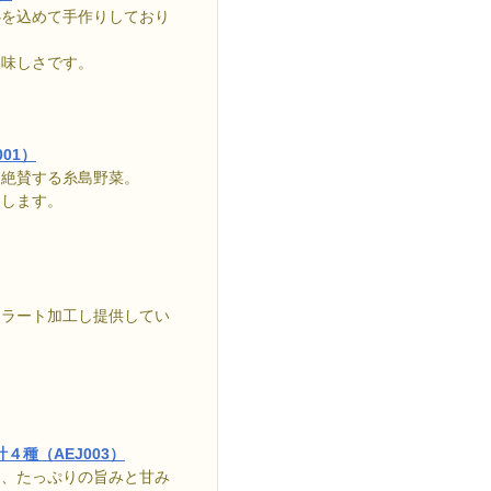
心を込めて手作りしており
美味しさです。
01）
も絶賛する糸島野菜。
けします。
ェラート加工し提供してい
４種（AEJ003）
く、たっぷりの旨みと甘み