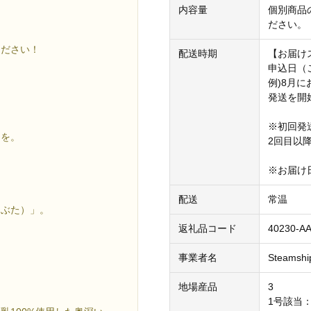
内容量
個別商品
ださい。
ください！
配送時期
【お届け
申込日（
例)8月
発送を開
※初回発
きを。
2回目以
※お届け
配送
常温
んぶた）」。
返礼品コード
40230-A
事業者名
Steamshi
地場産品
3
1号該当