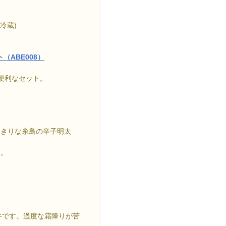
冷蔵)
ABE008）
便利なセット。
っきりな糸島の辛子明太
い。
）
牛です。過度な霜降りが苦