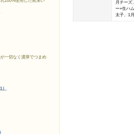
乳100%使用した奥深い
月チーズ
ー+生ハ
◎
太子、1
さが一切なく濃厚でつまめ
01）
）