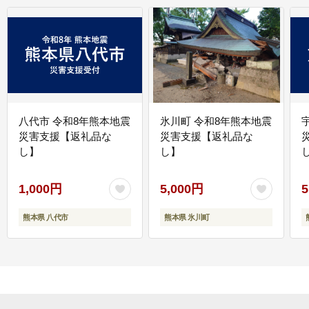
八代市 令和8年熊本地震
氷川町 令和8年熊本地震
災害支援【返礼品な
災害支援【返礼品な
し】
し】
し
1,000円
5,000円
5
熊本県 八代市
熊本県 氷川町