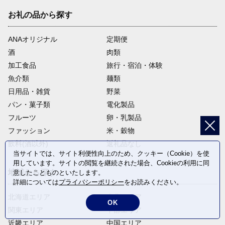
お礼の品から探す
ANAオリジナル
定期便
酒
肉類
加工食品
旅行・宿泊・体験
魚介類
麺類
日用品・雑貨
野菜
パン・菓子類
電化製品
フルーツ
卵・乳製品
ファッション
米・穀物
飲料(酒以外)
返礼品なし
当サイトでは、サイト利便性向上のため、クッキー（Cookie）を使
用しています。サイトの閲覧を継続された場合、Cookieの利用に同
地域から探す
意したことものといたします。
詳細については
プライバシーポリシー
をお読みください。
北海道エリア
東北エリア
OK
関東エリア
中部エリア
近畿エリア
中国エリア