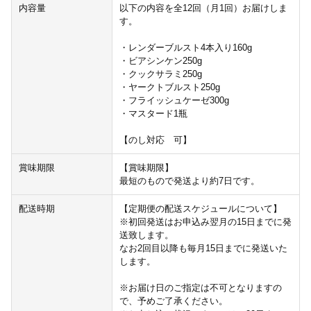
内容量
以下の内容を全12回（月1回）お届けしま
す。
・レンダーブルスト4本入り160g
・ビアシンケン250g
・クックサラミ250g
・ヤークトブルスト250g
・フライッシュケーゼ300g
・マスタード1瓶
【のし対応 可】
賞味期限
【賞味期限】
最短のもので発送より約7日です。
配送時期
【定期便の配送スケジュールについて】
※初回発送はお申込み翌月の15日までに発
送致します。
なお2回目以降も毎月15日までに発送いた
します。
※お届け日のご指定は不可となりますの
で、予めご了承ください。