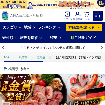
ログイン
新規登録
カート
カテゴリ
地域
ランキング
控除額を調べる
寄付額
旅先を探す
特集
ご利用ガイド
「ふるさとチョイス」システム連携に関して
TOP
糸島市
定期便
【全12回定期便】【本場ドイツで連続金賞受賞
福岡県
糸島市