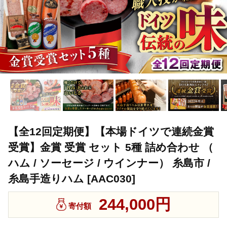
【全12回定期便】【本場ドイツで連続金賞
受賞】金賞 受賞 セット 5種 詰め合わせ （
ハム / ソーセージ / ウインナー） 糸島市 /
糸島手造りハム [AAC030]
244,000円
寄付額