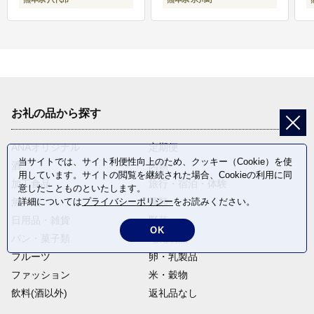
お礼の品から探す
ANAオリジナル
定期便
当サイトでは、サイト利便性向上のため、クッキー（Cookie）を使
酒
肉類
用しています。サイトの閲覧を継続された場合、Cookieの利用に同
加工食品
旅行・宿泊・体験
意したことものといたします。
魚介類
麺類
詳細については
プライバシーポリシー
をお読みください。
日用品・雑貨
野菜
OK
パン・菓子類
電化製品
フルーツ
卵・乳製品
ファッション
米・穀物
飲料(酒以外)
返礼品なし