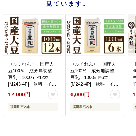
見ています。
〈ふくれん〉 国産大
〈ふくれん〉 国産大
豆100％ 成分無調整
豆100％ 成分無調整
豆乳 1000ml×12本
豆乳 1000ml×6本
[M243-4P] 飲料 イソ
[M242-4P] 飲料 イソ
子
フラボン ソイ 健
フラボン ソイ 健
12,000円
6,000円
1
康 たんぱく質
康 たんぱく質
福岡県 宮若市
福岡県 宮若市