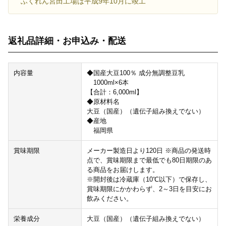
ふくれん宮田工場は平成9年10月に竣工
返礼品詳細・お申込み・配送
内容量
◆国産大豆100％ 成分無調整豆乳
1000ml×6本
【合計：6,000ml】
◆原材料名
大豆（国産）（遺伝子組み換えでない）
◆産地
福岡県
賞味期限
メーカー製造日より120日 ※商品の発送時
点で、賞味期限まで最低でも80日期限のあ
る商品をお届けします。
※開封後は冷蔵庫（10℃以下）で保存し、
賞味期限にかかわらず、2～3日を目安にお
飲みください。
栄養成分
大豆（国産）（遺伝子組み換えでない）