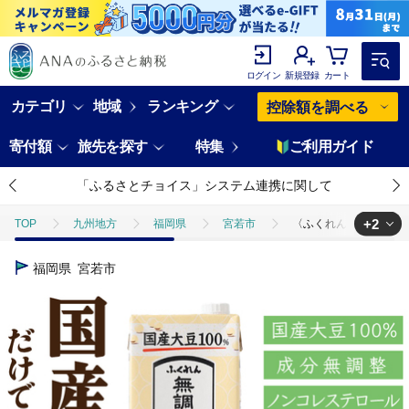
ログイン
新規登録
カート
カテゴリ
地域
ランキング
控除額を調べる
寄付額
旅先を探す
特集
ご利用ガイド
「ふるさとチョイス」システム連携に関して
+2
TOP
九州地方
福岡県
宮若市
〈ふくれん〉 国産大豆1
TOP
卵・乳製品
ほかの卵・乳製品
〈ふくれん〉 国産大豆1
福岡県
宮若市
TOP
飲料（酒以外）
ほかの飲料
〈ふくれん〉 国産大豆10