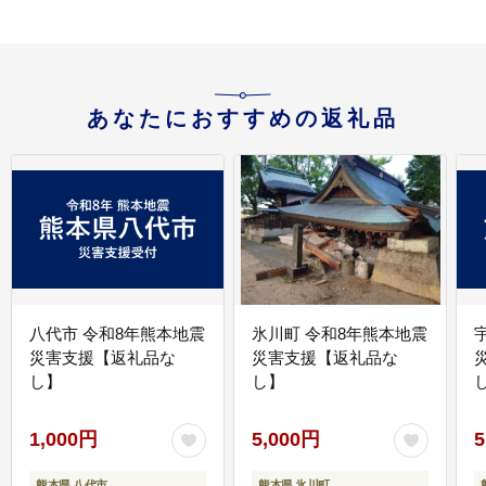
あなたにおすすめの返礼品
八代市 令和8年熊本地震
氷川町 令和8年熊本地震
災害支援【返礼品な
災害支援【返礼品な
し】
し】
し
1,000円
5,000円
5
熊本県 八代市
熊本県 氷川町