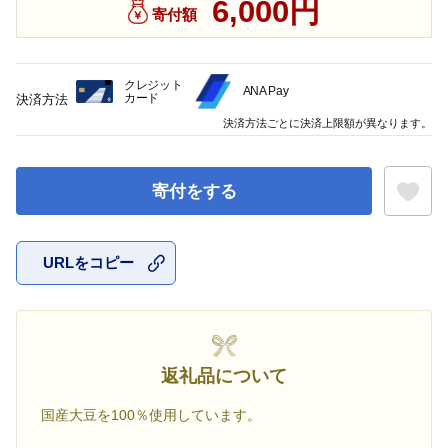
6,000円
寄付額
クレジット
ANA Pay
カード
決済方法
決済方法ごとに決済上限額が異なります。
寄付をする
URLをコピー
お気に入
返礼品について
国産大豆を100％使用しています。