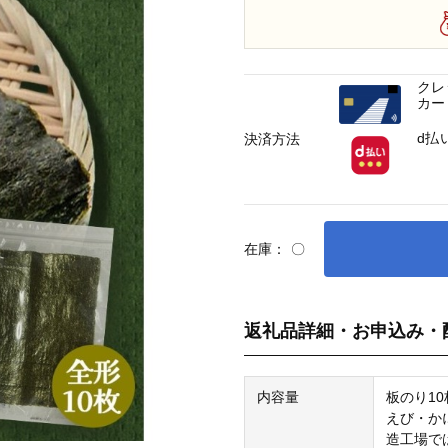
クレ
カー
d払
決済方法
在庫：
〇
返礼品詳細・お申込み・
内容量
板のり10
えび・か
造工場で