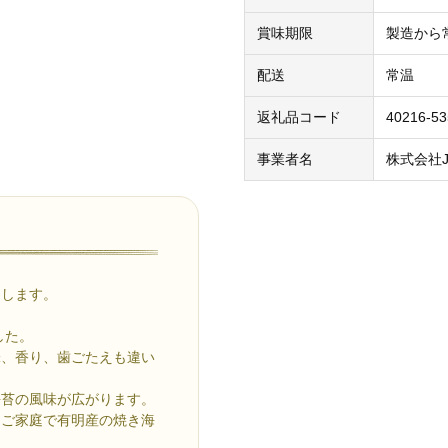
賞味期限
製造から常
配送
常温
返礼品コード
40216-5
事業者名
株式会社J
けします。
。
した。
味、香り、歯ごたえも違い
海苔の風味が広がります。
、ご家庭で有明産の焼き海