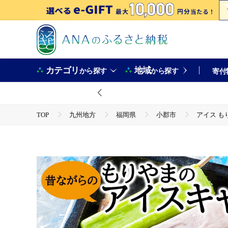
カテゴリ
地域
から探す
から探す
寄付
TOP
九州地方
福岡県
小郡市
アイス も
TOP
卵・乳製品
アイスクリーム
アイス もり