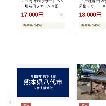
チゴ 苺 果物 デザート ベリ
ご (品種混合) 2k
ー畑 福田ファーム ※配送
果物 デザート 
不可：沖縄、離島
可：沖縄・離島
17,000円
13,000円
期：2026年4月
福岡県 小郡市
福岡県 小郡市