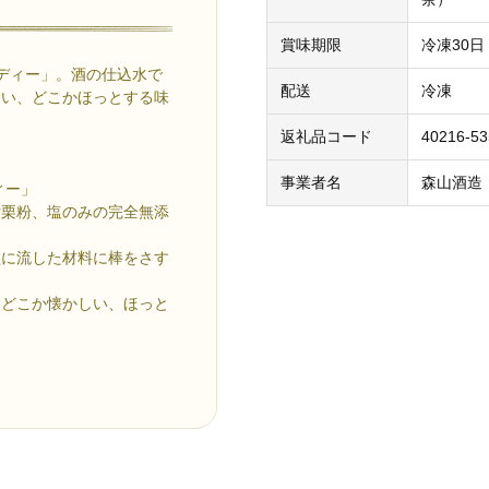
賞味期限
冷凍30日
ンディー」。酒の仕込水で
配送
冷凍
しい、どこかほっとする味
返礼品コード
40216-5
事業者名
森山酒造
ィー」
片栗粉、塩のみの完全無添
型に流した材料に棒をさす
はどこか懐かしい、ほっと