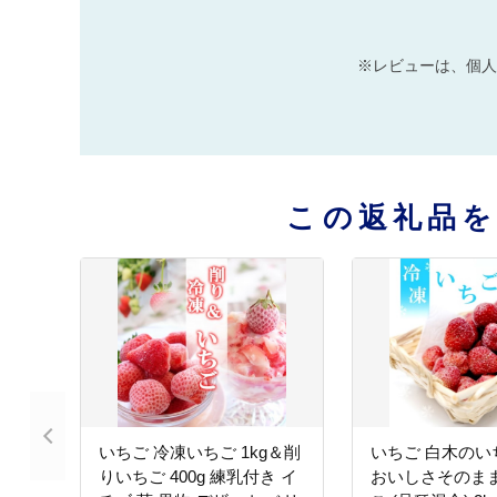
※レビューは、個人
この返礼品
いちご 冷凍いちご 1kg＆削
いちご 白木のい
りいちご 400g 練乳付き イ
おいしさそのまま