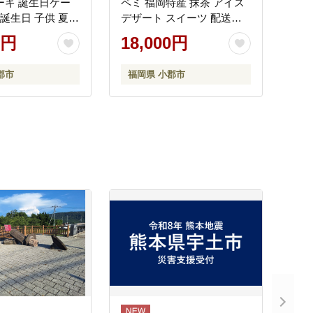
ーキ 誕生日ケー
ペミ 福岡特産 抹茶 アイス
 誕生日 子供 夏ギ
デザート スイーツ 配送不
15cm 誕生日 記
可：沖縄、離島
0円
18,000円
 バースデー ネコ
ーフ 猫型 アニマ
郡市
福岡県 小郡市
猫の日