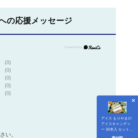
への応援メッセージ
(0)
(0)
(0)
(0)
(0)
アイス もりやまの
アイスキャンディ
ー 30本入 セット
ださい。
無添加 小郡 夏の風
寄付額