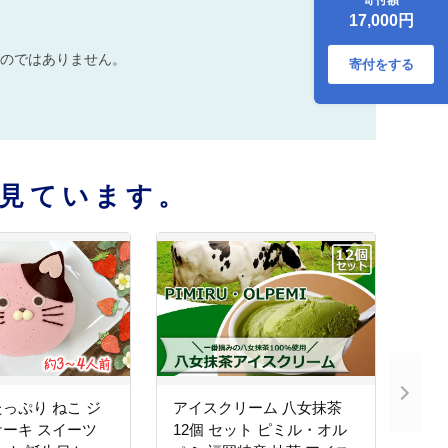
物詩 アイスキャン
17,000円
ディー 4種 ミルク
あずき チョコ 抹茶
のではありません。
デザート お楽しみ
寄付をする
見ています。
っぷり ねこ ジ
アイスクリーム 八女抹茶
ーキ スイーツ
12個 セット ピミル・オル