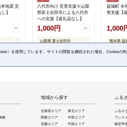
熊本地震 災
八代市向け 災害支援※山梨
益城町 令
なし】
県富士吉田市による八代市
害支援【
への支援【返礼品なし】
1,000円
1,000
山梨県 富士吉田市
熊本県 益
kie）を使用しています。サイトの閲覧を継続された場合、Cookie
。
地域から探す
ふる
北海道エリア
東北エリア
ふるさ
体験
関東エリア
中部エリア
ワンス
近畿エリア
中国エリア
確定申