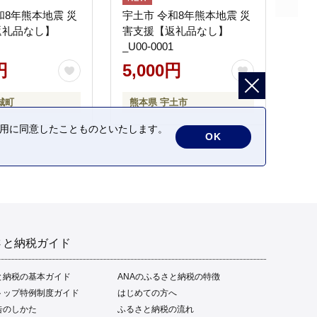
和8年熊本地震 災
宇土市 令和8年熊本地震 災
返礼品なし】
害支援【返礼品なし】
_U00-0001
円
5,000円
城町
熊本県 宇土市
の利用に同意したことものといたします。
OK
さと納税ガイド
と納税の基本ガイド
ANAのふるさと納税の特徴
トップ特例制度ガイド
はじめての方へ
告のしかた
ふるさと納税の流れ