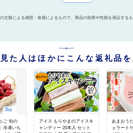
の主観による感想・体感によるもので、商品の効果や性能を保証するも
を見た人はほかにこんな返礼品を
ちご 旬の
アイス もりやまのアイスキ
あまおうた
 冷凍いち
ャンディー 20本入 セット
ェラートケ