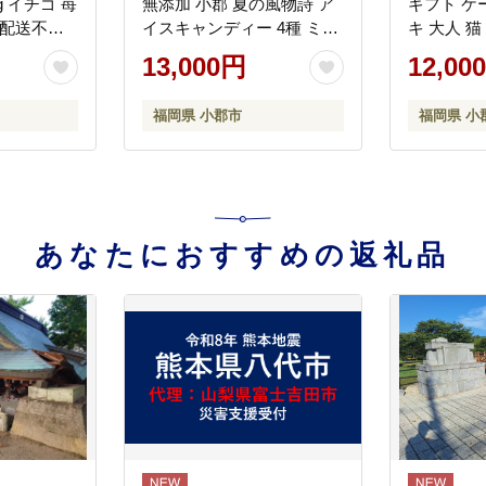
g イチゴ 苺
無添加 小郡 夏の風物詩 ア
ギフト ケ
※配送不
イスキャンディー 4種 ミル
キ 大人 猫
【発送時
ク あずき チョコ 抹茶 デザ
フト 猫型 
13,000円
12,00
上旬】
ート お楽しみ
念日 ねこ
動物 モチ
福岡県 小郡市
福岡県 小
ルケーキ 
あなたにおすすめの返礼品