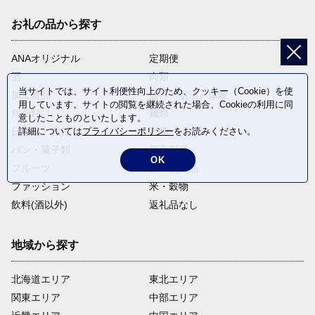
お礼の品から探す
ANAオリジナル
定期便
酒
肉類
当サイトでは、サイト利便性向上のため、クッキー（Cookie）を使
加工食品
旅行・宿泊・体験
用しています。サイトの閲覧を継続された場合、Cookieの利用に同
魚介類
麺類
意したことものといたします。
日用品・雑貨
野菜
詳細については
プライバシーポリシー
をお読みください。
パン・菓子類
電化製品
OK
フルーツ
卵・乳製品
ファッション
米・穀物
飲料(酒以外)
返礼品なし
地域から探す
北海道エリア
東北エリア
関東エリア
中部エリア