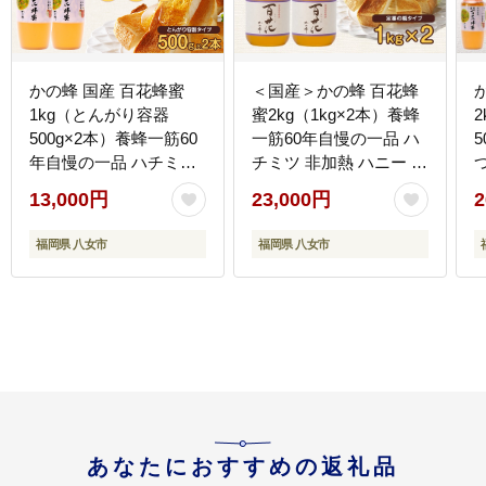
かの蜂 国産 百花蜂蜜
＜国産＞かの蜂 百花蜂
1kg（とんがり容器
蜜2kg（1kg×2本）養蜂
500g×2本）養蜂一筋60
一筋60年自慢の一品 ハ
年自慢の一品 ハチミツ
チミツ 非加熱 ハニー 大
非加熱 純粋はちみつ ハ
容量 瓶タイプ 保存食 防
13,000円
23,000円
2
ニー 防災グッズ 常温 保
災グッズ 非常食 ボトル
存 備蓄 防災食 非常食
福岡県 八女市
福岡県 八女市
保存食 はちみつ はちみ
つ 国産 はちみつ 国産
1kg はちみつ 国産 非加
熱 福岡県 八女市
あなたにおすすめの返礼品