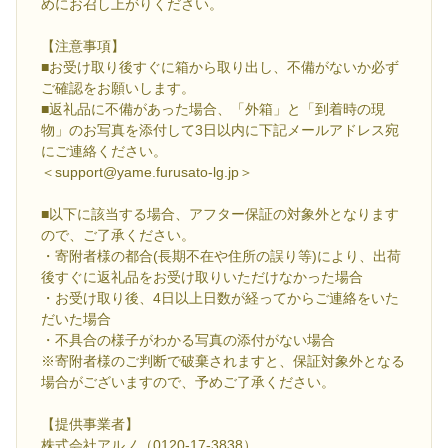
めにお召し上がりください。
【注意事項】
■お受け取り後すぐに箱から取り出し、不備がないか必ず
ご確認をお願いします。
■返礼品に不備があった場合、「外箱」と「到着時の現
物」のお写真を添付して3日以内に下記メールアドレス宛
にご連絡ください。
＜support@yame.furusato-lg.jp＞
■以下に該当する場合、アフター保証の対象外となります
ので、ご了承ください。
・寄附者様の都合(長期不在や住所の誤り等)により、出荷
後すぐに返礼品をお受け取りいただけなかった場合
・お受け取り後、4日以上日数が経ってからご連絡をいた
だいた場合
・不具合の様子がわかる写真の添付がない場合
※寄附者様のご判断で破棄されますと、保証対象外となる
場合がございますので、予めご了承ください。
【提供事業者】
株式会社アルノ（0120-17-3838）