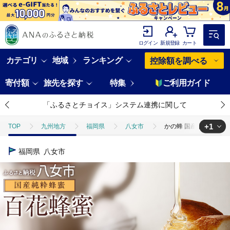
ログイン
新規登録
カート
カテゴリ
地域
ランキング
控除額を調べる
寄付額
旅先を探す
特集
ご利用ガイド
「ふるさとチョイス」システム連携に関して
+1
TOP
九州地方
福岡県
八女市
かの蜂 国産 百花蜂蜜 
TOP
加工食品
缶詰・瓶詰
はちみつ
かの蜂 国産 百花
福岡県
八女市