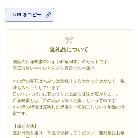
URLをコピー
お気に入
返礼品について
国産の百花蜂蜜の2kg（500g×4本）のセットです。
容器は使いやすいとんがり容器でのお届け。
かの蜂の百花はちみつは舌触りまろやかでクセがなく、後
味もスッキリしています。
口の中いっぱいに花の香りと上品な甘味が広がります。
百花蜂蜜とは「百の花から採れた蜜」という意味です。
かの蜂の蜂蜜は完熟した蜂蜜を一切加工しない非加熱の蜂
蜜です。
【保存方法】
直射日光を避け、常温で保存してください。開封後はお早