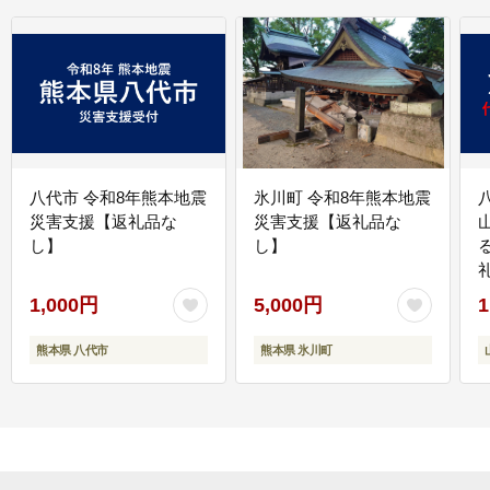
八代市 令和8年熊本地震
氷川町 令和8年熊本地震
災害支援【返礼品な
災害支援【返礼品な
し】
し】
1,000円
5,000円
1
熊本県 八代市
熊本県 氷川町