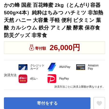
かの蜂 国産 百花蜂蜜 2kg（とんがり容器
500g×4本）純粋はちみつ ハチミツ 非加熱
天然 ハニー 大容量 手軽 便利 ビタミン 葉
酸 カルシウム 鉄分 アミノ酸 酵素 保存食
防災グッズ 非常食
26,000円
寄付額
クレジット
Amazon
ANA Pay
カード
Pay
決済方法
d払い
PayPay
決済方法ごとに決済上限額が異なります。
寄付をする