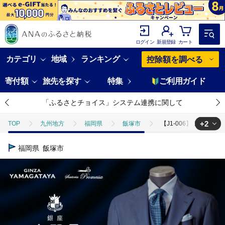
ログイン
新規登録
カート
カテゴリ
地域
ランキング
控除額を調べる
寄付額
旅先を探す
特集
ご利用ガイド
「ふるさとチョイス」システム連携に関して
+2
TOP
九州地方
福岡県
飯塚市
【J1-006】銀座山形屋
TOP
旅行・宿泊・体験
体験チケット
【J1-006】銀座山形
福岡県
飯塚市
TOP
ファッション
服
【J1-006】銀座山形屋 メンズオーダ