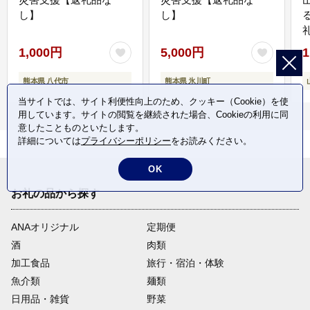
し】
し】
1,000円
5,000円
1
熊本県 八代市
熊本県 氷川町
当サイトでは、サイト利便性向上のため、クッキー（Cookie）を使
用しています。サイトの閲覧を継続された場合、Cookieの利用に同
意したことものといたします。
詳細については
プライバシーポリシー
をお読みください。
OK
お礼の品から探す
ANAオリジナル
定期便
酒
肉類
加工食品
旅行・宿泊・体験
魚介類
麺類
日用品・雑貨
野菜