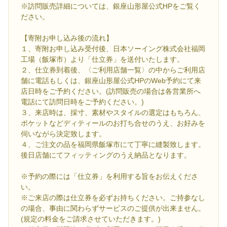
※訪問販売詳細については、銀座山形屋公式HPをご覧く
ださい。
【寄附お申し込み後の流れ】
１、寄附お申し込み受付後、日本ソーイング株式会社福岡
工場（飯塚市）より「仕立券」を送付いたします。
２、仕立券到着後、〈ご利用店舗一覧〉の中からご利用店
舗に電話もしくは、銀座山形屋公式HPのWeb予約にて来
店日時をご予約ください。(訪問販売の場合は各営業所へ
電話にて訪問日時をご予約ください。)
３、来店時は、採寸、素材やスタイルの選定はもちろん、
ポケットなどディティールのお打ち合せのうえ、お好みを
伺いながら決定致します。
４、ご注文の品を福岡県飯塚市にて丁寧に縫製致します。
後日店舗にてフィッティングのうえ納品となります。
※予約の際には「仕立券」を利用する旨をお伝えくださ
い。
※ご来店の際は仕立券を必ずお持ちください。ご持参なし
の場合、事由に関わらずサービスのご提供が出来ません。
(規定の料金をご請求させていただきます。)