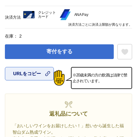
クレジット
ANA Pay
カード
決済方法
決済方法ごとに決済上限額が異なります。
在庫：
2
寄付をする
URLをコピー
※20歳未満の方の飲酒は法律で禁
お気に入
止されています。
返礼品について
「おいしいワインをお届けしたい！」想いから誕生した福
智山ダム熟成ワイン。