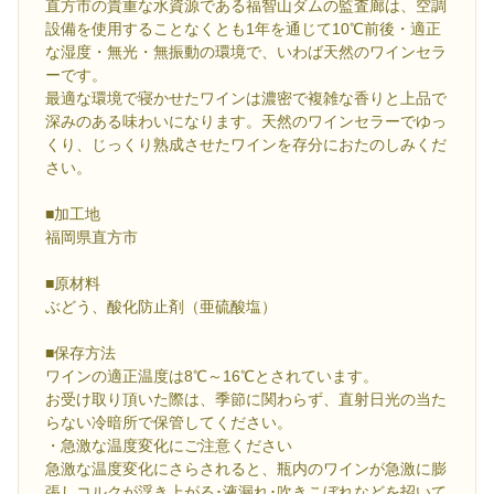
直方市の貴重な水資源である福智山ダムの監査廊は、空調
設備を使用することなくとも1年を通じて10℃前後・適正
な湿度・無光・無振動の環境で、いわば天然のワインセラ
ーです。
最適な環境で寝かせたワインは濃密で複雑な香りと上品で
深みのある味わいになります。天然のワインセラーでゆっ
くり、じっくり熟成させたワインを存分におたのしみくだ
さい。
■加工地
福岡県直方市
■原材料
ぶどう、酸化防止剤（亜硫酸塩）
■保存方法
ワインの適正温度は8℃～16℃とされています。
お受け取り頂いた際は、季節に関わらず、直射日光の当た
らない冷暗所で保管してください。
・急激な温度変化にご注意ください
急激な温度変化にさらされると、瓶内のワインが急激に膨
張しコルクが浮き上がる･液漏れ･吹きこぼれなどを招いて