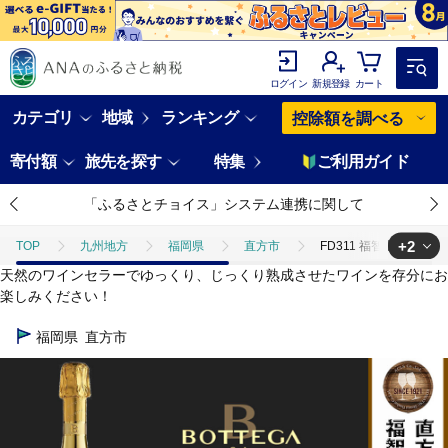
ログイン
新規登録
カート
カテゴリ
地域
ランキング
控除額を調べる
寄付額
旅先を探す
特集
ご利用ガイド
「ふるさとチョイス」システム連携に関して
+2
TOP
九州地方
福岡県
直方市
FD311 福智山ダム熟
天然のワインセラーでゆっくり、じっくり熟成させたワインを存分にお
TOP
酒
FD311 福智山ダム熟成 スパークリングワイン ゴールド ボ
楽しみください！
TOP
酒
ワイン
FD311 福智山ダム熟成 スパークリングワイン
福岡県
直方市