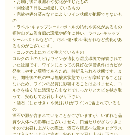
・お届け後に液漏れや劣化が生じたもの
・開栓後７日以上経過しているもの
・完飲や処分済みなどによりワイン状態が把握できないも
の
・ラベル･キャップシール･ボトルの汚れや劣化があるもの
福智山ダム監査廊の環境や経年に伴い、ラベル･キャップ
シール･ボトルなどに、汚れ･傷･破れ･剥がれなど劣化があ
るものがございます。
・コルクの上にカビが生えているもの
コルクの上のカビはワインが適切な湿度環境で保管されて
いた証拠です。ワインにとっての良好な保管条件はカビが
発生しやすい環境であるため、時折見られる状態です。ま
た、開栓後の瓶の中は無酸素状態でカビが増殖することは
ないため、ワインの品質に影響することはありません。コ
ルクを抜く前に清潔な布巾などでしっかりとカビを拭き取
って、安心してお召し上がり下さい。
・酒石（しゅせき）や澱(おり)がワインに含まれているも
の
酒石や澱が含まれていることがございますが、いずれも品
質や人体への影響はございません。口当たりがざらつきま
すのでお召し上がりの際は、酒石を瓶底へ沈殿させグラス
には入らないように注ぎ、安心してお召し上がり下さい。