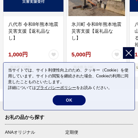
八代市 令和8年熊本地震
氷川町 令和8年熊本地震
災害支援【返礼品な
災害支援【返礼品な
し】
し】
1,000円
5,000円
1
熊本県 八代市
熊本県 氷川町
当サイトでは、サイト利便性向上のため、クッキー（Cookie）を使
用しています。サイトの閲覧を継続された場合、Cookieの利用に同
意したことものといたします。
詳細については
プライバシーポリシー
をお読みください。
OK
お礼の品から探す
ANAオリジナル
定期便