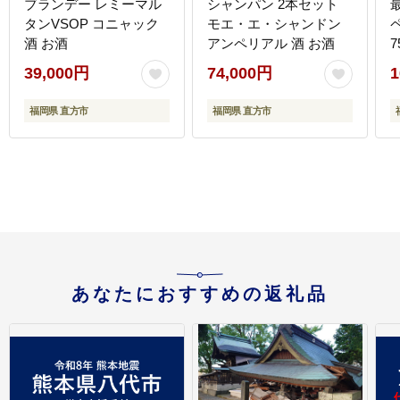
ブランデー レミーマル
シャンパン 2本セット
タンVSOP コニャック
モエ・エ・シャンドン
酒 お酒
アンペリアル 酒 お酒
7
39,000円
74,000円
1
福岡県 直方市
福岡県 直方市
あなたにおすすめの返礼品