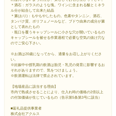
＊酒石：ガラスのような塊。ワインに含まれる酸とミネラ
ル分が結合して出来た結晶
＊澱(おり)：もやもやしたもの。色素やタンニン、酒石、
タンパク質、ポリフェノールなど、ブドウ由来の成分が澱
として表れたもの
・瓶口を覆うキャップシールに小さな穴が開いているもの
キャップシールを被せる作業過程で必要な空気の抜け穴な
のでご安心下さい。
※お酒は20歳になってから、適量をお召し上がりくださ
い。
※妊娠中や授乳期の飲酒は胎児・乳児の発育に影響するお
それがありますので、気をつけましょう。
※飲酒運転は法律で禁止されています。
【地場産品に該当する理由】
市内で熟成させることにより、仕入れ時の価格の2倍以上
の付加価値が生じているもの（告示第5条第3号に該当）
■返礼品提供事業者
株式会社アクルス