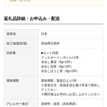
返礼品詳細・お申込み・配送
原産地
日本
加工地(製造地)
高知県日高村
内容量
■セット内容
フィルターインボトル×1本
水出し番茶（8g×15P）
水出し煎茶（8g×15P）
水出しほうじ茶（8g×15P）
賞味期限
賞味期限：製造日より1年
※直射日光・高温多湿を避け常温で保存し
てください
※開封後はお早めにお召し上がりください
アレルギー表示
原材料：緑茶（高知県産）