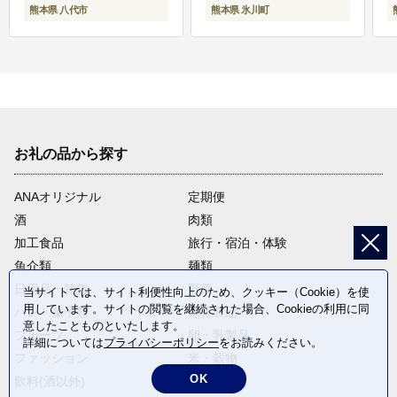
熊本県 八代市
熊本県 氷川町
お礼の品から探す
ANAオリジナル
定期便
酒
肉類
加工食品
旅行・宿泊・体験
魚介類
麺類
日用品・雑貨
野菜
当サイトでは、サイト利便性向上のため、クッキー（Cookie）を使
用しています。サイトの閲覧を継続された場合、Cookieの利用に同
パン・菓子類
電化製品
意したことものといたします。
フルーツ
卵・乳製品
詳細については
プライバシーポリシー
をお読みください。
ファッション
米・穀物
OK
飲料(酒以外)
返礼品なし