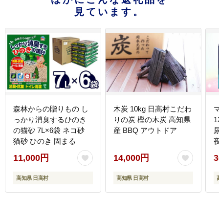
見ています。
森林からの贈りもの し
木炭 10kg 日高村こだわ
っかり消臭するひのき
りの炭 樫の木炭 高知県
1
の猫砂 7L×6袋 ネコ砂
産 BBQ アウトドア
尿
猫砂 ひのき 固まる
11,000円
14,000円
3
高知県 日高村
高知県 日高村