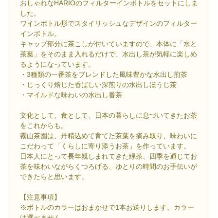
おしゃれなHARIOのフィルターインボトルをセットにしま
した。
ワインボトル形でスタイリッシュなデザインのフィルター
インボトル。
キャップ部分に茶こしが付いていますので、本体に「水と
茶葉」をそのまま入れるだけで、水出し茶が気軽に楽しめ
るようになっています。
・3種類の一番茶をブレンドした風味豊かな水出し煎茶
・じっくり焙じた香ばしい深煎りの水出しほうじ茶
・マイルドな味わいの水出し番茶
文化として、食として、日本の暮らしに息づいてきたお茶
をこれからも。
霧山茶園は、丹精込めて育てた茶葉を摘み取り、味わいに
こだわって「くらしに寄り添うお茶」を作っています。
日本人にとって長年親しまれてきた緑茶、四季を通じてお
茶を味わいながらくつろげる、ゆとりの時間のお手伝いが
できたらと思います。
【注意事項】
※ボトルのカラーはおまかせで1本お送りします。カラー
は選べません。