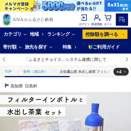
ログイン
新規登録
カート
カテゴリ
地域
ランキング
控除額を調べる
寄付額
旅先を探す
特集
ご利用ガイド
「ふるさとチョイス」システム連携に関して
+4
TOP
飲料（酒以外）
土佐霧山茶 水出し緑茶 フィルターインボトル
TOP
飲料（酒以外）
ソフトドリンク
土佐霧山茶 水出し緑茶
高知県
日高村
TOP
飲料（酒以外）
ソフトドリンク
お茶
土佐霧山茶
TOP
飲料（酒以外）
ソフトドリンク
ほかのソフトドリンク
TOP
飲料（酒以外）
ほかの飲料
土佐霧山茶 水出し緑茶 フ