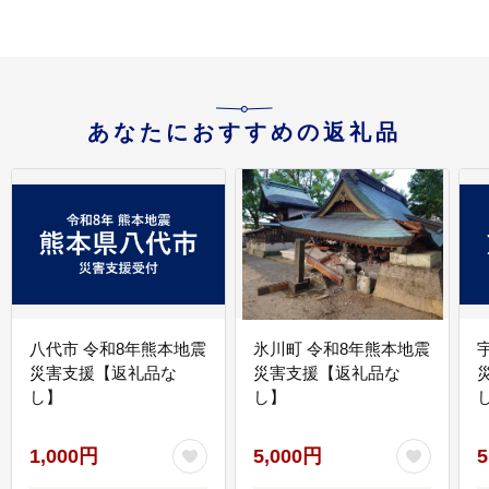
あなたにおすすめの返礼品
八代市 令和8年熊本地震
氷川町 令和8年熊本地震
災害支援【返礼品な
災害支援【返礼品な
し】
し】
し
1,000円
5,000円
5