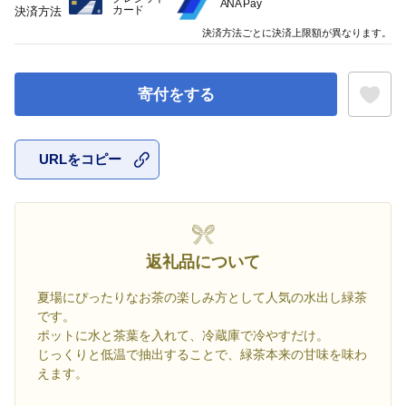
ANA Pay
カード
決済方法
決済方法ごとに決済上限額が異なります。
寄付をする
URLをコピー
お気に入
返礼品について
夏場にぴったりなお茶の楽しみ方として人気の水出し緑茶
です。
ポットに水と茶葉を入れて、冷蔵庫で冷やすだけ。
じっくりと低温で抽出することで、緑茶本来の甘味を味わ
えます。