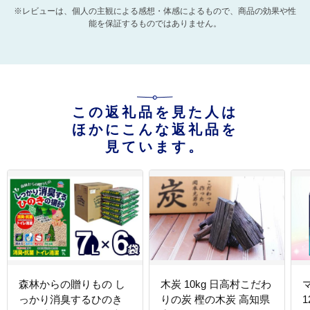
※レビューは、個人の主観による感想・体感によるもので、商品の効果や性
能を保証するものではありません。
この返礼品を見た人は
ほかにこんな返礼品を
見ています。
森林からの贈りもの し
木炭 10kg 日高村こだわ
っかり消臭するひのき
りの炭 樫の木炭 高知県
1