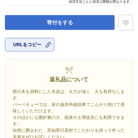
決済方法ごとに決済上限額が異なります。
寄付をする
URLをコピー
お気に入
返礼品について
樫の木を原料にした木炭は、火力が強く、火も長持ちしま
す。
バーベキューでは、炭の遠赤外線効果でこんがり焼けて美
味しくいただけます。
そのほかにも囲炉裏の火、脱臭や土壌改良にも利用できま
す。
自然に囲まれた、高知県日高村でこだわりを持って作った
木炭をぜひお試しください。