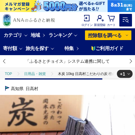
ログイン
新規登録
カート
カテゴリ
地域
ランキング
控除額を調べる
寄付額
旅先を探す
特集
ご利用ガイド
「ふるさとチョイス」システム連携に関して
+1
TOP
日用品・雑貨
木炭 10kg 日高村こだわりの炭 樫の木炭 高知県
TOP
日用品・雑貨
ほかの雑貨・日用品
木炭 10kg 日高村
高知県
日高村