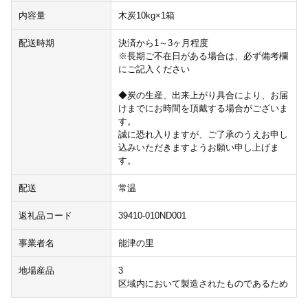
内容量
木炭10kg×1箱
配送時期
決済から1～3ヶ月程度
※長期ご不在日がある場合は、必ず備考欄
にご記入ください
◆炭の生産、出来上がり具合により、お届
けまでにお時間を頂戴する場合がございま
す。
誠に恐れ入りますが、ご了承のうえお申し
込みいただきますようお願い申し上げま
す。
配送
常温
返礼品コード
39410-010ND001
事業者名
能津の里
地場産品
3
区域内において製造されたものであるため