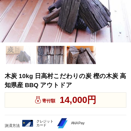
木炭 10kg 日高村こだわりの炭 樫の木炭 高
知県産 BBQ アウトドア
14,000円
寄付額
クレジット
ANA Pay
カード
決済方法