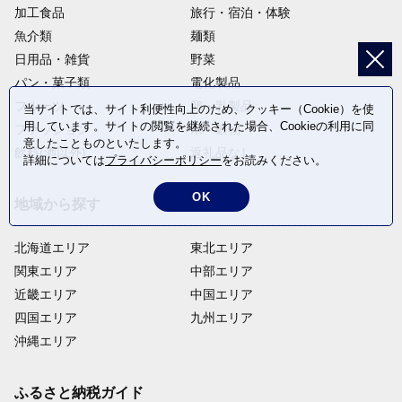
加工食品
旅行・宿泊・体験
魚介類
麺類
日用品・雑貨
野菜
パン・菓子類
電化製品
フルーツ
卵・乳製品
当サイトでは、サイト利便性向上のため、クッキー（Cookie）を使
用しています。サイトの閲覧を継続された場合、Cookieの利用に同
ファッション
米・穀物
意したことものといたします。
飲料(酒以外)
返礼品なし
詳細については
プライバシーポリシー
をお読みください。
OK
地域から探す
北海道エリア
東北エリア
関東エリア
中部エリア
近畿エリア
中国エリア
四国エリア
九州エリア
沖縄エリア
ふるさと納税ガイド