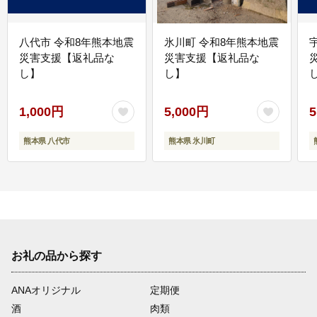
八代市 令和8年熊本地震
氷川町 令和8年熊本地震
災害支援【返礼品な
災害支援【返礼品な
し】
し】
し
1,000円
5,000円
5
熊本県 八代市
熊本県 氷川町
お礼の品から探す
ANAオリジナル
定期便
酒
肉類