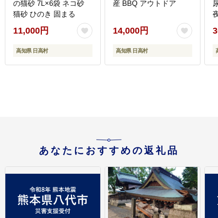
の猫砂 7L×6袋 ネコ砂
産 BBQ アウトドア
尿
猫砂 ひのき 固まる
11,000円
14,000円
3
高知県 日高村
高知県 日高村
あなたにおすすめの返礼品