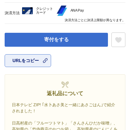
クレジット
ANA Pay
カード
決済方法
決済方法ごとに決済上限額が異なります。
寄付をする
URLをコピー
お気に入
返礼品について
日本テレビ ZIP! ｢水卜あさ美と一緒にあさごはん｣で紹介
されました！
日高村産の「フルーツトマト」「さんさんひだか味噌」、
高知県の「竹内商店のかつお節」、高知県産のにんにくを