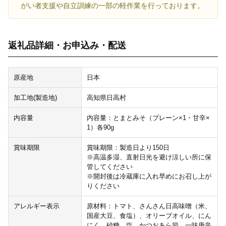
がい者支援や自立訓練の一部の軽作業を行っております。
返礼品詳細・お申込み・配送
原産地
日本
加工地(製造地)
高知県日高村
内容量
内容量：とまとみそ（プレーン×1・甘辛×
1）各90g
賞味期限
賞味期限：製造日より150日
※高温多湿、直射日光を避け涼しい所に保
管してください
※開封後は冷蔵庫に入れ早めにお召し上が
りください
アレルギー表示
原材料：トマト、さんさん日高味噌（米、
国産大豆、食塩）、オリーブオイル、にん
にく、砂糖、塩、かつおあら節、一味唐辛