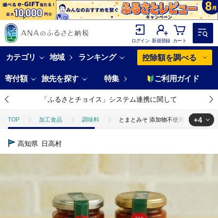
ログイン
新規登録
カート
カテゴリ
地域
ランキング
控除額を調べる
寄付額
旅先を探す
特集
ご利用ガイド
「ふるさとチョイス」システム連携に関して
+4
TOP
加工食品
調味料
とまとみそ 添加物不使用 高知 元祖と
TOP
加工食品
調味料
味噌
とまとみそ 添加物不使用 
高知県
日高村
TOP
加工食品
調味料
調味料セット
とまとみそ 添加
TOP
加工食品
調味料
ほかの調味料
とまとみそ 添加
TOP
加工食品
缶詰・瓶詰
とまとみそ 添加物不使用 高知 