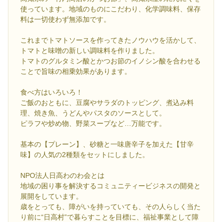
使っています。地域のものにこだわり、化学調味料、保存
料は一切使わず無添加です。
これまでトマトソースを作ってきたノウハウを活かして、
トマトと味噌の新しい調味料を作りました。
トマトのグルタミン酸とかつお節のイノシン酸を合わせる
ことで旨味の相乗効果があります。
食べ方はいろいろ！
ご飯のおともに、豆腐やサラダのトッピング、煮込み料
理、焼き魚、うどんやパスタのソースとして。
ピラフや炒め物、野菜スープなど…万能です。
基本の【プレーン】、砂糖と一味唐辛子を加えた【甘辛
味】の人気の2種類をセットにしました。
NPO法人日高わのわ会とは
地域の困り事を解決するコミュニティービジネスの開発と
展開をしています。
歳をとっても、障がいを持っていても、その人らしく当た
り前に“日高村”で暮らすことを目標に、福祉事業として障