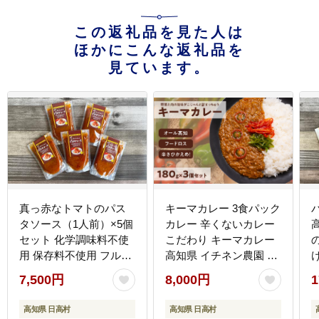
この返礼品を見た人は
ほかにこんな返礼品を
見ています。
真っ赤なトマトのパス
キーマカレー 3食パック
タソース（1人前）×5個
カレー 辛くないカレー
セット 化学調味料不使
こだわり キーマカレー
用 保存料不使用 フルー
高知県 イチネン農園 小
ツトマト ソース
川精肉店 ミニトマト 食
7,500円
8,000円
1
品ロス削減
高知県 日高村
高知県 日高村