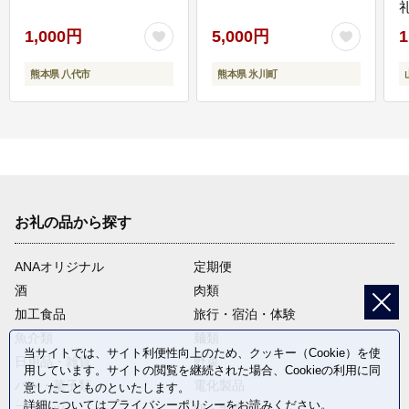
1,000円
5,000円
1
熊本県 八代市
熊本県 氷川町
お礼の品から探す
ANAオリジナル
定期便
酒
肉類
加工食品
旅行・宿泊・体験
魚介類
麺類
当サイトでは、サイト利便性向上のため、クッキー（Cookie）を使
日用品・雑貨
野菜
用しています。サイトの閲覧を継続された場合、Cookieの利用に同
パン・菓子類
電化製品
意したことものといたします。
詳細については
プライバシーポリシー
をお読みください。