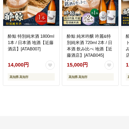
酔鯨 特別純米酒 1800ml
酔鯨 純米吟醸 吟麗&特
1本 / 日本酒 地酒【近藤
別純米酒 720ml 2本 / 日
ト
酒店】[ATAB007]
本酒 飲み比べ 地酒【近
藤酒店】[ATAB045]
店
14,000円
15,000円
1
高知県 高知市
高知県 高知市