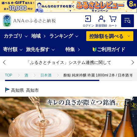
ログイン
新規登録
カート
カテゴリ
地域
ランキング
控除額を調べる
寄付額
旅先を探す
特集
ご利用ガイド
「ふるさとチョイス」システム連携に関して
TOP
酒
日本酒
酔鯨 純米吟醸 吟麗 1800ml 2本 / 日本酒 地
高知県
高知市