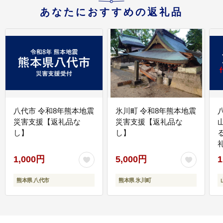
あなたにおすすめの返礼品
八代市 令和8年熊本地震
氷川町 令和8年熊本地震
災害支援【返礼品な
災害支援【返礼品な
し】
し】
1,000円
5,000円
1
熊本県 八代市
熊本県 氷川町