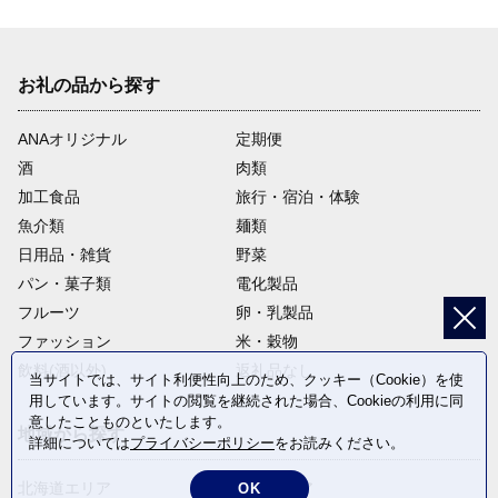
お礼の品から探す
ANAオリジナル
定期便
酒
肉類
加工食品
旅行・宿泊・体験
魚介類
麺類
日用品・雑貨
野菜
パン・菓子類
電化製品
フルーツ
卵・乳製品
ファッション
米・穀物
飲料(酒以外)
返礼品なし
当サイトでは、サイト利便性向上のため、クッキー（Cookie）を使
用しています。サイトの閲覧を継続された場合、Cookieの利用に同
意したことものといたします。
地域から探す
詳細については
プライバシーポリシー
をお読みください。
北海道エリア
東北エリア
OK