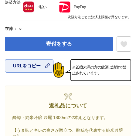
決済方法
d払い
PayPay
決済方法ごとに決済上限額が異なります。
在庫：
○
寄付をする
URLをコピー
※20歳未満の方の飲酒は法律で禁
お気に入
止されています。
返礼品について
酔鯨・純米吟醸 吟麗 1800mlの2本組となります。
【うま味とキレの良さが際立つ、酔鯨を代表する純米吟醸