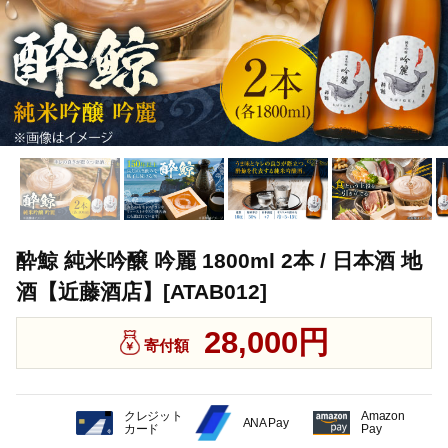
酔鯨 純米吟醸 吟麗 1800ml 2本 / 日本酒 地
酒【近藤酒店】[ATAB012]
28,000円
寄付額
クレジット
Amazon
ANA Pay
カード
Pay