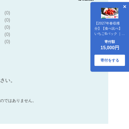
(0)
(0)
【2027年春収穫
(0)
分】【食べ比べ】
(0)
いちご8パック ｜
レッドパール 紅い
(0)
寄付額
雫 紅ほっぺ かおり
15,000円
野 イチゴ 苺 フルー
ツ あかまつ農園
※2027年2月～発
寄付をする
送
ださい。
のではありません。