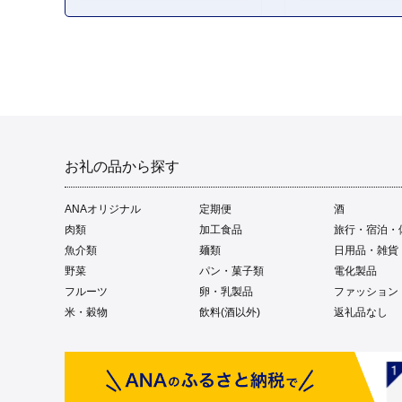
お礼の品から探す
ANAオリジナル
定期便
酒
肉類
加工食品
旅行・宿泊・
魚介類
麺類
日用品・雑貨
野菜
パン・菓子類
電化製品
フルーツ
卵・乳製品
ファッション
米・穀物
飲料(酒以外)
返礼品なし