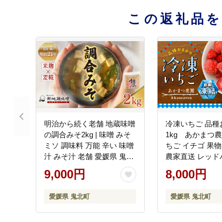
この返礼品
明治から続く老舗 地蔵味噌
冷凍いちご 品種
の調合みそ2kg | 味噌 みそ
1kg あかまつ農
ミソ 調味料 万能 辛い 味噌
ちご イチゴ 果物
汁 みそ汁 老舗 愛媛県 鬼北
農家直送 レッド
町
い雫 紅ほっぺ 冷
9,000円
8,000円
ジー ジャム お
＞
愛媛県 鬼北町
愛媛県 鬼北町