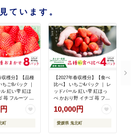
見ています。
年春収穫分】【品種
【2027年春収穫分】【食べ
いちご8パック ｜
比べ】 いちご4パック ｜ レ
ル 紅い雫 紅ほ
ッドパール 紅い雫 紅ほっ
ぺ かおり野 イチゴ 苺 フル
※2027年2月～
ーツ あかまつ農園 ※2027
0円
10,000円
年2月～発送
北町
愛媛県 鬼北町