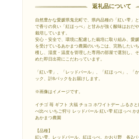
返礼品について
自然豊かな愛媛県鬼北町で、県内品種の「紅い雫」
で香りの良い「紅ほっぺ」と甘みが強く酸味はおだ
栽培しています。
安心・安全で、環境に配慮した栽培に取り組み、愛
を受けているあかまつ農園のいちごは、完熟したい
穫し、湿度・温度を管理した専用の部屋で選別し、
めた即日出荷にこだわっています。
「紅い雫」、「レッドパール」、「紅ほっぺ」、「か
ック、計8パックをお届けします。
※画像はイメージです。
イチゴ 苺 ギフト 大福 チョコ ホワイトデー ふるさと
べ比べ いちご狩り レッドパール 紅い雫 紅ほっぺ か
あかまつ農園
【品種】
紅い雫、レッドパール、紅ほっぺ、かおり野 各2パ