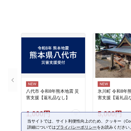
八代市 令和8年熊本地震 災
氷川町 令和8年
害支援【返礼品なし】
害支援【返礼品
1,000円
5,000円
当サイトでは、サイト利便性向上のため、クッキー（Coo
熊本県 八代市
熊本県 氷川町
詳細については
プライバシーポリシー
をお読みください