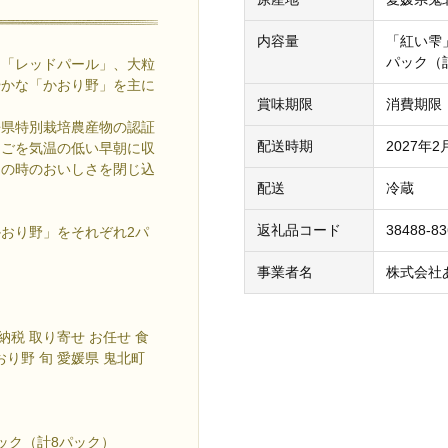
内容量
「紅い雫
パック（計
と「レッドパール」、大粒
やかな「かおり野」を主に
賞味期限
消費期限
媛県特別栽培農産物の認証
配送時期
2027年
ちごを気温の低い早朝に収
その時のおいしさを閉じ込
配送
冷蔵
返礼品コード
38488-83
おり野」をそれぞれ2パ
事業者名
株式会社
納税 取り寄せ お任せ 食
おり野 旬 愛媛県 鬼北町
ック（計8パック）