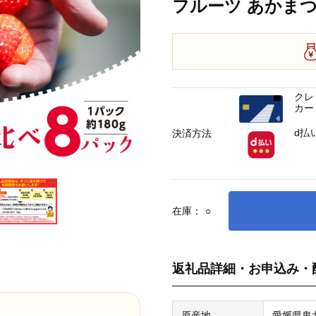
フルーツ あかまつ
クレ
カー
d払
決済方法
在庫：
○
返礼品詳細・お申込み・
原産地
愛媛県鬼