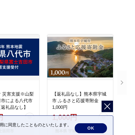
 災害支援※山梨
【返礼品なし】熊本県宇城
田市による八代市
市 ふるさと応援寄附金
【返礼品なし】
1,000円
円
1,000円
の利用に同意したことものといたします。
OK
士吉田市
熊本県 宇城市