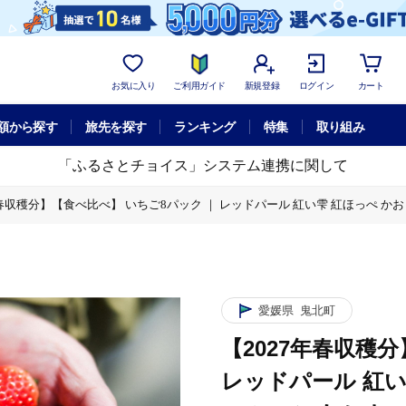
お気に入り
ご利用ガイド
新規登録
ログイン
カート
額から探す
旅先を探す
ランキング
特集
取り組み
「ふるさとチョイス」システム連携に関して
年春収穫分】【食べ比べ】 いちご8パック ｜ レッドパール 紅い雫 紅ほっぺ かおり
ご8パック ｜ レッドパール 紅い雫 紅ほっぺ かおり野 イチゴ 苺 フルーツ あ
べ比べ】 いちご8パック ｜ レッドパール 紅い雫 紅ほっぺ かおり野 イチゴ 苺
愛媛県
鬼北町
【2027年春収穫
レッドパール 紅い