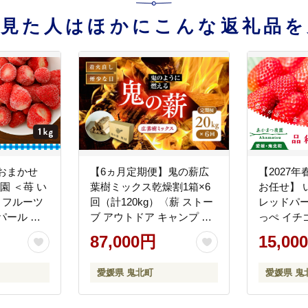
を見た人はほかにこんな返礼品を
おまかせ
【6ヵ月定期便】鬼の薪広
【2027
園 ＜苺 い
葉樹ミックス乾燥割1箱×6
お任せ】 
 フルーツ
回（計120kg）〈薪 ストー
レッドパー
パール 紅
ブ アウトドア キャンプ ピ
っぺ イチゴ 苺 フルーツ あ
凍 スムー
ザ ボイラー 自然 火 炎 燃料
かまつ農園 
87,000円
15,00
菓子づくり
焚火 暖炉 窯焼き 四国薪販
発送
売 焚火 キャンプファイヤ
愛媛県 鬼北町
愛媛県 鬼
ー 愛媛県 鬼北町〉※離島
への配送不可