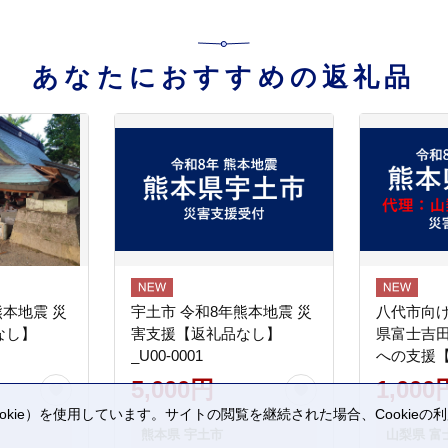
あなたにおすすめの返礼品
熊本地震 災
宇土市 令和8年熊本地震 災
八代市向け
なし】
害支援【返礼品なし】
県富士吉
_U00-0001
への支援
5,000円
1,000
kie）を使用しています。サイトの閲覧を継続された場合、Cookie
熊本県 宇土市
山梨県 富
。