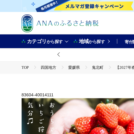
カテゴリ
地域
から探す
から探す
寄付
TOP
四国地方
愛媛県
鬼北町
【2027
TOP
フルーツ
【2027年春収穫分】【食べ比べ】 いち
TOP
フルーツ
いちご
【2027年春収穫分】【食
83604-40014111