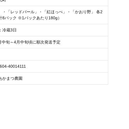
」・「レッドパール」・「紅ほっぺ」・「かおり野」 各2
8パック ※1パックあたり180g）
：冷蔵3日
2月中旬～4月中旬頃に順次発送予定
604-40014111
あかまつ農園