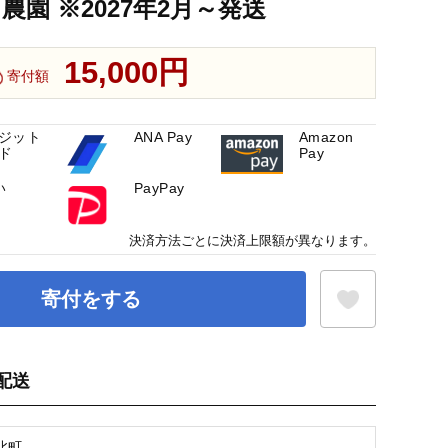
農園 ※2027年2月～発送
15,000円
寄付額
ジット
ANA Pay
Amazon
ド
Pay
い
PayPay
決済方法ごとに決済上限額が異なります。
寄付をする
配送
お気に入り登録
北町