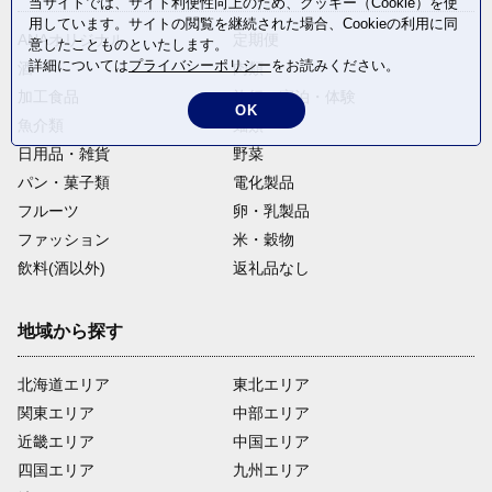
当サイトでは、サイト利便性向上のため、クッキー（Cookie）を使
用しています。サイトの閲覧を継続された場合、Cookieの利用に同
ANAオリジナル
定期便
意したことものといたします。
詳細については
プライバシーポリシー
をお読みください。
酒
肉類
加工食品
旅行・宿泊・体験
OK
魚介類
麺類
日用品・雑貨
野菜
パン・菓子類
電化製品
フルーツ
卵・乳製品
ファッション
米・穀物
飲料(酒以外)
返礼品なし
地域から探す
北海道エリア
東北エリア
関東エリア
中部エリア
近畿エリア
中国エリア
四国エリア
九州エリア