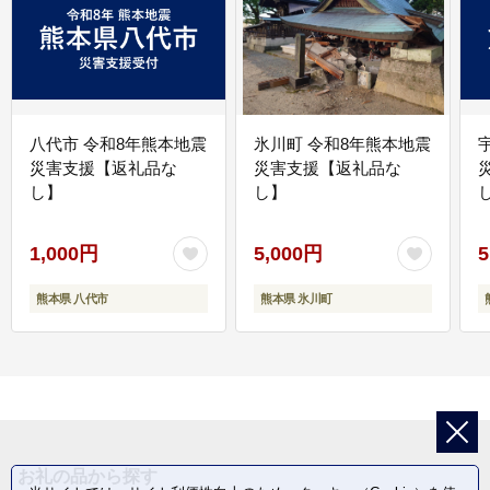
八代市 令和8年熊本地震
氷川町 令和8年熊本地震
災害支援【返礼品な
災害支援【返礼品な
し】
し】
し
1,000円
5,000円
5
熊本県 八代市
熊本県 氷川町
お礼の品から探す