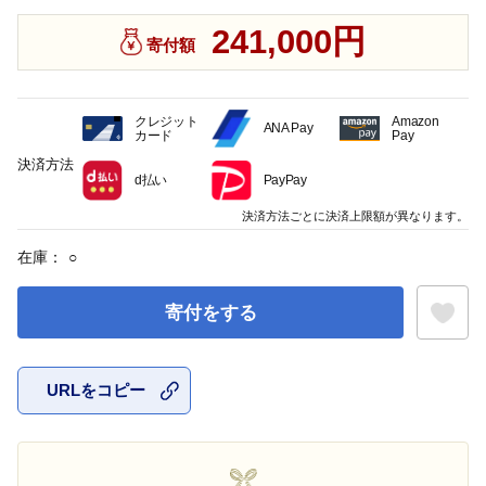
241,000円
寄付額
クレジット
Amazon
ANA Pay
カード
Pay
決済方法
d払い
PayPay
決済方法ごとに決済上限額が異なります。
在庫：
○
寄付をする
URLをコピー
お気に入