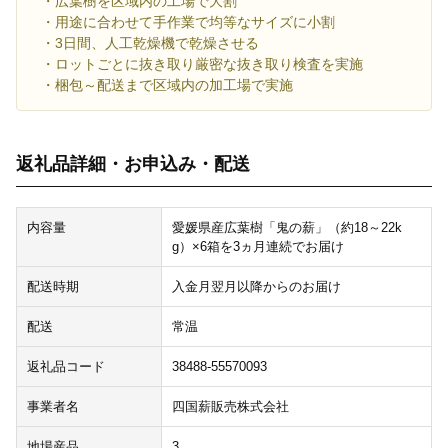
・広葉樹を区域内の工場で大割
・用途に合わせて手作業で均等なサイズに小割
・3日間、人工乾燥機で乾燥させる
・ロットごとに抜き取り厳密な抜き取り検査を実施
・梱包～配送まで区域内の加工場で実施
返礼品詳細・お申込み・配送
内容量
愛媛県産広葉樹「鬼の薪」（約18～22k
g）×6箱を3ヵ月連続でお届け
配送時期
入金月翌月以降からのお届け
配送
常温
返礼品コード
38488-55570093
事業者名
四国薪販売株式会社
地場産品
3