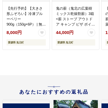
【先行予約】【大きさ
鬼の薪（鬼北の広葉樹
形ふぞろい】冷凍ブル
ミックス乾燥割薪）3箱
ーベリー
<薪 ストーブ アウトド
900g（150g×6P） | 無選
ア キャンプ ピザ ボイラ
別 不揃い 国産 個包装
ー 自然 火 炎 燃料 焚火
8,000円
44,000円
1
小分け 冷凍 鬼北町直営
暖炉 窯焼き 四国薪販売
農園 果実 フルーツ 果物
焚火 キャンプファイヤ
愛媛県 鬼北町
愛媛県 鬼北町
くだもの 朝食 ヨーグル
ー 愛媛県 鬼北町> ※
ト 鬼北町役場 日吉支
離島への配送不可
所 愛媛県 ※2026年8月
～発送
あなたにおすすめの返礼品