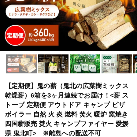
【定期便】鬼の薪（鬼北の広葉樹ミックス
乾燥薪）6箱を3ヶ月連続でお届け！<薪 ス
トーブ 定期便 アウトドア キャンプ ピザ
ボイラー 自然 火 炎 燃料 焚火 暖炉 窯焼き
四国薪販売 焚火 キャンプファイヤー 愛媛
県 鬼北町> ※離島への配送不可