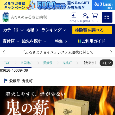
ログイン
新規登録
カート
カテゴリ
地域
ランキング
控除額を調べる
寄付額
旅先を探す
特集
ご利用ガイド
「ふるさとチョイス」システム連携に関して
+1
TOP
四国地方
愛媛県
鬼北町
【定期便】鬼の薪（鬼北の
83616-40039439
TOP
日用品・雑貨
ほかの雑貨・日用品
【定期便】鬼の薪（鬼
愛媛県
鬼北町