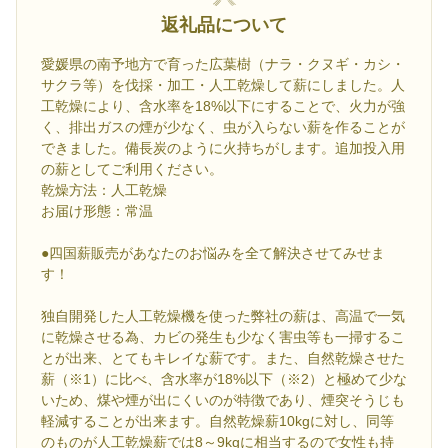
返礼品について
愛媛県の南予地方で育った広葉樹（ナラ・クヌギ・カシ・
サクラ等）を伐採・加工・人工乾燥して薪にしました。人
工乾燥により、含水率を18%以下にすることで、火力が強
く、排出ガスの煙が少なく、虫が入らない薪を作ることが
できました。備長炭のように火持ちがします。追加投入用
の薪としてご利用ください。
乾燥方法：人工乾燥
お届け形態：常温
●四国薪販売があなたのお悩みを全て解決させてみせま
す！
独自開発した人工乾燥機を使った弊社の薪は、高温で一気
に乾燥させる為、カビの発生も少なく害虫等も一掃するこ
とが出来、とてもキレイな薪です。また、自然乾燥させた
薪（※1）に比べ、含水率が18%以下（※2）と極めて少な
いため、煤や煙が出にくいのが特徴であり、煙突そうじも
軽減することが出来ます。自然乾燥薪10kgに対し、同等
のものが人工乾燥薪では8～9kgに相当するので女性も持