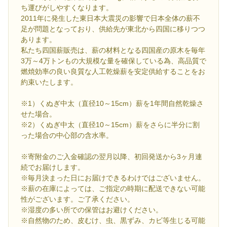
ち運びがしやすくなります。
2011年に発生した東日本大震災の影響で日本全体の薪不
足が問題となっており、供給先が東北から四国に移りつつ
あります。
私たち四国薪販売は、薪の材料となる四国産の原木を毎年
3万～4万トンもの大規模な量を確保している為、高品質で
燃焼効率の良い良質な人工乾燥薪を安定供給することをお
約束いたします。
※1）くぬぎ中太（直径10～15cm）薪を1年間自然乾燥さ
せた場合。
※2）くぬぎ中太（直径10～15cm）薪をさらに半分に割
った場合の中心部の含水率。
※寄附金のご入金確認の翌月以降、初回発送から3ヶ月連
続でお届けします。
※毎月決まった日にお届けできるわけではございません。
※薪の在庫によっては、ご指定の時期に配送できない可能
性がございます。ご了承ください。
※湿度の多い所での保管はお避けください。
※自然物のため、皮むけ、虫、黒ずみ、カビ等生じる可能