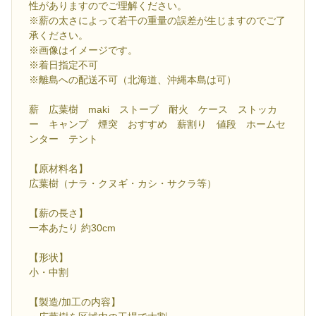
性がありますのでご理解ください。
※薪の太さによって若干の重量の誤差が生じますのでご了
承ください。
※画像はイメージです。
※着日指定不可
※離島への配送不可（北海道、沖縄本島は可）
薪 広葉樹 maki ストーブ 耐火 ケース ストッカ
ー キャンプ 煙突 おすすめ 薪割り 値段 ホームセ
ンター テント
【原材料名】
広葉樹（ナラ・クヌギ・カシ・サクラ等）
【薪の長さ】
一本あたり 約30cm
【形状】
小・中割
【製造/加工の内容】