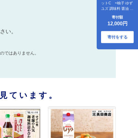
ットC <柚子 ゆず
ユズ 調味料 醤油 ジ
ュース だし醤油 老
寄付額
舗 愛媛県 鬼北町>
12,000円
ださい。
寄付をする
のではありません。
見ています。