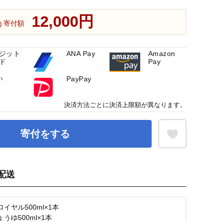
12,000円
寄付額
ジット
ANA Pay
Amazon
ド
Pay
い
PayPay
決済方法ごとに決済上限額が異なります。
寄付をする
配送
お気に入り登録
イヤル500ml×1本
うゆ500ml×1本