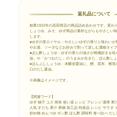
返礼品について
創業1932年の高田商店の商品詰め合わせです。変わ
しょうゆ、みそ、ゆず商品の素朴ながらもやさしい
します。
●ゆずの里ロイヤル：やさしいゆずの香りと味わいが
やお湯、ソーダなどお好みで割って楽しむ濃縮タイプ
●ぽん酢しょうゆ：ゆずの香りの強さが柑橘好きを唸
油」や「かつおだし」のうまみが生きた、ぽん酢し
●ほんぶししょうゆ：本醸造醤油に、鰹、昆布、椎茸
口のだし醤油。
※画像はイメージです。
【関連ワード】
ゆず 柚子 ユズ 簡単 使い道 レシピ アレンジ 濃厚 果
人気 すだち 果汁 果物 加工品 特産品 レシピ サラダ 
炒め物 めんつゆ ポン酢 ぽん酢 調味料 食べ比べ だ