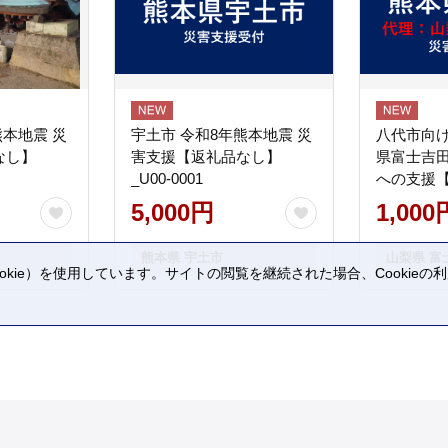
熊本地震 災
宇土市 令和8年熊本地震 災
八代市向け
なし】
害支援【返礼品なし】
県富士吉
_U00-0001
への支援
5,000円
1,000
熊本県 宇土市
山梨県 富
kie）を使用しています。サイトの閲覧を継続された場合、Cookie
。