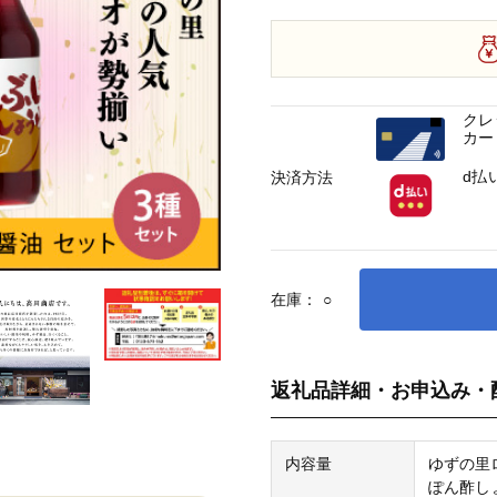
クレ
カー
d払
決済方法
在庫：
○
返礼品詳細・お申込み・
内容量
ゆずの里ロ
ぽん酢しょ