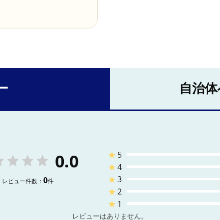
ー
自治体
★
5
0.0
★
4
★
3
0
レビュー件数：
件
★
2
★
1
レビューはありません。