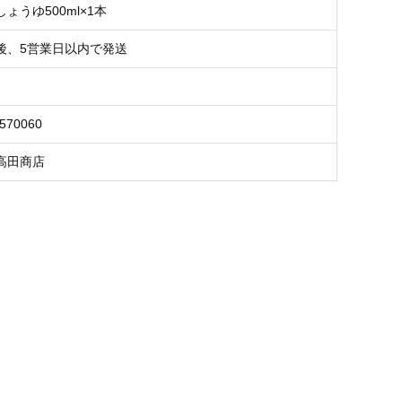
ょうゆ500ml×1本
後、5営業日以内で発送
5570060
高田商店