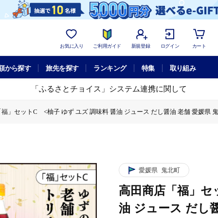
お気に入り
ご利用ガイド
新規登録
ログイン
カート
額から探す
旅先を探す
ランキング
特集
取り組み
「ふるさとチョイス」システム連携に関して
福」セットC <柚子 ゆず ユズ 調味料 醤油 ジュース だし醤油 老舗 愛媛県 
」セットC <柚子 ゆず ユズ 調味料 醤油 ジュース だし醤油 老舗 愛媛県 鬼北
ットC <柚子 ゆず ユズ 調味料 醤油 ジュース だし醤油 老舗 愛媛県 鬼北町
愛媛県
鬼北町
高田商店「福」セッ
油 ジュース だし醤