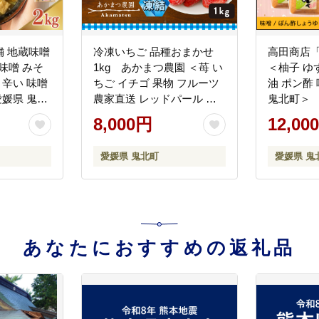
 地蔵味噌
冷凍いちご 品種おまかせ
高田商店
 味噌 みそ
1kg あかまつ農園 ＜苺 い
＜柚子 ゆ
 辛い 味噌
ちご イチゴ 果物 フルーツ
油 ポン酢 味噌 老舗 愛媛県
愛媛県 鬼北
農家直送 レッドパール 紅
鬼北町＞
い雫 紅ほっぺ 冷凍 スムー
8,000円
12,00
ジー ジャム お菓子づくり
＞
愛媛県 鬼北町
愛媛県 鬼
あなたにおすすめの返礼品