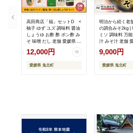
高田商店「福」セットD <
明治から続く老舗
柚子 ゆず ユズ 調味料 醤油
の調合みそ2kg |
しょうゆ お酢 酢 ポン酢 み
ミソ 調味料 万能
そ 味噌 だし 老舗 愛媛県 鬼
汁 みそ汁 老舗 
北町>
町
12,000円
9,000円
愛媛県 鬼北町
愛媛県 鬼北町