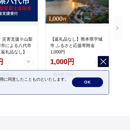
 災害支援※山梨
【返礼品なし】熊本県宇城
田市による八代市
市 ふるさと応援寄附金
【返礼品なし】
1,000円
円
1,000円
士吉田市
熊本県 宇城市
の利用に同意したことものといたします。
OK