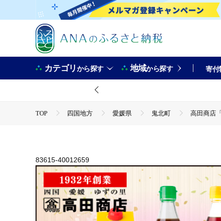
カテゴリ
地域
から探す
から探す
寄付
TOP
四国地方
愛媛県
鬼北町
高田商店「
TOP
加工食品
調味料
醤油
高田商店「福
TOP
加工食品
調味料
酢
高田商店「福」セ
83615-40012659