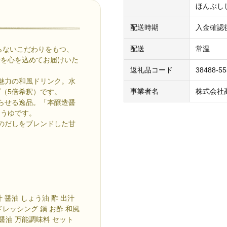
ほんぶしし
配送時期
入金確認
配送
常温
らないこだわりをもつ、
味を心を込めてお届けいた
返礼品コード
38488-5
魅力の和風ドリンク。水
事業者名
株式会社
（5倍希釈）です。
らせる逸品。「本醸造醤
ょうゆです。
のだしをブレンドした甘
汁 醤油 しょう油 酢 出汁
ドレッシング 鍋 お酢 和風
し醤油 万能調味料 セット