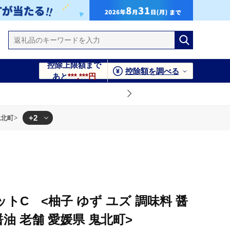
控除上限額まで
控除額を調べる
あと
***,***円
+2
鬼北町>
町>
>
トC <柚子 ゆず ユズ 調味料 醤
油 老舗 愛媛県 鬼北町>