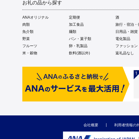
お礼の品から探す
ANAオリジナル
定期便
酒
肉類
加工食品
旅行・宿泊・
魚介類
麺類
日用品・雑貨
野菜
パン・菓子類
電化製品
フルーツ
卵・乳製品
ファッション
米・穀物
飲料(酒以外)
返礼品なし
会社概要
利用者情報の