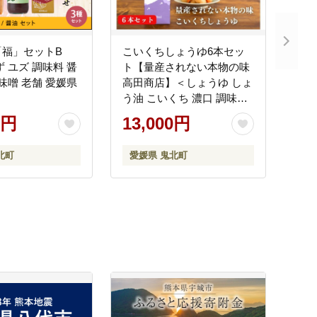
「福」セットB
こいくちしょうゆ6本セッ
ず ユズ 調味料 醤
ト【量産されない本物の味
高田商店】＜しょうゆ しょ
う油 こいくち 濃口 調味料
常温 保存 たまごかけご飯
0円
13,000円
名産品 お取り寄せ 愛媛県
鬼北町＞
北町
愛媛県 鬼北町