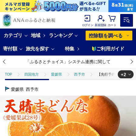
ログイン
新規登録
カート
カテゴリ
地域
ランキング
控除額を調べる
寄付額
旅先を探す
特集
ご利用ガイド
「ふるさとチョイス」システム連携に関して
+2
TOP
四国地方
愛媛県
西予市
【先行予約】紅まどんなと
TOP
フルーツ
【先行予約】紅まどんなと同品種！＜天晴まどんな（愛媛
愛媛県
西予市
TOP
フルーツ
みかん・かんきつ類
【先行予約】紅まどんなと