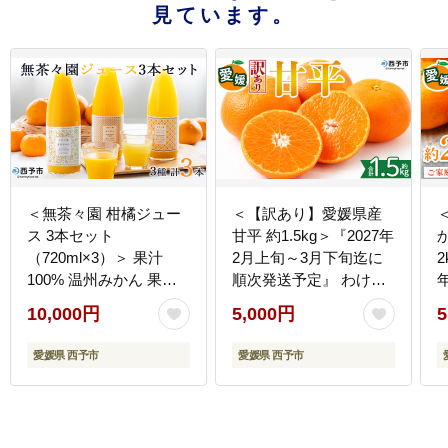
見ています。
＜無茶々園 柑橘ジュー
＜【訳あり】愛媛県産
ス 3本セット
甘平 約1.5kg＞『2027年
（720ml×3）＞ 果汁
2月上旬～3月下旬迄に
2
100% 温州みかん 果物
順次発送予定』 わけあ
オレンジ ポンカン ジュ
り 訳アリ 甘い かんぺい
10,000円
5,000円
5
ーシーフルーツ ドリン
みかん 蜜柑 訳あり 果物
ク 飲料 果実飲料 飲み物
くだもの フルーツ ミカ
愛媛県 西予市
愛媛県 西予市
ギフト 贈答用 お取り寄
ン シャキシャキ 果汁 国
せ お祝い 特産品 愛媛県
産 株式会社三代目みか
西予市
ん職人 愛媛県 西予市
【常温】