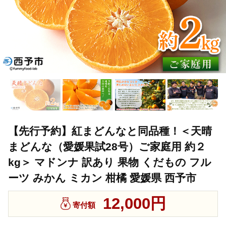
【先行予約】紅まどんなと同品種！＜天晴
まどんな（愛媛果試28号）ご家庭用 約２
kg＞ マドンナ 訳あり 果物 くだもの フル
ーツ みかん ミカン 柑橘 愛媛県 西予市
12,000円
寄付額