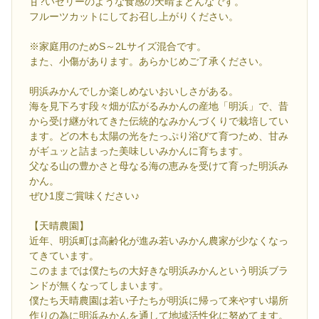
甘?いゼリーのような食感の天晴まどんなです。
フルーツカットにしてお召し上がりください。
※家庭用のためS～2Lサイズ混合です。
また、小傷があります。あらかじめご了承ください。
明浜みかんでしか楽しめないおいしさがある。
海を見下ろす段々畑が広がるみかんの産地「明浜」で、昔
から受け継がれてきた伝統的なみかんづくりで栽培してい
ます。どの木も太陽の光をたっぷり浴びて育つため、甘み
がギュッと詰まった美味しいみかんに育ちます。
父なる山の豊かさと母なる海の恵みを受けて育った明浜み
かん。
ぜひ1度ご賞味ください♪
【天晴農園】
近年、明浜町は高齢化が進み若いみかん農家が少なくなっ
てきています。
このままでは僕たちの大好きな明浜みかんという明浜ブラ
ンドが無くなってしまいます。
僕たち天晴農園は若い子たちが明浜に帰って来やすい場所
作りの為に明浜みかんを通して地域活性化に努めてます。