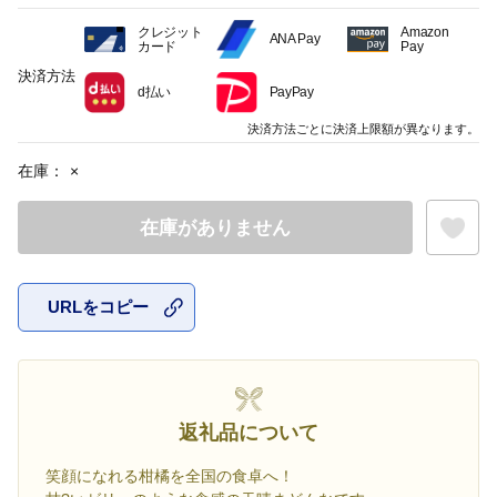
クレジット
Amazon
ANA Pay
カード
Pay
決済方法
d払い
PayPay
決済方法ごとに決済上限額が異なります。
在庫：
×
在庫がありません
URLをコピー
お気に入
返礼品について
笑顔になれる柑橘を全国の食卓へ！