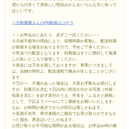
僕たちの甘くて美味しい明浜みかんをいろんな方に知って
ほしいです。
⇒天晴農園さんのPR動画はコチラ
～～お申込みにあたり、必ずご一読ください～～
※天候不順等の理由により、収穫時期が変動し、配送時期
が前後する場合がありますので、予めご了承ください。
※常温での配送となります。到着後はすぐに開封して風通
しの良いところで保管してください。
※発送には万全を期しておりますが、青果につきまして
は、品物の特性上、配送過程で痛みが生じることがござい
ます。
※万が一、不備があった場合は、大変お手数をお掛けしま
すが、到着日を含む３日以内に状況が分かる写真（外箱・
包装を含む）を必ず添付のうえ、件名を『ふるさと納税』
として、下記までメールにてご連絡をお願いいたします。
なお、お時間が過ぎてからの対応は致しかねます。
※長期不在等、寄付者様のご都合でお受け取りができなか
った場合、再送はいたしかねます。
お受け取りが不可能な期間がある場合は、お申込み時の備