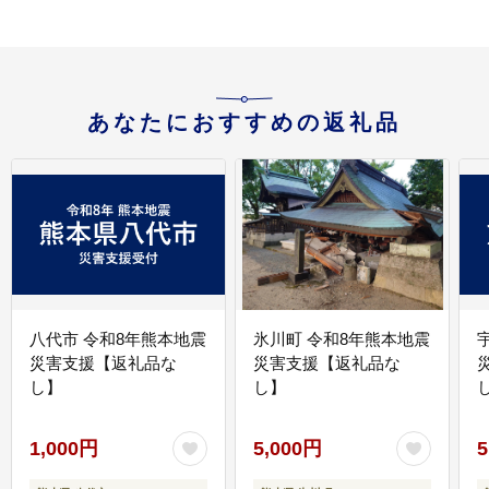
あなたにおすすめの返礼品
八代市 令和8年熊本地震
氷川町 令和8年熊本地震
災害支援【返礼品な
災害支援【返礼品な
し】
し】
し
1,000円
5,000円
5