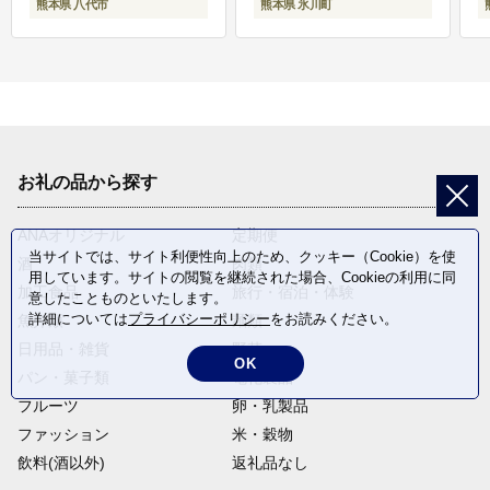
熊本県 八代市
熊本県 氷川町
お礼の品から探す
ANAオリジナル
定期便
当サイトでは、サイト利便性向上のため、クッキー（Cookie）を使
酒
肉類
用しています。サイトの閲覧を継続された場合、Cookieの利用に同
加工食品
旅行・宿泊・体験
意したことものといたします。
詳細については
プライバシーポリシー
をお読みください。
魚介類
麺類
日用品・雑貨
野菜
OK
パン・菓子類
電化製品
フルーツ
卵・乳製品
ファッション
米・穀物
飲料(酒以外)
返礼品なし