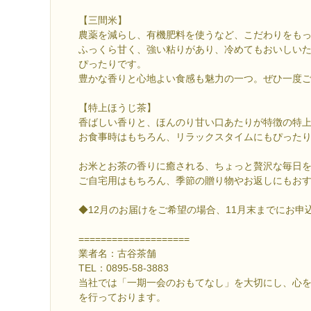
【三間米】
農薬を減らし、有機肥料を使うなど、こだわりをも
ふっくら甘く、強い粘りがあり、冷めてもおいしい
ぴったりです。
豊かな香りと心地よい食感も魅力の一つ。ぜひ一度
【特上ほうじ茶】
香ばしい香りと、ほんのり甘い口あたりが特徴の特
お食事時はもちろん、リラックスタイムにもぴった
お米とお茶の香りに癒される、ちょっと贅沢な毎日
ご自宅用はもちろん、季節の贈り物やお返しにもお
◆12月のお届けをご希望の場合、11月末までにお申
====================
業者名：古谷茶舗
TEL：0895-58-3883
当社では「一期一会のおもてなし」を大切にし、心
を行っております。