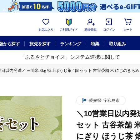
お気に入り
ご利用ガイド
新規登録
ログイン
カート
額から探す
旅先を探す
ランキング
特集
取り組み
「ふるさとチョイス」システム連携に関して
業日以内発送／ 三間米 3kg 特上ほうじ茶 4個 セット 古谷茶舗 米 にじのきらめき 
茶舗 米 にじのきらめき お米 ご飯 飯 おにぎり ほうじ茶 焙じ茶 焙煎 緑茶 お茶
茶舗 米 にじのきらめき お米 ご飯 飯 おにぎり ほうじ茶 焙じ茶 焙煎 緑茶 お茶
愛媛県
宇和島市
＼10営業日以内発送
茶舗 米 にじのきらめき お米 ご飯 飯 おにぎり ほうじ茶 焙じ茶 焙煎 緑茶 お茶
セット 古谷茶舗 米
にぎり ほうじ茶 焙
茶舗 米 にじのきらめき お米 ご飯 飯 おにぎり ほうじ茶 焙じ茶 焙煎 緑茶 お茶