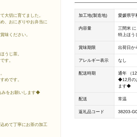
加工地(製造地)
愛媛県宇
って大切に育てました。
ため、おにぎりやお弁当に
内容量
三間米 に
特上ほうじ
ご賞味ください。
賞味期限
出荷日か
上ほうじ茶。
アレルギー表示
なし
りです。
配送時期
通年 （1
を。
◆12月
すすめです。
ます◆
込みをお願いします◆
配送
常温
返礼品コード
38203-G
を込めて丁寧にお茶の加工