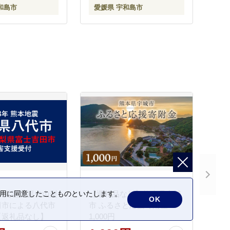
和島市
愛媛県 宇和島市
ーツ 数量限定 国
分け 個包装 菓子 パン ぱん
島 H012-
朝食 おやつ 冷凍 食品 自家
製 個包装 数量限定 愛媛 宇
和島 J015-165003
 災害支援※山梨
【返礼品なし】熊本県宇城
の利用に同意したことものといたします。
OK
田市による八代市
市 ふるさと応援寄附金
【返礼品なし】
1,000円