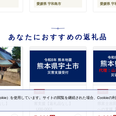
愛媛県 宇和島市
愛媛県 宇
物 フルーツ ストレート 数
蜜柑 フル
量限定 国産 愛媛 宇和島
産 愛媛 宇和
H024-188001
138001
あなたにおすすめの返礼品
熊本地震 災
宇土市 令和8年熊本地震 災
八代市向け
kie）を使用しています。サイトの閲覧を継続された場合、Cookie
。
なし】
害支援【返礼品なし】
県富士吉
_U00-0001
への支援