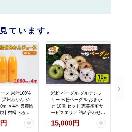
見ています。
ース 果汁100%
米粉 ベーグル グルテンフ
 温州みかん ジ
リー 米粉ベーグル おまか
0ml × 4本 誉農園
せ 10個 セット 恵美須町サ
飲料 柑橘 みかん
ービスエリア 詰め合わせ
レートジュース
バラエティー お任せ 小麦
0円
15,000円
ース 果物 くだも
不使用 手作り もちもち べ
n 愛媛みかん 愛媛
ーぐる ベーグルセット 小