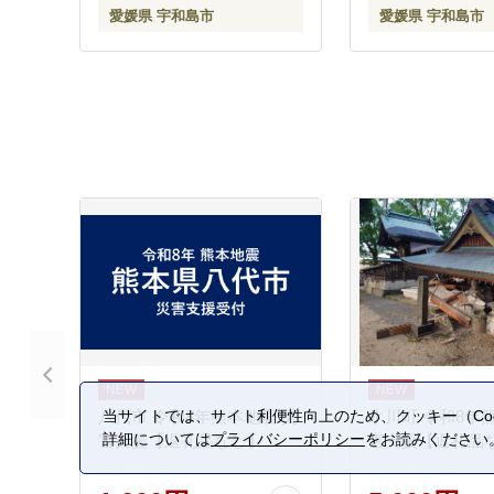
愛媛県 宇和島市
愛媛県 宇和島市
八代市 令和8年熊本地震 災
氷川町 令和8年
当サイトでは、サイト利便性向上のため、クッキー（Coo
詳細については
プライバシーポリシー
をお読みください
害支援【返礼品なし】
害支援【返礼品