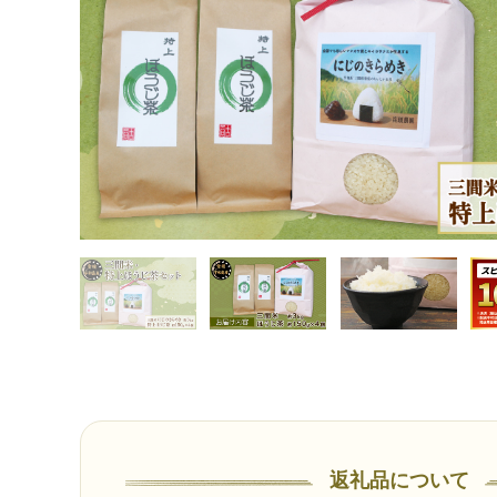
媛 宇和島 G020-123006
TOP
飲料（酒以外）
ソフトドリンク
お茶
＼10営業日以内発送／ 三間米 3kg 特上ほうじ茶 4個 セット 古谷
媛 宇和島 G020-123006
返礼品について