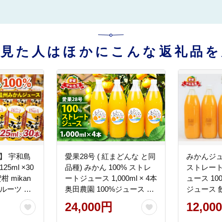
を見た人はほかにこんな返礼品を
】 宇和島
愛果28号 ( 紅まどんな と同
みかんジュ
5ml ×30
品種) みかん 100% ストレ
ストレート
 mikan
ートジュース 1,000ml × 4本
ュース 100
ルーツ ス
奥田農園 100%ジュース み
ジュース 
 柑橘 国
かんジュース フルーツジュ
蜜柑 スト
24,000円
12,00
20-
ース ジュース 蜜柑 mikan
100%ジュ
果汁 飲料 柑橘 スイーツ 果
の mika