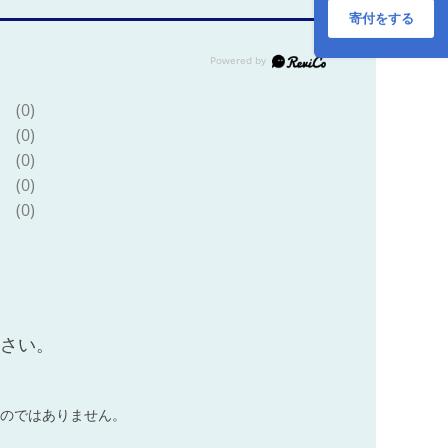
緑茶 お茶 日本茶 茶
寄付をする
お茶 茶葉 健康 ギフ
ト ブレンド 日常使
い お家時間 愛媛 宇
和島 G020-123006
(0)
(0)
(0)
(0)
(0)
ださい。
のではありません。