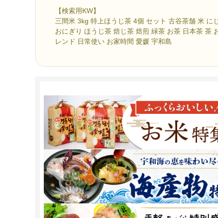
【検索用KW】
三間米 3kg 特上ほうじ茶 4個 セット 古谷茶舗 米 に
おにぎり ほうじ茶 焙じ茶 焙煎 緑茶 お茶 日本茶 茶 
レンド 日常使い お家時間 愛媛 宇和島