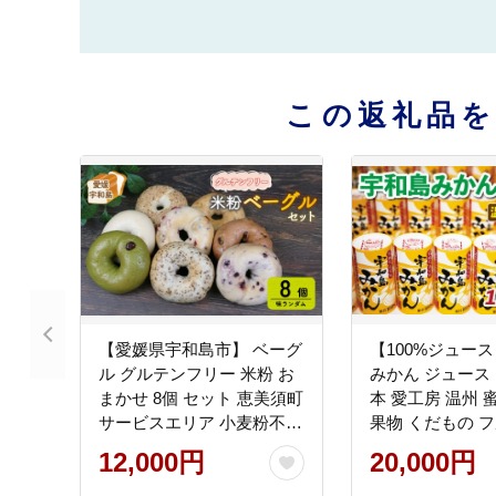
この返礼品
【愛媛県宇和島市】 ベーグ
【100%ジュース
ル グルテンフリー 米粉 お
みかん ジュース 12
まかせ 8個 セット 恵美須町
本 愛工房 温州 蜜柑
サービスエリア 小麦粉不使
果物 くだもの フ
用 手作り 数量限定 J012-
トレート 紙パック
12,000円
20,000円
165001
産 愛媛 宇和島 H0
034002