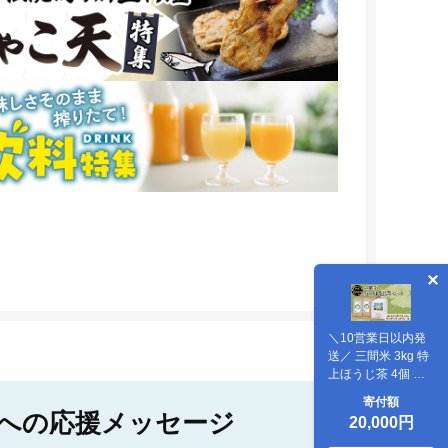
＼10営業日以内発
送／ 三間米 3kg 特
上ほうじ茶 4個 セ
ット 古谷茶舗 米 に
寄付額
じのきらめき お米
への応援メッセージ
20,000円
ご飯 飯 おにぎり ほ
うじ茶 焙じ茶 焙煎