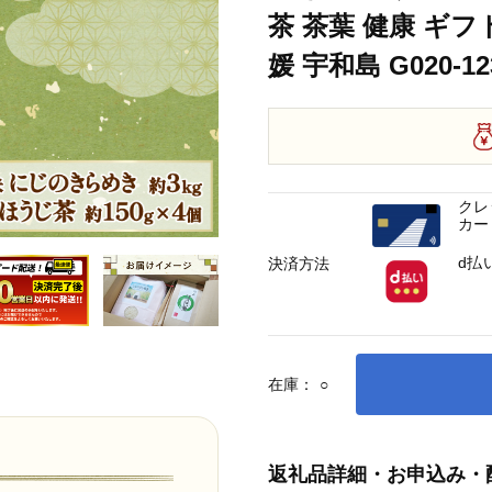
茶 茶葉 健康 ギフ
茶舗 米 にじのきらめき お米 ご飯 飯 おにぎり ほうじ茶 焙じ茶 焙煎 緑茶 お茶
媛 宇和島 G020-12
クレ
カー
d払
決済方法
在庫：
○
返礼品詳細・お申込み・