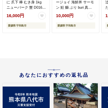
に 爪下 棒 むき身 1kg
ージョイ 海鮮丼 サーモ
ニューバーク 蟹 D016-
ン 鮭 鰤 ぶり buri 真鯛
た
116004
たい タイ カンパチ シマ
D
16,000円
10,000円
1
アジ 縞鯵ヒラメ ヒラマ
サ D010-150005
愛媛県 宇和島市
愛媛県 宇和島市
あなたにおすすめの返礼品