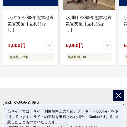
八代市 令和8年熊本地震
氷川町 令和8年熊本地震
災害支援【返礼品な
災害支援【返礼品な
し】
し】
し
1,000円
5,000円
5
熊本県 八代市
熊本県 氷川町
お礼の品から探す
当サイトでは、サイト利便性向上のため、クッキー（Cookie）を使
用しています。サイトの閲覧を継続された場合、Cookieの利用に同
ANAオリジナル
定期便
意したことものといたします。
酒
肉類