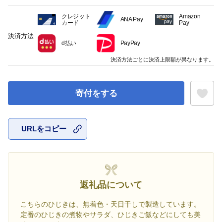
クレジット
Amazon
ANA Pay
カード
Pay
決済方法
d払い
PayPay
決済方法ごとに決済上限額が異なります。
寄付をする
URLをコピー
お気に入
返礼品について
こちらのひじきは、無着色・天日干しで製造しています。
定番のひじきの煮物やサラダ、ひじきご飯などにしても美