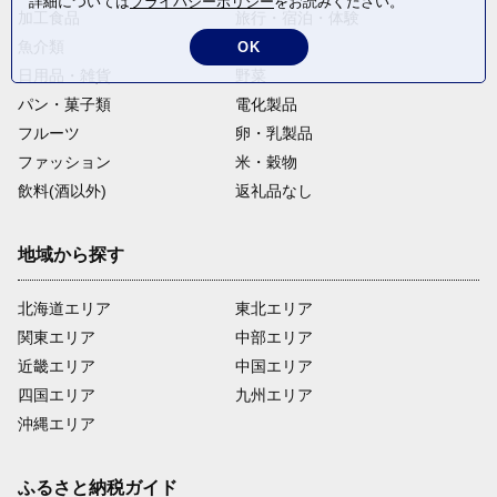
詳細については
プライバシーポリシー
をお読みください。
加工食品
旅行・宿泊・体験
魚介類
麺類
OK
日用品・雑貨
野菜
パン・菓子類
電化製品
フルーツ
卵・乳製品
ファッション
米・穀物
飲料(酒以外)
返礼品なし
地域から探す
北海道エリア
東北エリア
関東エリア
中部エリア
近畿エリア
中国エリア
四国エリア
九州エリア
沖縄エリア
ふるさと納税ガイド