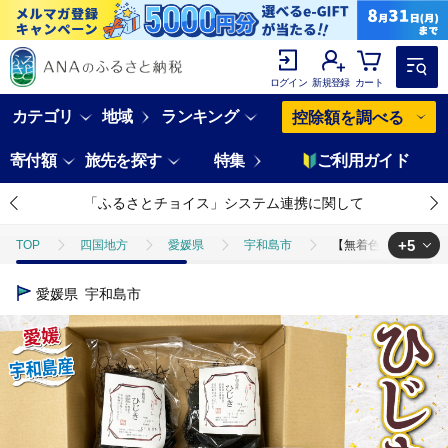
ログイン
新規登録
カート
カテゴリ
地域
ランキング
控除額を調べる
寄付額
旅先を探す
特集
ご利用ガイド
「ふるさとチョイス」システム連携に関して
+5
TOP
四国地方
愛媛県
宇和島市
【無着色】 天然 ひじき
TOP
魚介類
【無着色】 天然 ひじき 400g 愛媛県漁業協同組合宇和島支
愛媛県
宇和島市
TOP
魚介類
干物
【無着色】 天然 ひじき 400g 愛媛県漁業協
TOP
魚介類
干物
ほかの干物
【無着色】 天然 ひじき 
TOP
加工食品
【無着色】 天然 ひじき 400g 愛媛県漁業協同組合宇和
TOP
加工食品
乾物
【無着色】 天然 ひじき 400g 愛媛県漁業