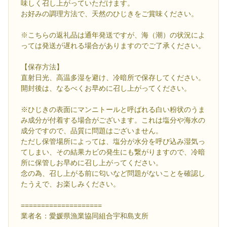
味しく召し上がっていただけます。
お好みの調理方法で、天然のひじきをご賞味ください。
※こちらの返礼品は通年発送ですが、海（潮）の状況によ
っては発送が遅れる場合がありますのでご了承ください。
【保存方法】
直射日光、高温多湿を避け、冷暗所で保存してください。
開封後は、なるべくお早めに召し上がってください。
※ひじきの表面にマンニトールと呼ばれる白い粉状のうま
み成分が付着する場合がございます。これは塩分や海水の
成分ですので、品質に問題はございません。
ただし保管場所によっては、塩分が水分を呼び込み湿気っ
てしまい、その結果カビの発生にも繋がりますので、冷暗
所に保管しお早めに召し上がってください。
念の為、召し上がる前に匂いなど問題がないことを確認し
たうえで、お楽しみください。
====================
業者名：愛媛県漁業協同組合宇和島支所