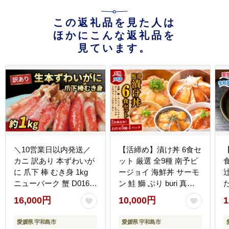
この返礼品を見た人は
ほかにこんな返礼品を
見ています。
＼10営業日以内発送／
【活締め】漬け丼 6食セ
カニ 訳あり 本ずわいが
ット 厳選 全9種 南予ビ
に 爪下 棒 むき身 1kg
ージョイ 海鮮丼 サーモ
ニューバーク 蟹 D016-
ン 鮭 鰤 ぶり buri 真鯛
た
116004
たい タイ カンパチ シマ
D
16,000円
10,000円
1
アジ 縞鯵ヒラメ ヒラマ
サ D010-150005
愛媛県 宇和島市
愛媛県 宇和島市