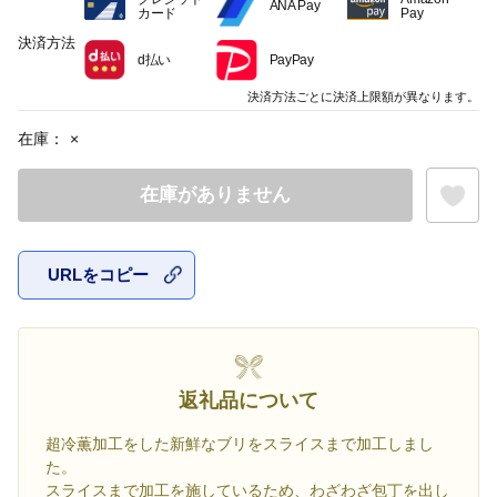
ANA Pay
カード
Pay
決済方法
d払い
PayPay
決済方法ごとに決済上限額が異なります。
在庫：
×
在庫がありません
URLをコピー
お気に入
返礼品について
超冷薫加工をした新鮮なブリをスライスまで加工しまし
た。
スライスまで加工を施しているため、わざわざ包丁を出し