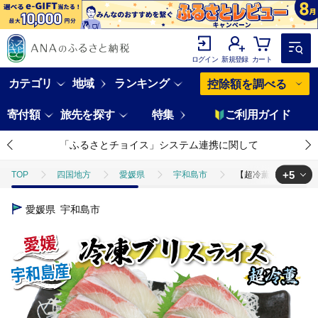
ログイン
新規登録
カート
カテゴリ
地域
ランキング
控除額を調べる
寄付額
旅先を探す
特集
ご利用ガイド
「ふるさとチョイス」システム連携に関して
+5
TOP
四国地方
愛媛県
宇和島市
【超冷薫加工】鰤 ブリ 
TOP
魚介類
【超冷薫加工】鰤 ブリ ぶり スライス 10g × 10枚 4パ
愛媛県
宇和島市
TOP
魚介類
鮮魚
【超冷薫加工】鰤 ブリ ぶり スライス 10g ×
TOP
魚介類
鮮魚
刺身
【超冷薫加工】鰤 ブリ ぶり スライ
TOP
魚介類
鮮魚
ほかの鮮魚
【超冷薫加工】鰤 ブリ ぶり
TOP
加工食品
【超冷薫加工】鰤 ブリ ぶり スライス 10g × 10枚 4