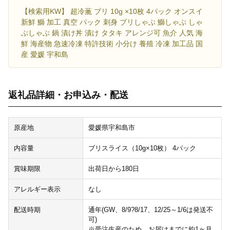
【検索用KW】 超冷薫 ブリ 10g ×10枚 4パック オンスイ
新鮮 鰤 加工 真空 パック 刺身 ブリしゃぶ 鰤しゃぶ しゃ
ぶしゃぶ 鍋 漬け丼 漬け タタキ アレンジ可 魚介 人気 海
鮮 海産物 急速冷凍 特許技術 小分け 養殖 冷凍 加工品 国
産 愛媛 宇和島
返礼品詳細・お申込み・配送
原産地
愛媛県宇和島市
内容量
ブリスライス（10g×10枚） 4パック
賞味期限
出荷日から180日
アレルギー表示
なし
配送時期
通年(GW、8/9?8/17、12/25～1/6は発送不
可)
※受注生産のため、お届けまでに約1ヶ月