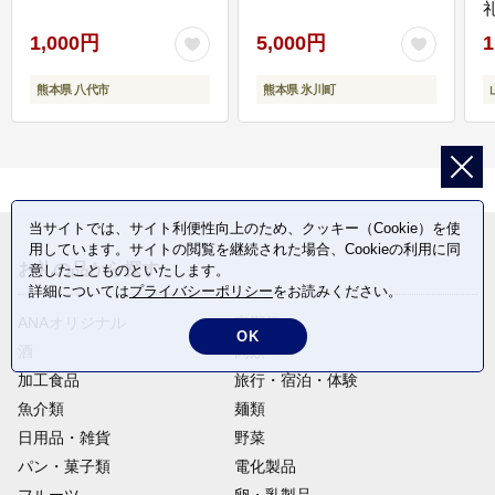
1,000円
5,000円
1
熊本県 八代市
熊本県 氷川町
当サイトでは、サイト利便性向上のため、クッキー（Cookie）を使
用しています。サイトの閲覧を継続された場合、Cookieの利用に同
お礼の品から探す
意したことものといたします。
詳細については
プライバシーポリシー
をお読みください。
ANAオリジナル
定期便
OK
酒
肉類
加工食品
旅行・宿泊・体験
魚介類
麺類
日用品・雑貨
野菜
パン・菓子類
電化製品
フルーツ
卵・乳製品