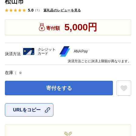
松山市
5.0
返礼品のレビューを見る
（1）
5,000円
寄付額
クレジット
ANA Pay
カード
決済方法
決済方法ごとに決済上限額が異なります。
在庫：
○
寄付をする
URLをコピー
お気に入