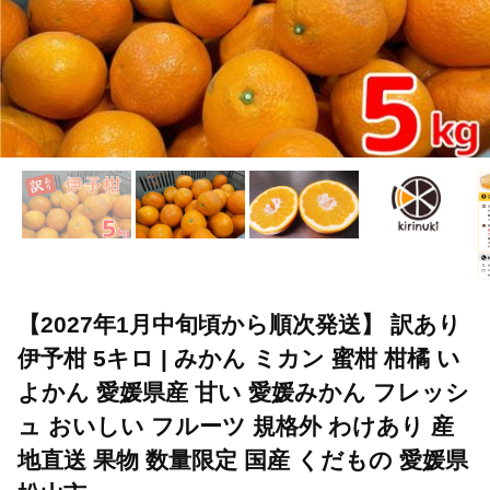
【2027年1月中旬頃から順次発送】 訳あり
伊予柑 5キロ | みかん ミカン 蜜柑 柑橘 い
よかん 愛媛県産 甘い 愛媛みかん フレッシ
ュ おいしい フルーツ 規格外 わけあり 産
地直送 果物 数量限定 国産 くだもの 愛媛県