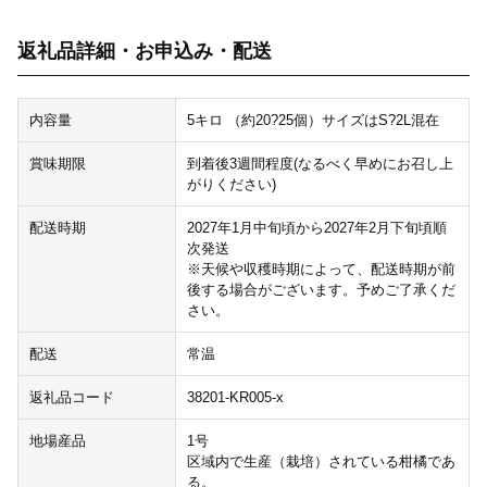
返礼品詳細・お申込み・配送
内容量
5キロ （約20?25個）サイズはS?2L混在
賞味期限
到着後3週間程度(なるべく早めにお召し上
がりください)
配送時期
2027年1月中旬頃から2027年2月下旬頃順
次発送
※天候や収穫時期によって、配送時期が前
後する場合がございます。予めご了承くだ
さい。
配送
常温
返礼品コード
38201-KR005-x
地場産品
1号
区域内で生産（栽培）されている柑橘であ
る。