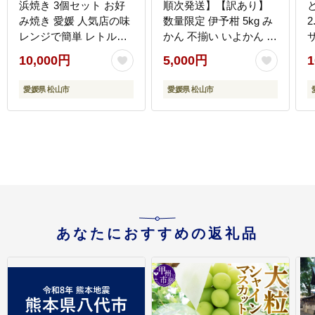
浜焼き 3個セット お好
順次発送】【訳あり】
み焼き 愛媛 人気店の味
数量限定 伊予柑 5kg み
2
レンジで簡単 レトルト
かん 不揃い いよかん 家
レンジ料理 お惣菜 お好
庭用 柑橘 愛媛 松山 北
10,000円
5,000円
1
み焼き 大人気 おいしい
条 果物 フルーツ 産地直
美味しい 満腹 まんぷく
送 みかん 農家直送
愛媛県 松山市
愛媛県 松山市
国産 小麦粉 レンジ 一人
暮らし 鉄板 時短 簡単
冷凍 愛媛 松山 三津浜
あなたにおすすめの返礼品