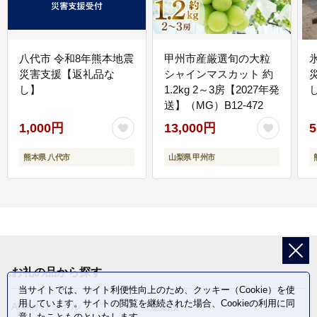
八代市 令和8年熊本地震
甲州市産厳選旬の大粒
災害支援【返礼品な
シャインマスカット 約
し】
1.2kg 2～3房【2027年発
送】（MG）B12-472
1,000円
13,000円
5
熊本県 八代市
山梨県 甲州市
お礼の品から探す
当サイトでは、サイト利便性向上のため、クッキー（Cookie）を使
用しています。サイトの閲覧を継続された場合、Cookieの利用に同
ANAオリジナル
定期便
意したことものといたします。