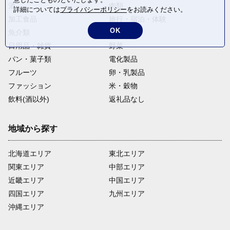
酒
肉類
詳細については
プライバシーポリシー
をお読みください。
加工食品
旅行・宿泊・体験
OK
魚介類
麺類
日用品・雑貨
野菜
パン・菓子類
電化製品
フルーツ
卵・乳製品
ファッション
米・穀物
飲料(酒以外)
返礼品なし
地域から探す
北海道エリア
東北エリア
関東エリア
中部エリア
近畿エリア
中国エリア
四国エリア
九州エリア
沖縄エリア