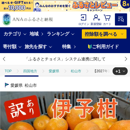
ログイン
新規登録
カート
カテゴリ
地域
ランキング
控除額を調べる
寄付額
旅先を探す
特集
ご利用ガイド
「ふるさとチョイス」システム連携に関して
+1
TOP
四国地方
愛媛県
松山市
【2027年1月中旬頃か
TOP
フルーツ
みかん・かんきつ類
【2027年1月中旬頃から
愛媛県
松山市