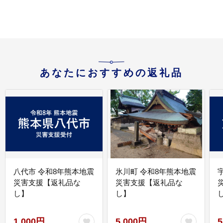
あなたにおすすめの返礼品
八代市 令和8年熊本地震
氷川町 令和8年熊本地震
災害支援【返礼品な
災害支援【返礼品な
し】
し】
し
1,000円
5,000円
5