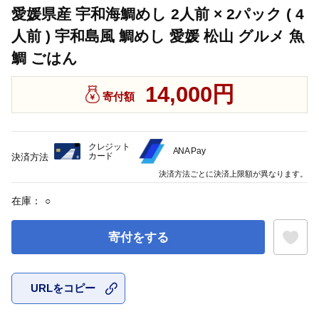
愛媛県産 宇和海鯛めし 2人前 × 2パック ( 4
人前 ) 宇和島風 鯛めし 愛媛 松山 グルメ 魚
鯛 ごはん
14,000円
寄付額
クレジット
ANA Pay
カード
決済方法
決済方法ごとに決済上限額が異なります。
在庫：
○
寄付をする
URLをコピー
お気に入