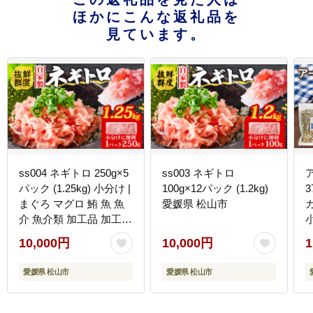
ほかにこんな返礼品を
見ています。
ss004 ネギトロ 250g×5
ss003 ネギトロ
パック (1.25kg) 小分け |
100g×12パック (1.2kg)
3
まぐろ マグロ 鮪 魚 魚
愛媛県 松山市
介 魚介類 加工品 加工
惣菜 愛媛 松山 冷凍 冷
10,000円
10,000円
1
凍便 冷凍発送 クール便
ねぎとろ まぐろ ねぎと
愛媛県 松山市
愛媛県 松山市
ろ