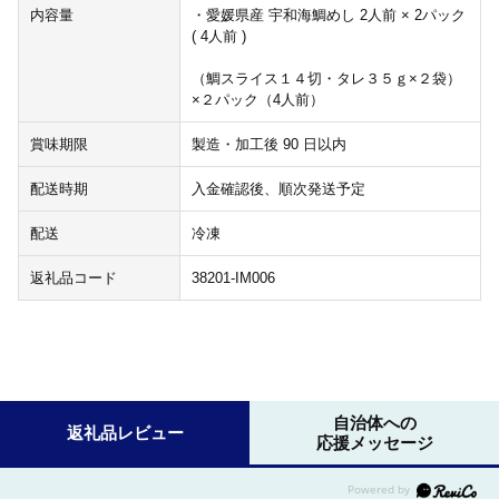
内容量
・愛媛県産 宇和海鯛めし 2人前 × 2パック
( 4人前 )
（鯛スライス１４切・タレ３５ｇ×２袋）
×２パック（4人前）
賞味期限
製造・加工後 90 日以内
配送時期
入金確認後、順次発送予定
配送
冷凍
返礼品コード
38201-IM006
自治体への
返礼品レビュー
応援メッセージ