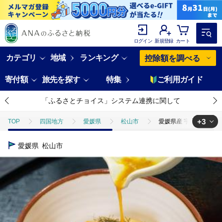
ログイン
新規登録
カート
カテゴリ
地域
ランキング
控除額を調べる
寄付額
旅先を探す
特集
ご利用ガイド
「ふるさとチョイス」システム連携に関して
+3
TOP
四国地方
愛媛県
松山市
愛媛県産 宇和海鯛めし 2人
TOP
魚介類
鮮魚
刺身
愛媛県産 宇和海鯛めし 2人前 × 
愛媛県
松山市
TOP
魚介類
鮮魚
ほかの鮮魚
愛媛県産 宇和海鯛めし 2人
TOP
加工食品
ほかの加工食品
愛媛県産 宇和海鯛めし 2人前 ×