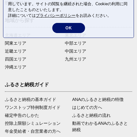
飲料(酒以外)
返礼品なし
用しています。サイトの閲覧を継続された場合、Cookieの利用に同
意したことものといたします。
詳細については
プライバシーポリシー
をお読みください。
地域から探す
OK
北海道エリア
東北エリア
関東エリア
中部エリア
近畿エリア
中国エリア
四国エリア
九州エリア
沖縄エリア
ふるさと納税ガイド
ふるさと納税の基本ガイド
ANAのふるさと納税の特徴
ワンストップ特例制度ガイド
はじめての方へ
確定申告のしかた
ふるさと納税の流れ
控除上限額シミュレーション
動画でわかるANAのふるさと
納税
年金受給者・自営業者の方へ