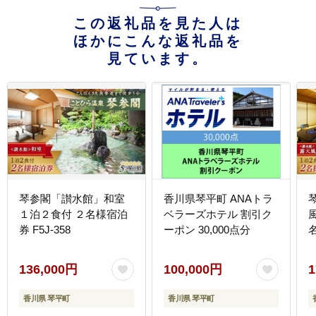
この返礼品を見た人は
ほかにこんな返礼品を
見ています。
琴参閣「讃水館」和室
香川県琴平町 ANAトラ
１泊２食付 ２名様宿泊
ベラーズホテル 割引ク
券 F5J-358
ーポン 30,000点分
名
136,000円
100,000円
1
香川県 琴平町
香川県 琴平町