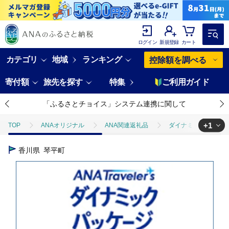
ログイン
新規登録
カート
カテゴリ
地域
ランキング
控除額を調べる
寄付額
旅先を探す
特集
ご利用ガイド
「ふるさとチョイス」システム連携に関して
+1
TOP
ANAオリジナル
ANA関連返礼品
ダイナミックパッケ
TOP
旅行・宿泊・体験
香川県琴平町ANAトラベラーズダイナミックパッ
香川県
琴平町