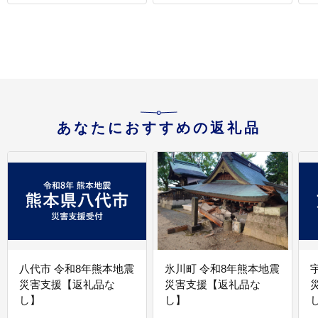
あなたにおすすめの返礼品
八代市 令和8年熊本地震
氷川町 令和8年熊本地震
災害支援【返礼品な
災害支援【返礼品な
し】
し】
し