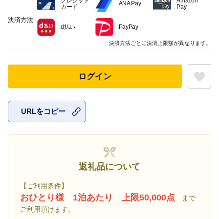
クレジット
Amazon
ANA Pay
カード
Pay
決済方法
d払い
PayPay
決済方法ごとに決済上限額が異なります。
ログイン
URLをコピー
お気に入
返礼品について
【ご利用条件】
おひとり様 1泊あたり 上限50,000点
まで
ご利用頂けます。