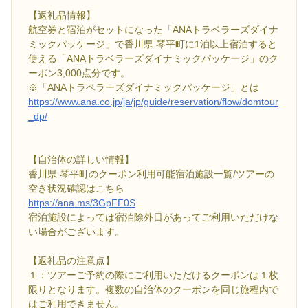
【返礼品情報】
航空券と宿泊がセットになった「ANAトラベラーズダイナ
ミックパッケージ」で香川県 琴平町に1泊以上宿泊すると
使える「ANAトラベラーズダイナミックパッケージ」のク
ーポン3,000点分です。
※「ANAトラベラーズダイナミックパッケージ」とは
https://www.ana.co.jp/ja/jp/guide/reservation/flow/domtour
_dp/
【自治体の詳しい情報】
香川県 琴平町のクーポン利用可能宿泊施設一覧/ツアーの
空き状況確認はこちら
https://ana.ms/3GpFF0S
宿泊施設によっては宿泊除外日があってご利用いただけな
い場合がございます。
【返礼品の注意点】
１：ツアーご予約の際にご利用いただけるクーポンは１枚
限りとなります。複数の自治体のクーポンを同じ旅程内で
はご利用できません。