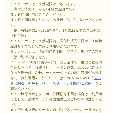
２：クーポンは、有効期限がございます。
（寄付決済完了日から1年後の翌月まで）
３：有効期限内にご予約ください。
４：有効期限日より先のご出発日にはご利用いただけませ
ん。
（例：有効期限1月31日の場合、1月31日までのご出発に
適用可能）
５：クーポンは、有効期限内（寄付決済完了日から１年後
翌月月末まで）でのみご利用いただけます。
６：クーポンは、予約時のみ利用可能です。現地での精算
にはご利用できません。
７：2024年10月1日以降に同一の自治体で一度に複数のお
申込みを頂き、獲得されたクーポン点数が50,000点以上と
なった場合は、ANAホームページ上での割引適用が出来ま
せん。割引適用の方法については、ANA SKY WEB「
ふる
さと納税 ANAトラベラーズクーポン利用のご案内
」をご
確認ください。
８：ご旅行代金がクーポン券面額を下回る場合はご利用頂
けません。必ずクーポン券面額以上のご旅行をお選びくだ
さい。
９：予約成立後のクーポン適用はできません。一度予約を