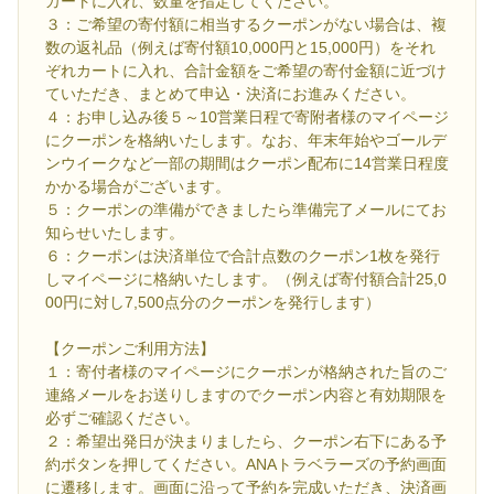
カートに入れ、数量を指定してください。
３：ご希望の寄付額に相当するクーポンがない場合は、複
数の返礼品（例えば寄付額10,000円と15,000円）をそれ
ぞれカートに入れ、合計金額をご希望の寄付金額に近づけ
ていただき、まとめて申込・決済にお進みください。
４：お申し込み後５～10営業日程で寄附者様のマイページ
にクーポンを格納いたします。なお、年末年始やゴールデ
ンウイークなど一部の期間はクーポン配布に14営業日程度
かかる場合がございます。
５：クーポンの準備ができましたら準備完了メールにてお
知らせいたします。
６：クーポンは決済単位で合計点数のクーポン1枚を発行
しマイページに格納いたします。（例えば寄付額合計25,0
00円に対し7,500点分のクーポンを発行します）
【クーポンご利用方法】
１：寄付者様のマイページにクーポンが格納された旨のご
連絡メールをお送りしますのでクーポン内容と有効期限を
必ずご確認ください。
２：希望出発日が決まりましたら、クーポン右下にある予
約ボタンを押してください。ANAトラベラーズの予約画面
に遷移します。画面に沿って予約を完成いただき、決済画