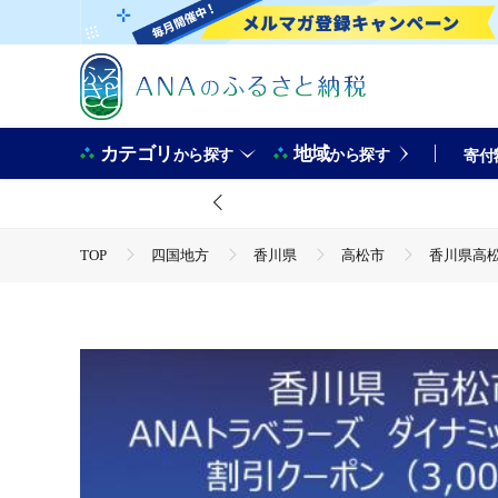
カテゴリ
地域
から探す
から探す
寄付
TOP
四国地方
香川県
高松市
香川県高松
TOP
ANAオリジナル
ANA関連返礼品
香川県高
TOP
ANAオリジナル
ANA関連返礼品
ダイナ
TOP
旅行・宿泊・体験
香川県高松市ANAトラベラー
TOP
旅行・宿泊・体験
パッケージ旅行
香川県
TOP
旅行・宿泊・体験
パッケージ旅行
ANA