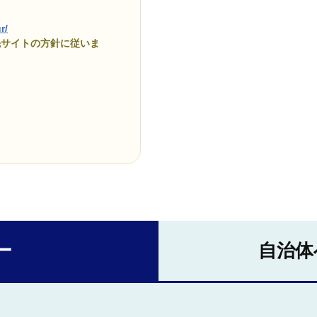
r/
先サイトの方針に従いま
ー
自治体