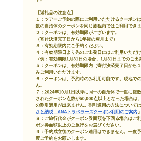
【返礼品の注意点】
１：ツアーご予約の際にご利用いただけるクーポン
数の自治体のクーポンを同じ旅程内ではご利用でき
２：クーポンは、有効期限がございます。
（寄付決済完了日から1年後の翌月まで）
３：有効期限内にご予約ください。
４：有効期限日より先のご出発日にはご利用いただ
（例：有効期限1月31日の場合、1月31日までのご
５：クーポンは、有効期限内（寄付決済完了日から
みご利用いただけます。
６：クーポンは、予約時のみ利用可能です。現地で
ん。
７：2024年10月1日以降に同一の自治体で一度に
されたクーポン点数が50,000点以上となった場合は
の割引適用が出来ません。割引適用の方法については、A
さと納税 ANAトラベラーズクーポン利用のご案内
８：ご旅行代金がクーポン券面額を下回る場合はご
ポン券面額以上のご旅行をお選びください。
９：予約成立後のクーポン適用はできません。一度
度ご予約をお願いします。