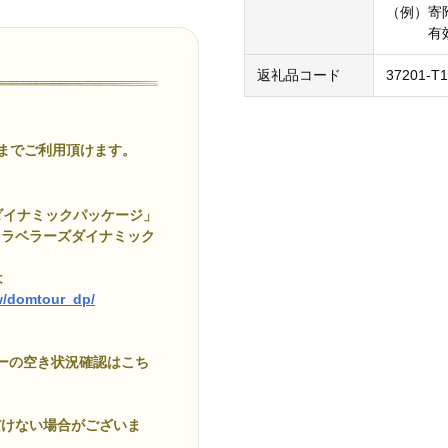
（例）寄附
有効期
返礼品コード
37201-T1
でご利用頂けます。
ダイナミックパッケージ」
トラベラーズダイナミック
は
ow/domtour_dp/
アーの空き状況確認はこち
だけない場合がございま