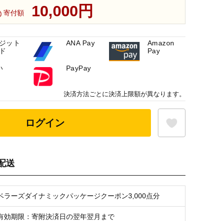
10,000円
寄付額
ジット
ANA Pay
Amazon
ド
Pay
い
PayPay
決済方法ごとに決済上限額が異なります。
ログイン
配送
お気に入り登録
ラベラーズダイナミックパッケージクーポン3,000点分
有効期限：寄附決済日の翌年翌月まで