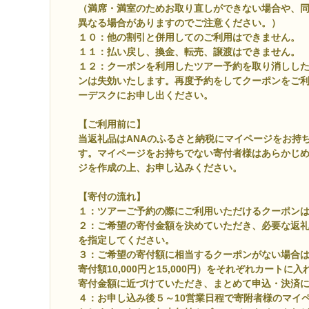
（満席・満室のためお取り直しができない場合や、
異なる場合がありますのでご注意ください。）
１０：他の割引と併用してのご利用はできません。
１１：払い戻し、換金、転売、譲渡はできません。
１２：クーポンを利用したツアー予約を取り消しし
ンは失効いたします。再度予約をしてクーポンをご
ーデスクにお申し出ください。
【ご利用前に】
当返礼品はANAのふるさと納税にマイページをお持
す。マイページをお持ちでない寄付者様はあらかじ
ジを作成の上、お申し込みください。
【寄付の流れ】
１：ツアーご予約の際にご利用いただけるクーポン
２：ご希望の寄付金額を決めていただき、必要な返
を指定してください。
３：ご希望の寄付額に相当するクーポンがない場合
寄付額10,000円と15,000円）をそれぞれカート
寄付金額に近づけていただき、まとめて申込・決済
４：お申し込み後５～10営業日程で寄附者様のマイ