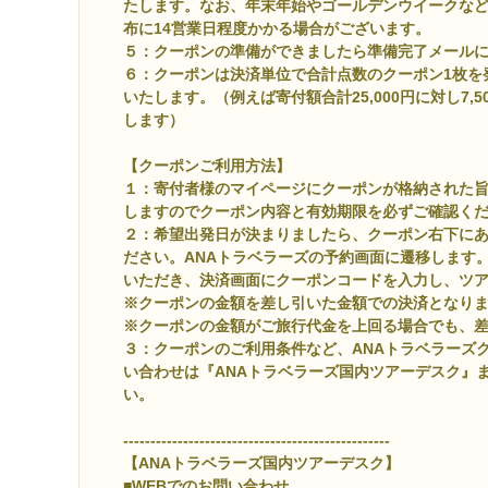
たします。なお、年末年始やゴールデンウイークな
布に14営業日程度かかる場合がございます。
５：
クーポンの準備ができましたら準備完了メール
６：クーポンは決済単位で合計点数のクーポン1枚を
いたします。（例えば寄付額合計25,000円に対し7,
します）
【クーポンご利用方法】
１：寄付者様のマイページにクーポンが格納された
しますのでクーポン内容と有効期限を必ずご確認く
２：希望出発日が決まりましたら、クーポン右下に
ださい。ANAトラベラーズの予約画面に遷移します
いただき、決済画面にクーポンコードを入力し、ツ
※クーポンの金額を差し引いた金額での決済となり
※クーポンの金額がご旅行代金を上回る場合でも、
３：クーポンのご利用条件など、ANAトラベラーズ
い合わせは『ANAトラベラーズ国内ツアーデスク』
い。
-------------------------------------------------
【ANAトラベラーズ国内ツアーデスク】
■WEBでのお問い合わせ