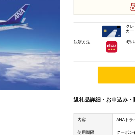
クレ
カー
d払
決済方法
返礼品詳細・お申込み・
内容
ANAト
使用期限
クーポン