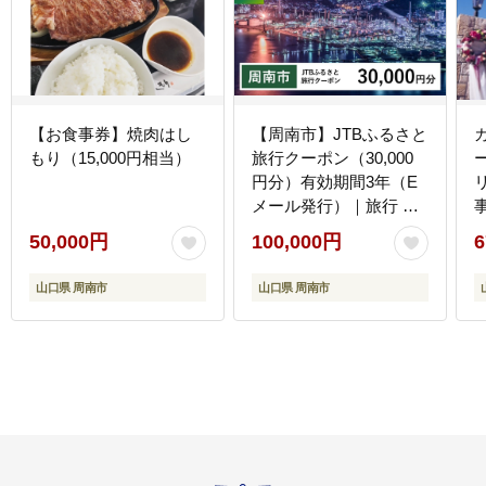
【お食事券】焼肉はし
【周南市】JTBふるさと
もり（15,000円相当）
旅行クーポン（30,000
円分）有効期間3年（E
メール発行）｜旅行 ト
ラベル 予約 国内旅行
50,000円
100,000円
6
JTB 宿泊 観光 体験 旅行
券 宿泊券 旅行予約 ホテ
山口県 周南市
山口県 周南市
ル 旅館 チケット 子供
子連れ カップル 家族 人
気 おすすめ 旅行クーポ
ン 店頭 オンライン ネッ
ト予約 電話 有効期間3
年