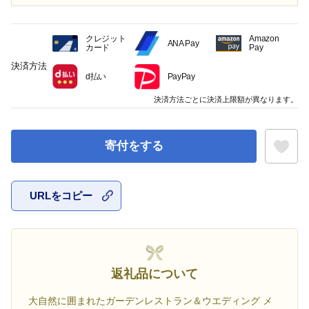
クレジット
Amazon
ANA Pay
カード
Pay
決済方法
d払い
PayPay
決済方法ごとに決済上限額が異なります。
寄付をする
URLをコピー
お気に入
返礼品について
大自然に囲まれたガーデンレストラン＆ウエディング メ