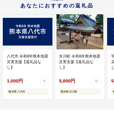
あなたにおすすめの返礼品
八代市 令和8年熊本地震
氷川町 令和8年熊本地震
災害支援【返礼品な
災害支援【返礼品な
し】
し】
し
1,000円
5,000円
5
熊本県 八代市
熊本県 氷川町