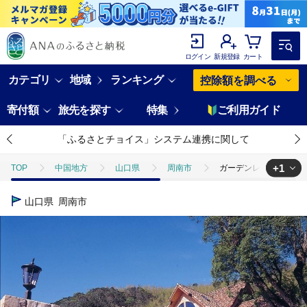
ログイン
新規登録
カート
カテゴリ
地域
ランキング
控除額を調べる
寄付額
旅先を探す
特集
ご利用ガイド
「ふるさとチョイス」システム連携に関して
+1
TOP
中国地方
山口県
周南市
ガーデンレストラン メ
TOP
旅行・宿泊・体験
体験チケット
食事券
ガーデ
山口県
周南市