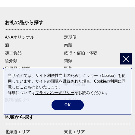
お礼の品から探す
ANAオリジナル
定期便
酒
肉類
加工食品
旅行・宿泊・体験
魚介類
麺類
日用品・雑貨
野菜
当サイトでは、サイト利便性向上のため、クッキー（Cookie）を使
パン・菓子類
電化製品
用しています。サイトの閲覧を継続された場合、Cookieの利用に同
フルーツ
卵・乳製品
意したことものといたします。
ファッション
米・穀物
詳細については
プライバシーポリシー
をお読みください。
飲料(酒以外)
返礼品なし
OK
地域から探す
北海道エリア
東北エリア