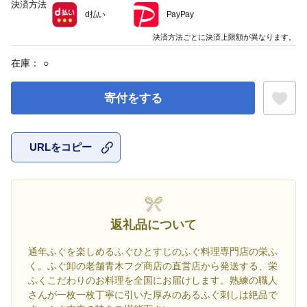
決済方法
d払い
PayPay
決済方法ごとに決済上限額が異なります。
在庫：
○
寄付をする
URLをコピー
お気に入
返礼品について
通年ふぐを楽しめるふぐひとすじのふぐ料理専門店の栄ふ
く。ふぐ卸の老舗青木フグ商店の直営店から発送する、栄
ふくこだわりのお料理を全国にお届けします。熟練の職人
さんが一枚一枚丁寧に引いた厚みのあるふぐ刺しは絶品で