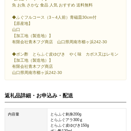
魚 お魚 さかな 食品 人気 おすすめ 送料無料
◆ふぐフルコース（3～4人前）青磁皿30cm付
【原産地】
山口
【加工地（製造地）】
有限会社青木フグ商店 山口県周南市櫛ヶ浜242-30
◆ポン酢 とらふぐ皮ゆびき やく味 カボス又はレモン
【加工地（製造地）】
有限会社青木フグ商店
山口県周南市櫛ヶ浜242-30
返礼品詳細・お申込み・配送
内容量
とらふぐ刺身200g
とらふぐアラ300ｇ
とらふぐ皮ゆびき150g
ポン酢120ml