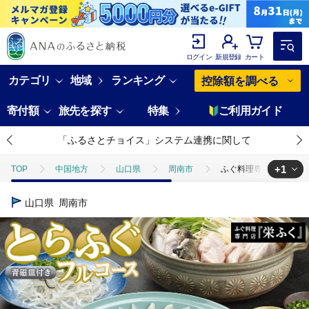
ログイン
新規登録
カート
カテゴリ
地域
ランキング
控除額を調べる
寄付額
旅先を探す
特集
ご利用ガイド
「ふるさとチョイス」システム連携に関して
+1
TOP
中国地方
山口県
周南市
ふぐ料理専門店 『栄ふく
TOP
魚介類
鮮魚
ふぐ
ふぐ料理専門店 『栄ふく』 国
山口県
周南市