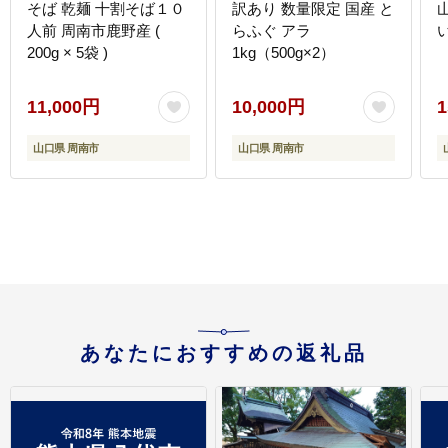
そば 乾麺 十割そば１０
訳あり 数量限定 国産 と
人前 周南市鹿野産 (
らふぐ アラ
200g × 5袋 )
1kg（500g×2）
11,000円
10,000円
1
山口県 周南市
山口県 周南市
あなたにおすすめの返礼品