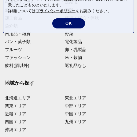
ANAオリジナル
定期便
意したことものといたします。
酒
肉類
詳細については
プライバシーポリシー
をお読みください。
加工食品
旅行・宿泊・体験
OK
魚介類
麺類
日用品・雑貨
野菜
パン・菓子類
電化製品
フルーツ
卵・乳製品
ファッション
米・穀物
飲料(酒以外)
返礼品なし
地域から探す
北海道エリア
東北エリア
関東エリア
中部エリア
近畿エリア
中国エリア
四国エリア
九州エリア
沖縄エリア