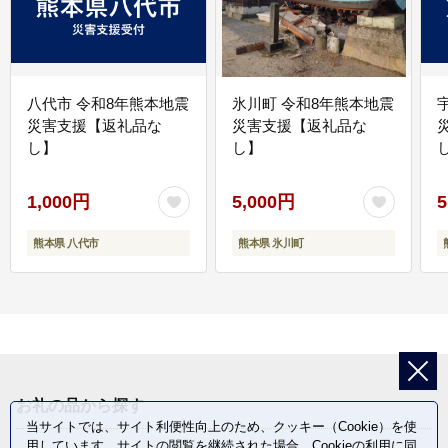
八代市 令和8年熊本地震
氷川町 令和8年熊本地震
災害支援【返礼品な
災害支援【返礼品な
し】
し】
し
1,000円
5,000円
5
熊本県 八代市
熊本県 氷川町
お礼の品から探す
当サイトでは、サイト利便性向上のため、クッキー（Cookie）を使
用しています。サイトの閲覧を継続された場合、Cookieの利用に同