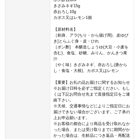
きざみネギ15g
赤おろし10g
カボス又はレモン1個
【原材料名】
［刺身、アラ(ちり・から揚げ用)、皮ゆび
き]とらふぐ身・皮・ひれ
［ポン酢] 本醸造しょうゆ(大豆・小麦を
含む)、食塩、砂糖、みりん、かんきつ果
汁
［やく味］きざみネギ、赤おろし(唐から
し・食塩・大根)、カボス又はレモン
【重要】お礼の品お届けに関するお知らせ
※お届け日時を必ずご指定ください。もし
くは下記お問合せ先まで直接指定日をご連
絡下さい。
※天候、交通事情などによりご指定日にお
届けできない場合がございます。ご了承の
上お申込願います。
※お客様の都合により商品を受け取れなか
った場合、または受け取りまでに期間がか
かった場合は、生鮮品につき返品・再配送