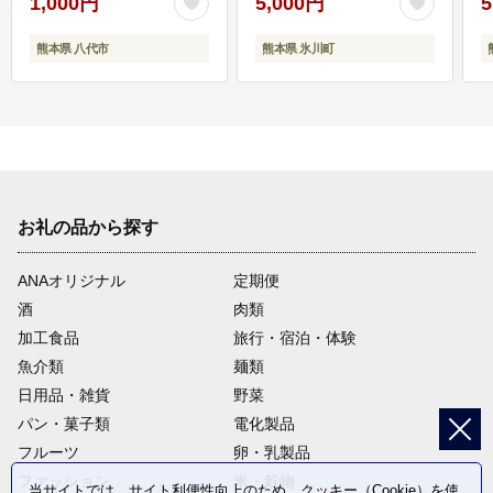
1,000円
5,000円
5
熊本県 八代市
熊本県 氷川町
お礼の品から探す
ANAオリジナル
定期便
酒
肉類
加工食品
旅行・宿泊・体験
魚介類
麺類
日用品・雑貨
野菜
パン・菓子類
電化製品
フルーツ
卵・乳製品
ファッション
米・穀物
当サイトでは、サイト利便性向上のため、クッキー（Cookie）を使