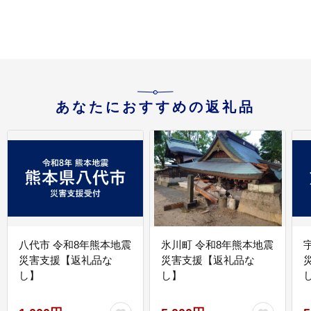
あなたにおすすめの返礼品
八代市 令和8年熊本地震
氷川町 令和8年熊本地震
災害支援【返礼品な
災害支援【返礼品な
し】
し】
し