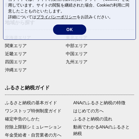
飲料(酒以外)
返礼品なし
用しています。サイトの閲覧を継続された場合、Cookieの利用に同
意したことものといたします。
詳細については
プライバシーポリシー
をお読みください。
地域から探す
OK
北海道エリア
東北エリア
関東エリア
中部エリア
近畿エリア
中国エリア
四国エリア
九州エリア
沖縄エリア
ふるさと納税ガイド
ふるさと納税の基本ガイド
ANAのふるさと納税の特徴
ワンストップ特例制度ガイド
はじめての方へ
確定申告のしかた
ふるさと納税の流れ
控除上限額シミュレーション
動画でわかるANAのふるさと
納税
年金受給者・自営業者の方へ