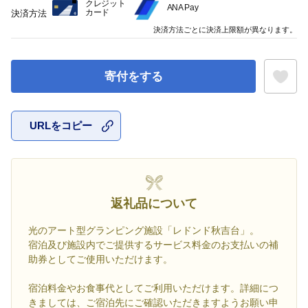
クレジット
ANA Pay
カード
決済方法
決済方法ごとに決済上限額が異なります。
寄付をする
URLをコピー
お気に入
返礼品について
光のアート型グランピング施設「レドンド秋吉台」。
宿泊及び施設内でご提供するサービス料金のお支払いの補
助券としてご使用いただけます。
宿泊料金やお食事代としてご利用いただけます。詳細につ
きましては、ご宿泊先にご確認いただきますようお願い申