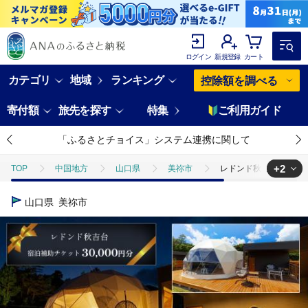
ログイン
新規登録
カート
カテゴリ
地域
ランキング
控除額を調べる
寄付額
旅先を探す
特集
ご利用ガイド
「ふるさとチョイス」システム連携に関して
+2
TOP
中国地方
山口県
美祢市
レドンド秋吉台 宿泊補助チ
TOP
旅行・宿泊・体験
レドンド秋吉台 宿泊補助チケット(30,000
山口県
美祢市
TOP
旅行・宿泊・体験
宿泊券
レドンド秋吉台 宿泊補助チケット