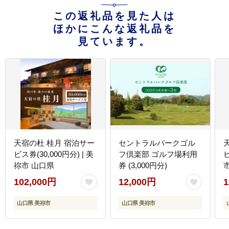
この返礼品を見た人は
ほかにこんな返礼品を
見ています。
天宿の杜 桂月 宿泊サー
セントラルパークゴル
ビス券(30,000円分) | 美
フ倶楽部 ゴルフ場利用
ビ
祢市 山口県
券 (3,000円分)
102,000円
12,000円
1
山口県 美祢市
山口県 美祢市