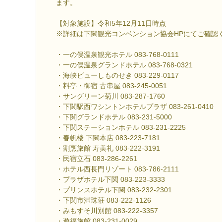
ます。
【対象施設】令和5年12月11日時点
※詳細は下関観光コンベンション協会HPにてご確認
・一の俣温泉観光ホテル 083-768-0111
・一の俣温泉グランドホテル 083-768-0321
・海峡ビューしものせき 083-229-0117
・料亭・御宿 古串屋 083-245-0051
・サングリーン菊川 083-287-1760
・下関駅西ワシントンホテルプラザ 083-261-0410
・下関グランドホテル 083-231-5000
・下関ステーションホテル 083-231-2225
・春帆楼 下関本店 083-223-7181
・割烹旅館 寿美礼 083-222-3191
・民宿立石 083-286-2261
・ホテル西長門リゾート 083-786-2111
・プラザホテル下関 083-223-3333
・プリンスホテル下関 083-232-2301
・下関市満珠荘 083-222-1126
・みもすそ川別館 083-222-3357
・遊福旅館 083-231-0029