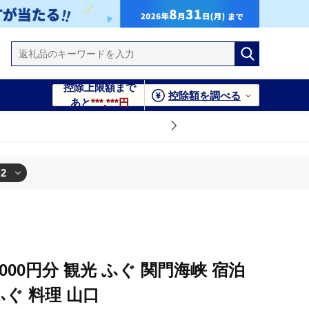
控除上限額まで
控除額を調べる
あと
***,***円
+2
,000円分 観光 ふぐ 関門海峡 宿泊
ふぐ 料理 山口