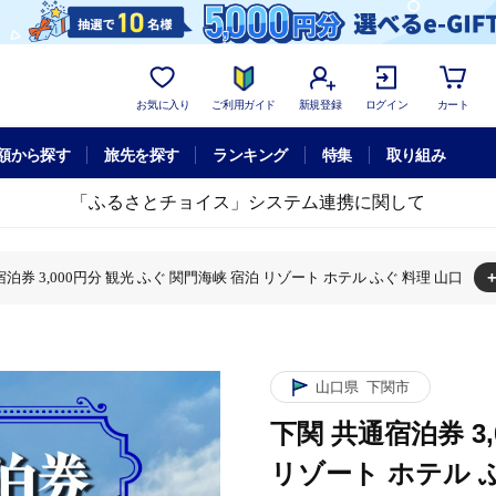
お気に入り
ご利用ガイド
新規登録
ログイン
カート
額から探す
旅先を探す
ランキング
特集
取り組み
「ふるさとチョイス」システム連携に関して
泊券 3,000円分 観光 ふぐ 関門海峡 宿泊 リゾート ホテル ふぐ 料理 山口
 観光 ふぐ 関門海峡 宿泊 リゾート ホテル ふぐ 料理 山口
 3,000円分 観光 ふぐ 関門海峡 宿泊 リゾート ホテル ふぐ 料理 山口
山口県
下関市
下関 共通宿泊券 3
リゾート ホテル 