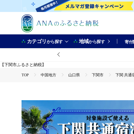
カテゴリ
地域
から探す
から探す
寄付
【下関市ふるさと納税】
TOP
中国地方
山口県
下関市
下関 共通宿
TOP
旅行・宿泊・体験
下関 共通宿泊券 3,000円分
TOP
旅行・宿泊・体験
宿泊券
下関 共通宿泊券