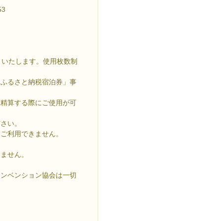
3
引きいたします。使用枚数制
「ふるさと納税宿泊券」事
を精算する際にご使用が可
ださい。
はご利用できません。
しません。
コンベンション協会は一切
。