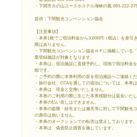
・下関市火の山ユースホステル海峡の風 083-222-375
提供：下関観光コンベンション協会
【注意事項】
・本券1枚でご宿泊料金から3,000円（税込）を差
限はありません。
・下関観光コンベンション協会ＨＰに掲載している
業登録施設が対象となります。
・本券は、宿泊施設に直接予約し、現地で宿泊料金
能です。
・ご予約の際に本券利用の旨を宿泊施設へご連絡く
・旅行会社、OTAを通しての宿泊については、本券
・本券は、現金と交換いたしません。
・本券のご利用の際に生じた本券残額分は返金いた
・本券の払い戻しはできません。
・本券の盗難・紛失または滅失等に対して下関観光
の責任は負いません。
・本券のオークションでの転売は禁止しております
・本券は、偽造防止措置を施しています。