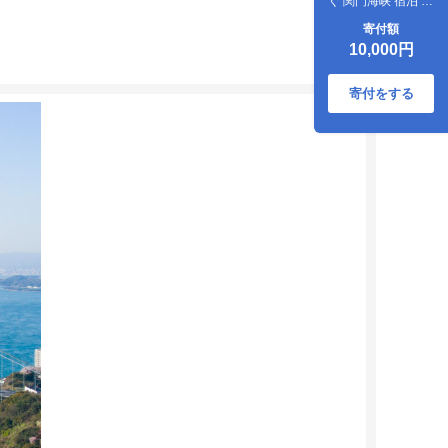
ぐ 関門海峡 宿泊 リ
ゾート ホテル ふぐ
寄付額
料理 山口
10,000円
寄付をする