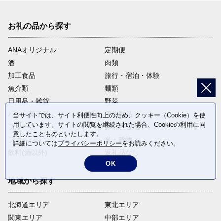
お礼の品から探す
ANAオリジナル
定期便
酒
肉類
加工食品
旅行・宿泊・体験
魚介類
麺類
日用品・雑貨
野菜
パン・菓子類
電化製品
当サイトでは、サイト利便性向上のため、クッキー（Cookie）を使
用しています。サイトの閲覧を継続された場合、Cookieの利用に同
フルーツ
卵・乳製品
意したことものといたします。
ファッション
米・穀物
詳細については
プライバシーポリシー
をお読みください。
飲料(酒以外)
返礼品なし
OK
地域から探す
北海道エリア
東北エリア
関東エリア
中部エリア