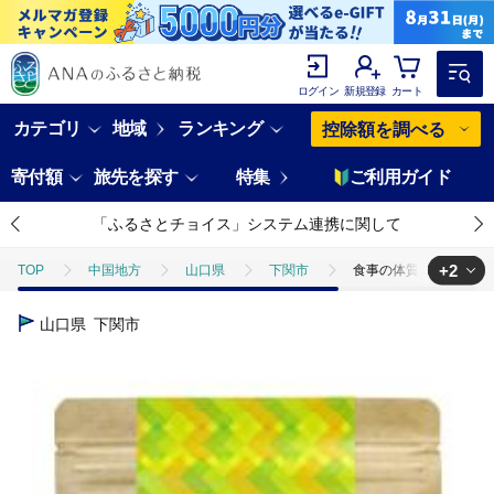
ログイン
新規登録
カート
カテゴリ
地域
ランキング
控除額を調べる
寄付額
旅先を探す
特集
ご利用ガイド
「ふるさとチョイス」システム連携に関して
+2
TOP
中国地方
山口県
下関市
食事の体質検査キットE
TOP
日用品・雑貨
美容雑貨
食事の体質検査キットEATDI
山口県
下関市
TOP
日用品・雑貨
ほかの雑貨・日用品
食事の体質検査キット