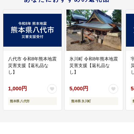
八代市 令和8年熊本地震
氷川町 令和8年熊本地震
災害支援【返礼品な
災害支援【返礼品な
し】
し】
し
1,000円
5,000円
5
熊本県 八代市
熊本県 氷川町