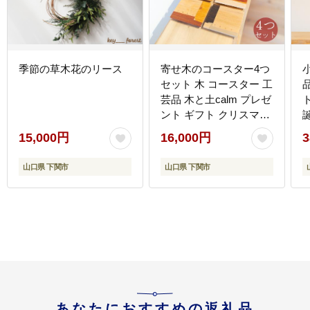
季節の草木花のリース
寄せ木のコースター4つ
セット 木 コースター 工
芸品 木と土calm プレゼ
ント ギフト クリスマス
お誕生日 結婚祝い 下関
15,000円
16,000円
3
市
山口県 下関市
山口県 下関市
あなたにおすすめの返礼品