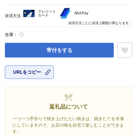
クレジット
ANA Pay
カード
決済方法
決済方法ごとに決済上限額が異なります。
在庫：
〇
寄付をする
URLをコピー
お気に入
返礼品について
一つ一つ手作りで焼き上げたたい焼きは、焼きたてを冷凍
にしていますので、お店の味を自宅で楽しむことができま
す。