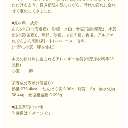
ただけるよう、良き伝統を残しながら、時代の変化に合わ
せて進化してきました。
■原材料・成分
あん(小豆(北海道産)、砂糖、水飴、食塩)(国内製造)、小麦
粉(小麦(国産))、鶏卵、砂糖、ぶどう糖、食塩、アルファ
化でんぷん/膨張剤、トレハロース、香料、
(一部に小麦・卵を含む)
本品の原材料に含まれるアレルギー物質(特定原材料等28
品目)
小麦 ・ 卵
栄養成分表示(1個当り)
熱量 278.4kcal たんぱく質 6.96g 脂質 1.8g 炭水化物
58.44g 食塩相当量 0.696g
■注意事項/その他
※画像はイメージです。