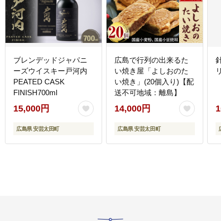
ブレンデッドジャパニ
広島で行列の出来るた
ーズウイスキー戸河内
い焼き屋「よしおのた
PEATED CASK
い焼き」(20個入り)【配
FINISH700ml
送不可地域：離島】
15,000円
14,000円
1
広島県 安芸太田町
広島県 安芸太田町