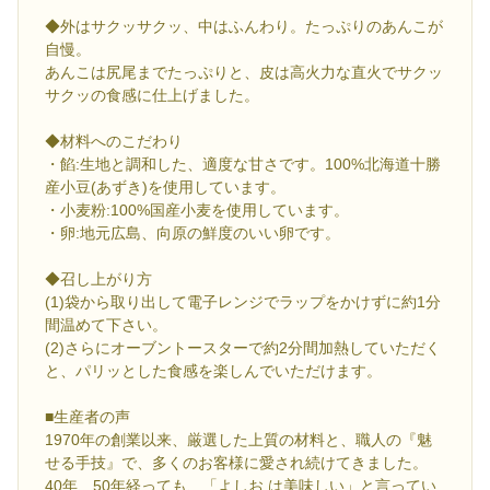
◆外はサクッサクッ、中はふんわり。たっぷりのあんこが
自慢。
あんこは尻尾までたっぷりと、皮は高火力な直火でサクッ
サクッの食感に仕上げました。
◆材料へのこだわり
・餡:生地と調和した、適度な甘さです。100%北海道十勝
産小豆(あずき)を使用しています。
・小麦粉:100%国産小麦を使用しています。
・卵:地元広島、向原の鮮度のいい卵です。
◆召し上がり方
(1)袋から取り出して電子レンジでラップをかけずに約1分
間温めて下さい。
(2)さらにオーブントースターで約2分間加熱していただく
と、パリッとした食感を楽しんでいただけます。
■生産者の声
1970年の創業以来、厳選した上質の材料と、職人の『魅
せる手技』で、多くのお客様に愛され続けてきました。
40年、50年経っても、「よしお は美味しい」と言ってい