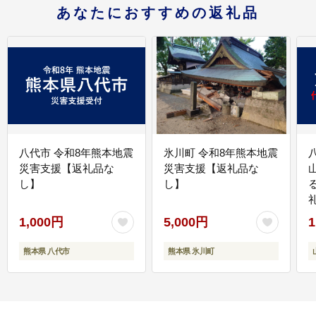
あなたにおすすめの返礼品
八代市 令和8年熊本地震
氷川町 令和8年熊本地震
災害支援【返礼品な
災害支援【返礼品な
し】
し】
1,000円
5,000円
1
熊本県 八代市
熊本県 氷川町