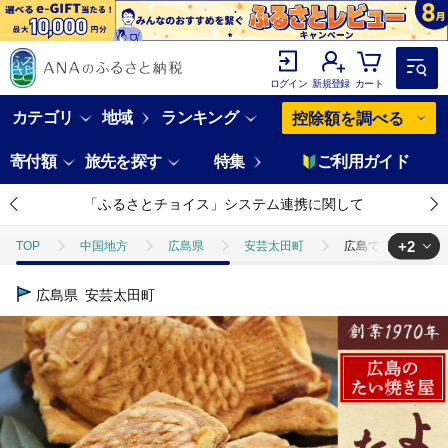
ログイン
新規登録
カート
カテゴリ
地域
ランキング
控除額を調べる
寄付額
旅先を探す
特集
ご利用ガイド
「ふるさとチョイス」システム連携に関して
+2
TOP
中国地方
広島県
安芸太田町
広島で行列の出来る
TOP
パン・菓子類
広島で行列の出来るたい焼き屋「よしおのたい焼
広島県
安芸太田町
TOP
パン・菓子類
和菓子
広島で行列の出来るたい焼き屋「