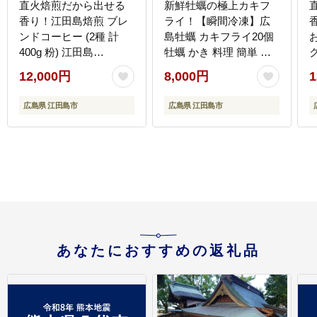
直火焙煎だから出せる
新鮮牡蠣の極上カキフ
香り！江田島焙煎 ブレ
ライ！【瞬間冷凍】広
ンドコーヒー (2種 計
島牡蠣 カキフライ20個
400g 粉) 江田島
牡蠣 かき 料理 簡単 魚
市/Coffee Roast Sereno
介類 海鮮 ギフト 広島県
12,000円
8,000円
1
[XBE008] コーヒー
産 江田島市/株式会社門
林水産 [XAO034] 牡蠣
市
広島県 江田島市
広島県 江田島市
[
あなたにおすすめの返礼品