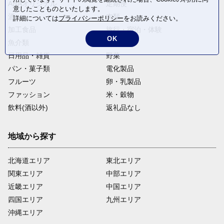
ANAオリジナル
定期便
意したことものといたします。
酒
肉類
詳細については
プライバシーポリシー
をお読みください。
加工食品
旅行・宿泊・体験
OK
魚介類
麺類
日用品・雑貨
野菜
パン・菓子類
電化製品
フルーツ
卵・乳製品
ファッション
米・穀物
飲料(酒以外)
返礼品なし
地域から探す
北海道エリア
東北エリア
関東エリア
中部エリア
近畿エリア
中国エリア
四国エリア
九州エリア
沖縄エリア