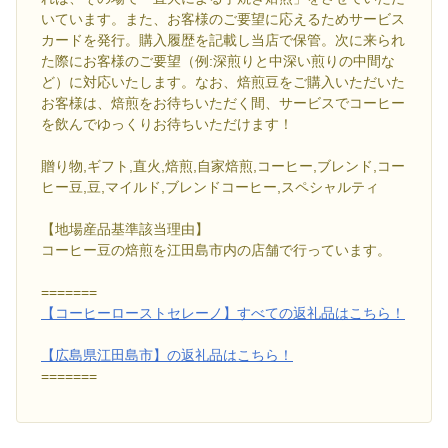
いています。また、お客様のご要望に応えるためサービス
カードを発行。購入履歴を記載し当店で保管。次に来られ
た際にお客様のご要望（例:深煎りと中深い煎りの中間な
ど）に対応いたします。なお、焙煎豆をご購入いただいた
お客様は、焙煎をお待ちいただく間、サービスでコーヒー
を飲んでゆっくりお待ちいただけます！
贈り物,ギフト,直火,焙煎,自家焙煎,コーヒー,ブレンド,コー
ヒー豆,豆,マイルド,ブレンドコーヒー,スペシャルティ
【地場産品基準該当理由】
コーヒー豆の焙煎を江田島市内の店舗で行っています。
=======
【コーヒーローストセレーノ】すべての返礼品はこちら！
【広島県江田島市】の返礼品はこちら！
=======