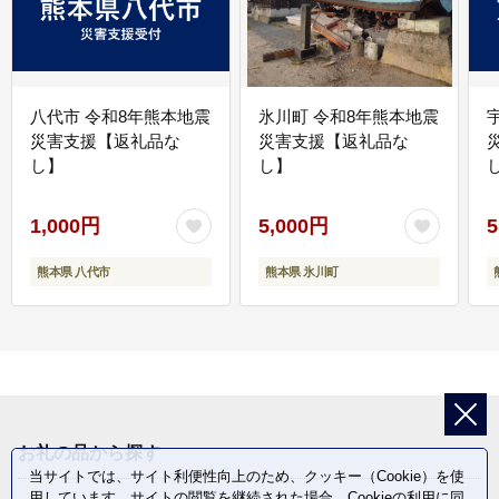
八代市 令和8年熊本地震
氷川町 令和8年熊本地震
災害支援【返礼品な
災害支援【返礼品な
し】
し】
し
1,000円
5,000円
5
熊本県 八代市
熊本県 氷川町
お礼の品から探す
当サイトでは、サイト利便性向上のため、クッキー（Cookie）を使
用しています。サイトの閲覧を継続された場合、Cookieの利用に同