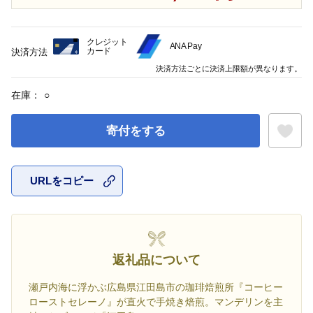
クレジット
ANA Pay
カード
決済方法
決済方法ごとに決済上限額が異なります。
在庫：
○
寄付をする
URLをコピー
お気に入
返礼品について
瀬戸内海に浮かぶ広島県江田島市の珈琲焙煎所『コーヒー
ローストセレーノ』が直火で手焼き焙煎。マンデリンを主