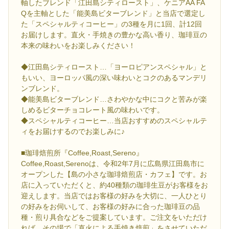
軸したブレンド「江田島シティロースト」、ケニアAA FA
Qを主軸とした「能美島ビターブレンド」と当店で選定し
た「スペシャルティコーヒー」の3種を月に1回、計12回
お届けします。直火・手焼きの豊かな高い香り、珈琲豆の
本来の味わいをお楽しみください！
◆江田島シティロースト…「ヨーロピアンスペシャル」と
もいい、ヨーロッパ風の深い味わいとコクのあるマンデリ
ンブレンド。
◆能美島ビターブレンド…さわやかな中にコクと苦みが楽
しめるビターチョコレート風の味わいです。
◆スペシャルティコーヒー…当店おすすめのスペシャルテ
ィをお届けするのでお楽しみに♪
■珈琲焙煎所『Coffee,Roast,Sereno』
Coffee,Roast,Serenoは、令和2年7月に広島県江田島市に
オープンした【島の小さな珈琲焙煎店・カフェ】です。お
店に入っていただくと、約40種類の珈琲生豆がお客様をお
迎えします。当店ではお客様の好みを大切に、一人ひとり
の好みをお伺いして、お客様の好みに合った珈琲豆の品
種・煎り具合などをご提案しています。ご注文をいただけ
れば、その場で「直火による手焼き焙煎」をさせていただ