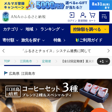
ログイン
新規登録
カート
カテゴリ
地域
ランキング
控除額を調べる
寄付額
旅先を探す
特集
ご利用ガイド
「ふるさとチョイス」システム連携に関して
+1
TOP
江田島市
定期便
【全12回定期便】直火焙煎だから出せる香り
TOP
飲料（酒以外）
ソフトドリンク
コーヒー
【全1
広島県
江田島市