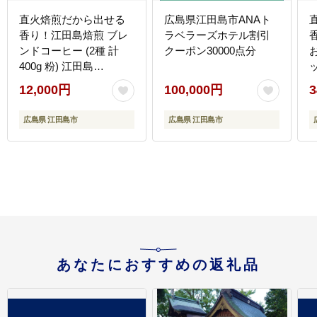
直火焙煎だから出せる
広島県江田島市ANAト
香り！江田島焙煎 ブレ
ラベラーズホテル割引
ンドコーヒー (2種 計
クーポン30000点分
400g 粉) 江田島
市/Coffee Roast Sereno
12,000円
100,000円
3
[XBE008] コーヒー
市
広島県 江田島市
広島県 江田島市
S
あなたにおすすめの返礼品