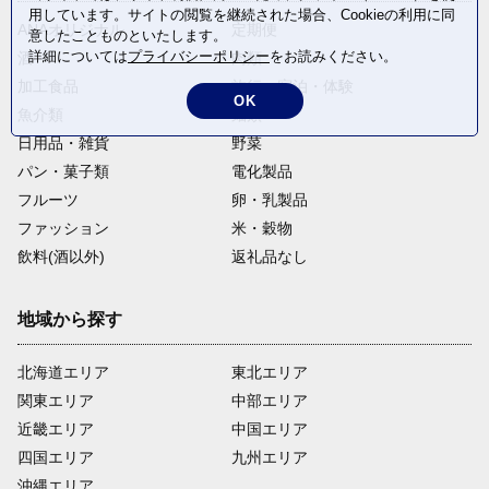
用しています。サイトの閲覧を継続された場合、Cookieの利用に同
ANAオリジナル
定期便
意したことものといたします。
詳細については
プライバシーポリシー
をお読みください。
酒
肉類
加工食品
旅行・宿泊・体験
OK
魚介類
麺類
日用品・雑貨
野菜
パン・菓子類
電化製品
フルーツ
卵・乳製品
ファッション
米・穀物
飲料(酒以外)
返礼品なし
地域から探す
北海道エリア
東北エリア
関東エリア
中部エリア
近畿エリア
中国エリア
四国エリア
九州エリア
沖縄エリア