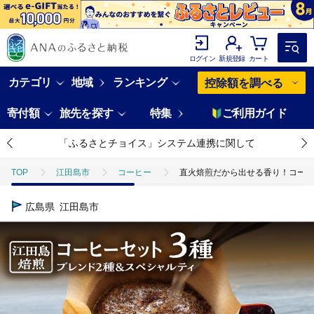
ログイン
新規登録
カート
カテゴリ
地域
ランキング
控除額を調べる
寄付額
旅先を探す
特集
ご利用ガイド
「ふるさとチョイス」システム連携に関して
TOP
江田島市
コーヒー
直火焙煎だから出せる香り！コーヒーセット 
広島県
江田島市