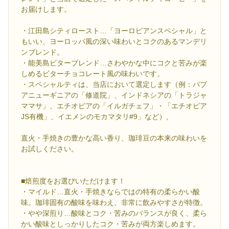
お届けします。
・江田島シティロースト…「ヨーロピアンスペシャル」と
もいい、ヨーロッパ風の深い味わいとコクのあるマンデリ
ンブレンド。
・能美島ビターブレンド…さわやかな中にコクと苦みが楽
しめるビターチョコレート風の味わいです。
・スペシャルティは、当店において選定します（例：パブ
アニューギニアの「修道院」、インドネシアの「トラジャ
ママサ」、エチオピアの「イルガチェフ」・「エチオピア
JS有機」、イエメンのモカマタリ#9」など）,
直火・手焼きの豊かな高い香り、珈琲豆の本来の味わいを
お試しください。
■焙煎度をお選びいただけます！
・マイルド…直火・手焼きならではの特有の柔らかい酸
味。珈琲固有の酸味を味わえ、非常に飲みやすさが特徴。
・やや深煎り…酸味とコク・苦みのバランスが良く、柔ら
かい酸味としっかりしたコク・苦みが両方楽しめます。