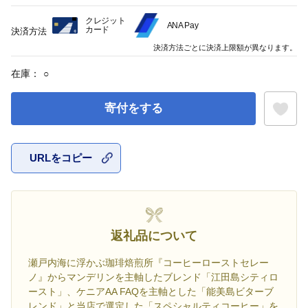
クレジット
ANA Pay
カード
決済方法
決済方法ごとに決済上限額が異なります。
在庫：
○
寄付をする
URLをコピー
お気に入
返礼品について
瀬戸内海に浮かぶ珈琲焙煎所『コーヒーローストセレー
ノ』からマンデリンを主軸したブレンド「江田島シティロ
ースト」、ケニアAA FAQを主軸とした「能美島ビターブ
レンド」と当店で選定した「スペシャルティコーヒー」を