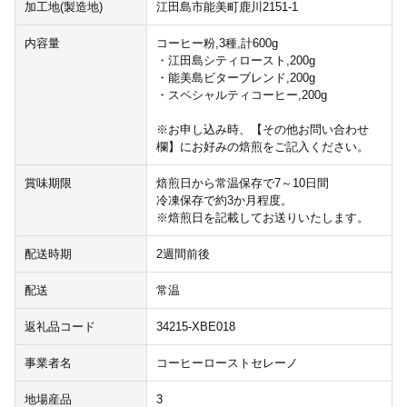
加工地(製造地)
江田島市能美町鹿川2151-1
内容量
コーヒー粉,3種,計600g
・江田島シティロースト,200g
・能美島ビターブレンド,200g
・スペシャルティコーヒー,200g
※お申し込み時、【その他お問い合わせ
欄】にお好みの焙煎をご記入ください。
賞味期限
焙煎日から常温保存で7～10日間
冷凍保存で約3か月程度。
※焙煎日を記載してお送りいたします。
配送時期
2週間前後
配送
常温
返礼品コード
34215-XBE018
事業者名
コーヒーローストセレーノ
地場産品
3