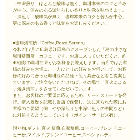
・中深煎り…ほとんど酸味は無く、珈琲本来のコクと苦み
が中心。深みのある珈琲らしい香りと味覚を味わえます。
・深煎り…酸味気が無く、珈琲本来のコクと苦みが中心。
更に深みのある香りと味覚をお楽しみください。
■珈琲焙煎所『Coffee,Roast,Sereno』
令和2年7月に広島県江田島市にオープンした「島の小さな
珈琲焙煎店・カフェ」です。お店に入っていただくと、約
40種類の珈琲生豆がお客様をお迎えします。当店ではお客
様の好みを大切に、一人ひとりの好みをお伺いして、お客
様の好みに合った珈琲豆の品種・煎り具合などをご提案し
ています。ご注文をいただければ、その場で「直火による
手焼き焙煎」をさせていただいています。
また、お客様のご要望に応えるため、サービスカードを発
行。購入履歴を記載し当店で保管し、次に来られた際にお
客様のご要望（例：やや深煎りと中深い煎りの中間など）
に対処するようにしています（ポイントサービス有）。
贈り物,ギフト,直火,焙煎,自家焙煎,コーヒー,ブレンド,コー
ヒー粉,マイルド,ブレンドコーヒー,スペシャルティ