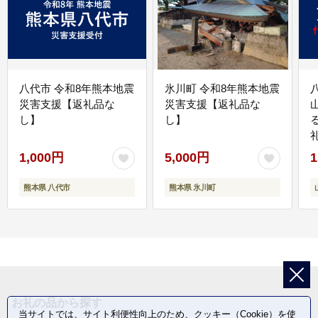
八代市 令和8年熊本地震
氷川町 令和8年熊本地震
災害支援【返礼品な
災害支援【返礼品な
し】
し】
1,000円
5,000円
1
熊本県 八代市
熊本県 氷川町
お礼の品から探す
当サイトでは、サイト利便性向上のため、クッキー（Cookie）を使