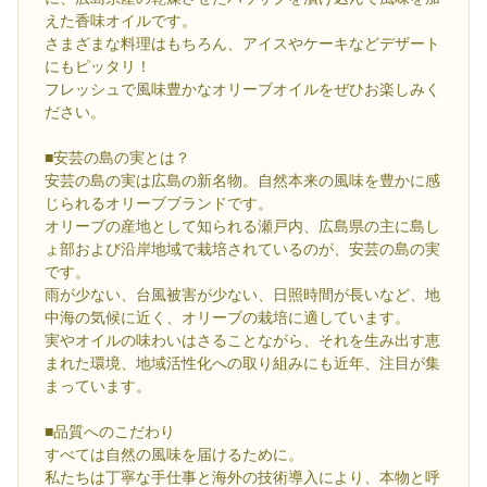
えた香味オイルです。
さまざまな料理はもちろん、アイスやケーキなどデザート
にもピッタリ！
フレッシュで風味豊かなオリーブオイルをぜひお楽しみく
ださい。
■安芸の島の実とは？
安芸の島の実は広島の新名物。自然本来の風味を豊かに感
じられるオリーブブランドです。
オリーブの産地として知られる瀬戸内、広島県の主に島し
ょ部および沿岸地域で栽培されているのが、安芸の島の実
です。
雨が少ない、台風被害が少ない、日照時間が長いなど、地
中海の気候に近く、オリーブの栽培に適しています。
実やオイルの味わいはさることながら、それを生み出す恵
まれた環境、地域活性化への取り組みにも近年、注目が集
まっています。
■品質へのこだわり
すべては自然の風味を届けるために。
私たちは丁寧な手仕事と海外の技術導入により、本物と呼