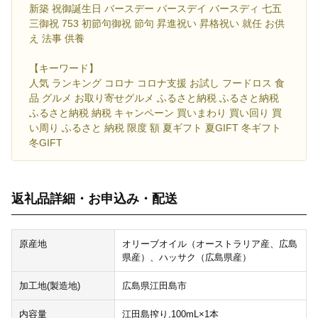
新築 祝御誕生日 バースデー バースデイ バースディ 七五
三御祝 753 初節句御祝 節句 昇進祝い 昇格祝い 就任 お供
え 法事 供養
【キーワード】
人気 ランキング コロナ コロナ支援 お試し フードロス 食
品 グルメ お取り寄せグルメ ふるさと納税 ふるさと納税
ふるさと納税 納税 キャンペーン 買いまわり 買い回り 買
い周り ふるさと 納税 限度 額 夏ギフト 夏GIFT 冬ギフト
冬GIFT
返礼品詳細・お申込み・配送
原産地
オリーブオイル（オーストラリア産、広島
県産）、ハッサク（広島県産）
加工地(製造地)
広島県江田島市
内容量
江田島搾り,100mL×1本