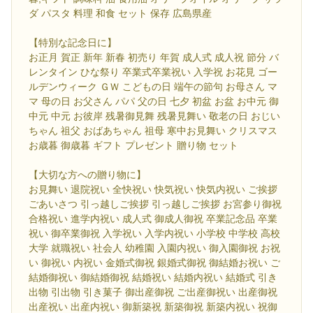
ダ パスタ 料理 和食 セット 保存 広島県産
【特別な記念日に】
お正月 賀正 新年 新春 初売り 年賀 成人式 成人祝 節分 バ
レンタイン ひな祭り 卒業式卒業祝い 入学祝 お花見 ゴー
ルデンウィーク ＧＷ こどもの日 端午の節句 お母さん マ
マ 母の日 お父さん パパ 父の日 七夕 初盆 お盆 お中元 御
中元 中元 お彼岸 残暑御見舞 残暑見舞い 敬老の日 おじい
ちゃん 祖父 おばあちゃん 祖母 寒中お見舞い クリスマス
お歳暮 御歳暮 ギフト プレゼント 贈り物 セット
【大切な方への贈り物に】
お見舞い 退院祝い 全快祝い 快気祝い 快気内祝い ご挨拶
ごあいさつ 引っ越しご挨拶 引っ越しご挨拶 お宮参り御祝
合格祝い 進学内祝い 成人式 御成人御祝 卒業記念品 卒業
祝い 御卒業御祝 入学祝い 入学内祝い 小学校 中学校 高校
大学 就職祝い 社会人 幼稚園 入園内祝い 御入園御祝 お祝
い 御祝い 内祝い 金婚式御祝 銀婚式御祝 御結婚お祝い ご
結婚御祝い 御結婚御祝 結婚祝い 結婚内祝い 結婚式 引き
出物 引出物 引き菓子 御出産御祝 ご出産御祝い 出産御祝
出産祝い 出産内祝い 御新築祝 新築御祝 新築内祝い 祝御