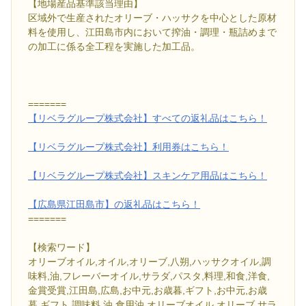
【地場産品基準該当理由】
区域外で生産されたオリーブ・ハッサクを中心とした原材
料を使用し、江田島市内において搾油・調理・瓶詰めまで
の加工に係る全工程を実施した加工品。
=======
【リベラグループ株式会社】すべての返礼品はこちら！
【リベラグループ株式会社】利用券はこちら！
【リベラグループ株式会社】スキンケア用品はこちら！
【広島県江田島市】の返礼品はこちら！
=======
【検索ワード】
オリーブオイル,オイル,オリーブ,八朔,ハッサクオイル,調
味料,油,フレーバーオイル,サラダ,パスタ,料理,和食,洋食,
金賞受賞,江田島,広島,お中元,お歳暮,ギフト,お中元,お歳
暮,ギフト 調味料 油 食用油 オリーブオイル オリーブ サラ