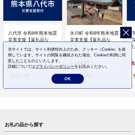
八代市 令和8年熊本地震
氷川町 令和8年熊本地震
災害支援【返礼品な
災害支援【返礼品な
し】
し】
し
当サイトでは、サイト利便性向上のため、クッキー（Cookie）を使
用しています。サイトの閲覧を継続された場合、Cookieの利用に同
意したことものといたします。
1,000円
5,000円
5
詳細については
プライバシーポリシー
をお読みください。
熊本県 八代市
熊本県 氷川町
OK
お礼の品から探す