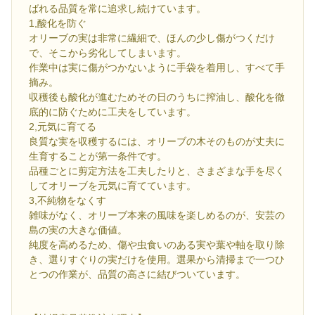
ばれる品質を常に追求し続けています。
1,酸化を防ぐ
オリーブの実は非常に繊細で、ほんの少し傷がつくだけ
で、そこから劣化してしまいます。
作業中は実に傷がつかないように手袋を着用し、すべて手
摘み。
収穫後も酸化が進むためその日のうちに搾油し、酸化を徹
底的に防ぐために工夫をしています。
2,元気に育てる
良質な実を収穫するには、オリーブの木そのものが丈夫に
生育することが第一条件です。
品種ごとに剪定方法を工夫したりと、さまざまな手を尽く
してオリーブを元気に育てています。
3,不純物をなくす
雑味がなく、オリーブ本来の風味を楽しめるのが、安芸の
島の実の大きな価値。
純度を高めるため、傷や虫食いのある実や葉や軸を取り除
き、選りすぐりの実だけを使用。選果から清掃まで一つひ
とつの作業が、品質の高さに結びついています。