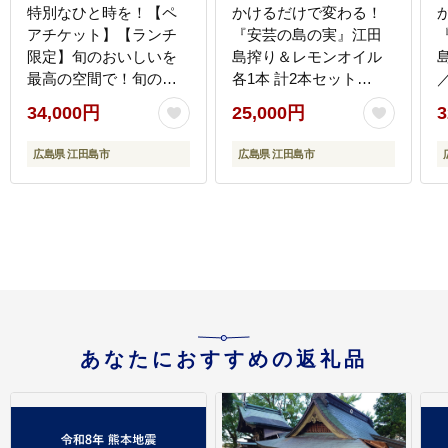
特別なひと時を！【ペ
かけるだけで変わる！
アチケット】【ランチ
『安芸の島の実』江田
限定】旬のおいしいを
島搾り＆レモンオイル
最高の空間で！旬の江
各1本 計2本セット
田島食材を集めてつく
【2025年11月下旬以降
34,000円
25,000円
3
るコース料理＜
順次発送】 オリーブオ
Bricolage17＞江田島市
イル 調味料 油 江田島
広島県 江田島市
広島県 江田島市
[XCC001] 旅行・体験
市/リベラグループ株式
会社[XAJ013] オリーブ
式
オイル
あなたにおすすめの返礼品