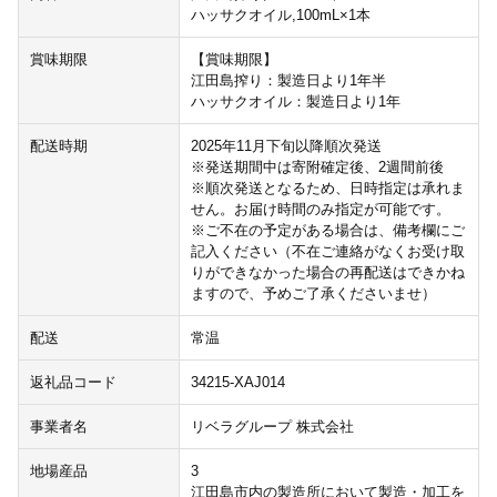
ハッサクオイル,100mL×1本
賞味期限
【賞味期限】
江田島搾り：製造日より1年半
ハッサクオイル：製造日より1年
配送時期
2025年11月下旬以降順次発送
※発送期間中は寄附確定後、2週間前後
※順次発送となるため、日時指定は承れま
せん。お届け時間のみ指定が可能です。
※ご不在の予定がある場合は、備考欄にご
記入ください（不在ご連絡がなくお受け取
りができなかった場合の再配送はできかね
ますので、予めご了承くださいませ）
配送
常温
返礼品コード
34215-XAJ014
事業者名
リベラグループ 株式会社
地場産品
3
江田島市内の製造所において製造・加工を