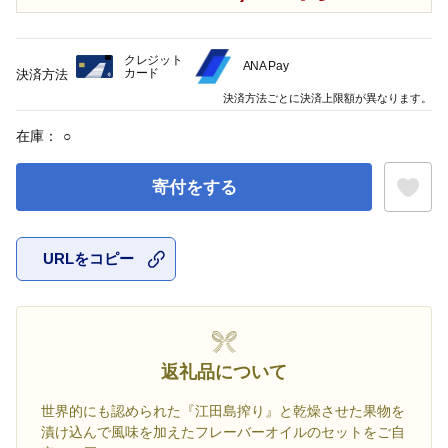
クレジット
ANA Pay
カード
決済方法
決済方法ごとに決済上限額が異なります。
在庫：
○
寄付をする
URLをコピー
お気に入
返礼品について
世界的にも認められた『江田島搾り』と乾燥させた果物を
漬け込んで風味を加えたフレーバーオイルのセットをご自