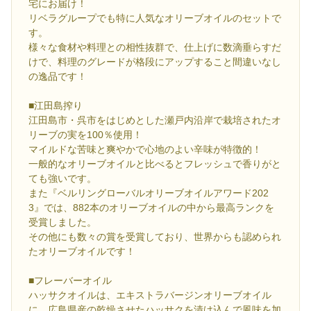
宅にお届け！
リベラグループでも特に人気なオリーブオイルのセットで
す。
様々な食材や料理との相性抜群で、仕上げに数滴垂らすだ
けで、料理のグレードが格段にアップすること間違いなし
の逸品です！
■江田島搾り
江田島市・呉市をはじめとした瀬戸内沿岸で栽培されたオ
リーブの実を100％使用！
マイルドな苦味と爽やかで心地のよい辛味が特徴的！
一般的なオリーブオイルと比べるとフレッシュで香りがと
ても強いです。
また『ベルリングローバルオリーブオイルアワード202
3』では、882本のオリーブオイルの中から最高ランクを
受賞しました。
その他にも数々の賞を受賞しており、世界からも認められ
たオリーブオイルです！
■フレーバーオイル
ハッサクオイルは、エキストラバージンオリーブオイル
に、広島県産の乾燥させたハッサクを漬け込んで風味を加