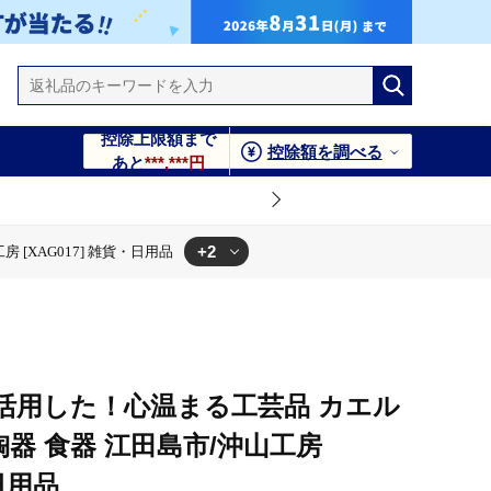
控除上限額まで
控除額を調べる
あと
***,***円
+2
[XAG017] 雑貨・日用品
 雑貨・日用品
山工房 [XAG017] 雑貨・日用品
活用した！心温まる工芸品 カエル
陶器 食器 江田島市/沖山工房
・日用品