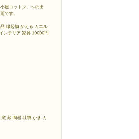
蠣小屋コットン」への出
話題です。
芸品 縁起物 かえる カエル
ンテリア 家具 10000円
窯 蔵 陶器 牡蠣 かき カ