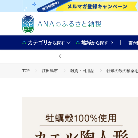
カテゴリ
地域
から探す
から探す
寄付
TOP
江田島市
雑貨・日用品
牡蠣の殻の釉薬を活
TOP
日用品・雑貨
牡蠣の殻の釉薬を活用した！心温まる
TOP
日用品・雑貨
インテリア雑貨
牡蠣の殻の