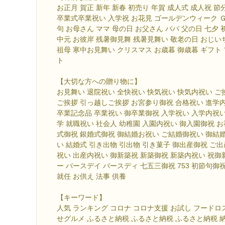
お正月 賀正 新年 新春 初売り 年賀 成人式 成人祝 
卒業式卒業祝い 入学祝 お花見 ゴールデンウィーク 
句 お母さん ママ 母の日 お父さん パパ 父の日 七夕 
中元 お彼岸 残暑御見舞 残暑見舞い 敬老の日 おじい
祖母 寒中お見舞い クリスマス お歳暮 御歳暮 ギフト
ト
【大切な方への贈り物に】
お見舞い 退院祝い 全快祝い 快気祝い 快気内祝い ご
ご挨拶 引っ越しご挨拶 お宮参り御祝 合格祝い 進学
卒業記念品 卒業祝い 御卒業御祝 入学祝い 入学内祝い
学 就職祝い 社会人 幼稚園 入園内祝い 御入園御祝 お
式御祝 銀婚式御祝 御結婚お祝い ご結婚御祝い 御結
い 結婚式 引き出物 引出物 引き菓子 御出産御祝 ご
祝い 出産内祝い 御新築祝 新築御祝 新築内祝い 祝御
ー バースデイ バースディ 七五三御祝 753 初節句御
就任 お供え 法事 供養
【キーワード】
人気 ランキング コロナ コロナ支援 お試し フードロ
せグルメ ふるさと納税 ふるさと納税 ふるさと納税 