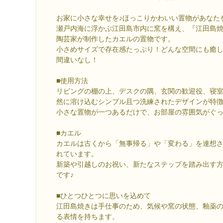
お家に小さな幸せを♪ほっこりかわいい置物があなた
瀬戸内海に浮かぶ江田島市内に窯を構え、『江田島
陶芸家が制作したカエルの置物です。
小さめサイズで存在感たっぷり！どんな空間にも癒
間違いなし！
■使用方法
リビングの棚の上、デスクの隅、玄関の歓迎役、寝
然に溶け込むシンプル且つ洗練されたデザインが特
小さな置物が一つあるだけで、お部屋の雰囲気がぐっ
■カエル
カエルは古くから「無事帰る」や「変わる」を連想
れています。
新築や引越しのお祝い、新たなステップを踏み出す
です♪
■ひとつひとつに思いを込めて
江田島焼きは手仕事のため、気候や窯の状態、釉薬
る表情を持ちます。