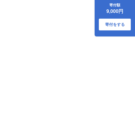
人形 置物 牡蠣 陶器
寄付額
食器 江田島市/沖山
9,000円
工房 [XAG017] 雑
貨・日用品
寄付をする