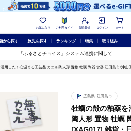
お気に入り
ご利用ガイド
新規登録
ログイン
カート
額から探す
旅先を探す
ランキング
特集
取り組み
「ふるさとチョイス」システム連携に関して
用した！心温まる工芸品 カエル陶人形 置物 牡蠣 陶器 食器 江田島市/沖山工房 
工芸品 カエル陶人形 置物 牡蠣 陶器 食器 江田島市/沖山工房 [XAG017]
釉薬を活用した！心温まる工芸品 カエル陶人形 置物 牡蠣 陶器 食器 江田島市/沖
広島県
江田島市
牡蠣の殻の釉薬を
陶人形 置物 牡蠣 
[XAG017] 雑貨