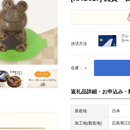
クレ
カー
決済方法
在庫：
○
返礼品詳細・お申込み・
原産地
日本
加工地(製造地)
広島県江