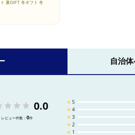
 夏GIFT 冬ギフト 冬
ー
自治体
★
5
0.0
★
4
★
3
0
レビュー件数：
件
★
2
★
1