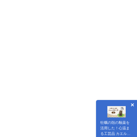
牡蠣の殻の釉薬を
活用した！心温ま
る工芸品 カエル陶