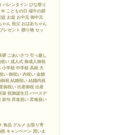
節分 バレンタイン ひな祭り
ＧＷ こどもの日 端午の節
初盆 お盆 お中元 御中元
ちゃん 祖父 おばあちゃん
 プレゼント 贈り物 セッ
挨拶 ごあいさつ 引っ越し
内祝い 成人式 御成人御祝
 小学校 中学校 高校 大
祝い 御祝い 内祝い 金婚
婚御祝 結婚祝い 結婚内祝
出産御祝い 出産御祝 出産
新築 祝御誕生日 バースデ
祝 節句 昇進祝い 昇格祝い
ス 食品 グルメ お取り寄
納税 キャンペーン 買いま