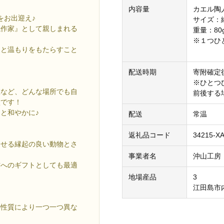
内容量
カエル陶人
をお出迎え♪
サイズ：縦
焼作家』として親しまれる
重量：80
※１つひ
しと温もりをもたらすこと
配送時期
寄附確定
※ひとつ
室など、どんな場所でも自
前後する
徴です！
と和やかに♪
配送
常温
返礼品コード
34215-X
させる縁起の良い動物とさ
事業者名
沖山工房
方へのギフトとしても最適
地場産品
3
江田島市
の性質により一つ一つ異な