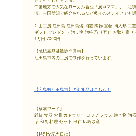
ちょっとした人気者。
中国地方で人気なローカル番組「満点ママ」、「牡
演、中国新聞で紹介されるなど数々のメディアでも
沖山工房 江田島 江田島焼 陶芸 陶器 置物 陶人形 工
ギフト プレゼント 贈り物 贈答 取り寄せ お取り寄せ イ
1万円 7000円
【地場産品基準該当理由】
江田島市内の工房で制作を行っています。
=======
【広島県江田島市】の返礼品はこちら！
=======
【検索ワード】
雑貨 食器 お皿 カトラリー コップ グラス 焼き物 陶器 
キ 和食 料理 セット 保存 広島県産
【特別な記念日に】