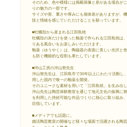
そのため、色や模様には掲載画像と差がある場合が
りの魅力の一部です。
サイズや形、重さや厚みにも個体差がありますが、
技と情緒を感じていただけることを願っています。
■牡蠣殻から産まれる江田島焼
牡蠣殻の灰だけを使った釉薬で作られる江田島焼は
りある風合いをお楽しみいただけます。
釉薬（ゆうやく）は、陶磁器の表面に美しい光沢と
も防ぐ機能的な役割も果たしています。
■沖山工房の沖山努先生
沖山努先生は、江田島市で30年以上にわたり活動し、
用した国内で唯一の釉薬を開発。
そのユニークな素材を用いて「江田島焼」を生み出
沖山先生は陶芸体験教室を通じて地元文化の振興に
を利用した持続可能な作品づくりに熱心に取り組み
目指しています。
■メディアでも話題に。
婚活陶芸教室の開催など様々な場面で活躍される陶芸