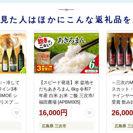
を見た人はほかにこんな返礼品を
ぶ～冷して
【スピード発送】米 盆地そ
～三次のM
ワイン3本
だちあきろまん 6kg 令和7
スカット・
OMOE シ
年産 白米 お米 ご飯 三次市/
ァインヤー
リスプ デ
福田農場 [APBM005]
受賞 飲み
み比べ ワ
ト ギフト
16,000円
26,00
 三次市/
ワイナリー [
リー
広島県 三次市
広島県 三