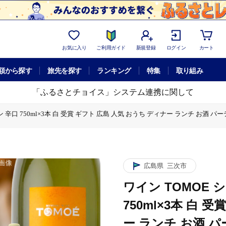
お気に入り
ご利用ガイド
新規登録
ログイン
カート
額から探す
旅先を探す
ランキング
特集
取り組み
「ふるさとチョイス」システム連携に関して
辛口 750ml×3本 白 受賞 ギフト 広島 人気 おうち ディナー ランチ お酒 パーテ
白 受賞 ギフト 広島 人気 おうち ディナー ランチ お酒 パーティー わいん 三次市 /
広島県
三次市
ワイン TOMOE 
750ml×3本 白 
ー ランチ お酒 パ