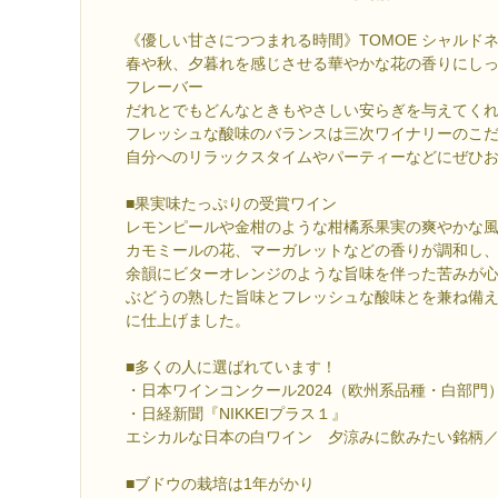
《優しい甘さにつつまれる時間》TOMOE シャルド
春や秋、夕暮れを感じさせる華やかな花の香りにし
フレーバー
だれとでもどんなときもやさしい安らぎを与えてく
フレッシュな酸味のバランスは三次ワイナリーのこ
自分へのリラックスタイムやパーティーなどにぜひ
■果実味たっぷりの受賞ワイン
レモンピールや金柑のような柑橘系果実の爽やかな
カモミールの花、マーガレットなどの香りが調和し
余韻にビターオレンジのような旨味を伴った苦みが
ぶどうの熟した旨味とフレッシュな酸味とを兼ね備
に仕上げました。
■多くの人に選ばれています！
・日本ワインコンクール2024（欧州系品種・白部門
・日経新聞『NIKKEIプラス１』
エシカルな日本の白ワイン 夕涼みに飲みたい銘柄
■ブドウの栽培は1年がかり