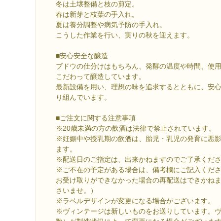
冬は土壌整備と枝の剪定。
春は新芽と枝葉の手入れ。
夏は養分調整や病気予防の手入れ。
こうした作業を行い、実りの秋を迎えます。
■安心安全な醸造
ブドウの仕分けはもちろん、発酵の温度や時間、使
こだわって醸造しています。
最新設備を用い、理想の味を追求するとともに、安
り組んでいます。
■ご注文に関する注意事項
※20歳未満の方の飲酒は法律で禁止されています。
※妊娠中や授乳期の飲酒は、胎児・乳児の発育に悪
ます。
※配送日のご指定は、出来かねますのでご了承くだ
※ご不在の予定がある場合は、備考欄にご記入くだ
お受け取りができなかった場合の再配送はできかね
さいませ。）
※ラベルデザインが変更になる場合がございます。
※ヴィンテージは新しいものをお送りしています。