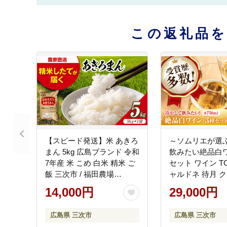
この返礼品
【スピード発送】米 あきろ
～ソムリエが選
まん 5kg 広島ブランド 令和
飲みたい絶品白
7年産 米 こめ 白米 精米 ご
セット ワイン T
飯 三次市 / 福田農場
ャルドネ 待月 ク
[APBM019]
ラウェア 受賞 飲
14,000円
29,000円
インセット ギフト
広島三次ワイナ
広島県 三次市
広島県 三次市
[APAZ032]