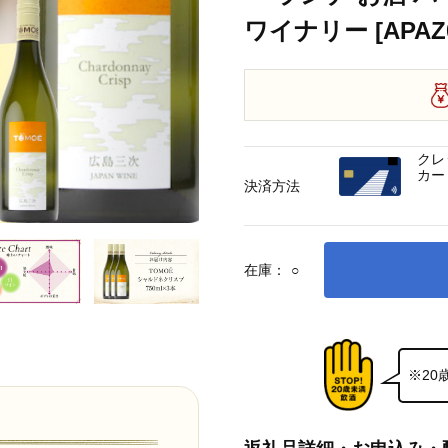
ワイナリー [APAZ0
クレ
カー
決済方法
在庫：
○
※2