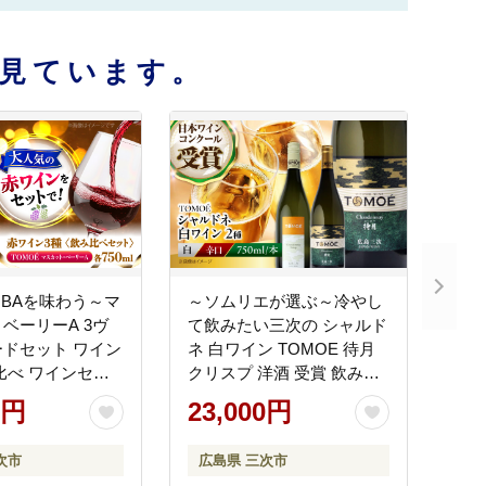
見ています。
BAを味わう～マ
～ソムリエが選ぶ～冷やし
ベーリーA 3ヴ
て飲みたい三次の シャルド
ドセット ワイン
ネ 白ワイン TOMOE 待月
比べ ワインセッ
クリスプ 洋酒 受賞 飲み比
 三次市/広島三次
べ 国産 ギフト 贈答 プレゼ
0円
23,000円
APAZ031]
ント ぶどう 葡萄 広島県産
三次市/広島三次ワイナリー
次市
広島県 三次市
[APAZ025]