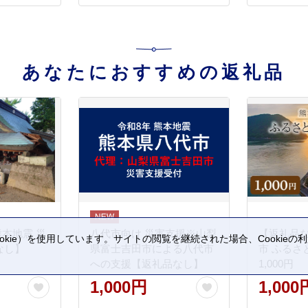
あなたにおすすめの返礼品
熊本地震 災
八代市向け 災害支援※山梨
【返礼品
kie）を使用しています。サイトの閲覧を継続された場合、Cookie
なし】
県富士吉田市による八代市
市 ふるさ
。
への支援【返礼品なし】
1,000円
1,000円
1,000