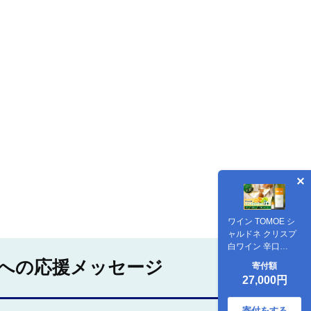
ワイン TOMOE シ
ャルドネ クリスプ
白ワイン 辛口
750ml×3本 白 受賞
への応援メッセージ
寄付額
ギフト 広島 人気 お
27,000円
うち ディナー ラン
チ お酒 パーティー
わいん 三次市 / 広
寄付をする