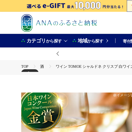
カテゴリ
地域
から探す
から探す
寄付
TOP
酒
ワイン TOMOE シャルドネ クリスプ 白ワイン 
+1
TOP
酒
ワイン
ワイン TOMOE シャルドネ クリスプ 白ワイン 辛口 750ml×3本 