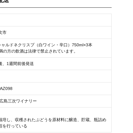
配送
次市
シャルドネクリスプ（白ワイン・辛口）750ml×3本
未満の方の飲酒は法律で禁止されています。
後、1週間前後発送
PAZ098
 広島三次ワイナリー
栽培し、収穫されたぶどうを原材料に醸造、貯蔵、瓶詰め
程を行っている