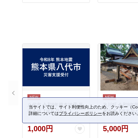
八代市 令和8年熊本地震 災
氷川町 令和8年
当サイトでは、サイト利便性向上のため、クッキー（Coo
害支援【返礼品なし】
害支援【返礼品
詳細については
プライバシーポリシー
をお読みください
1,000円
5,000円