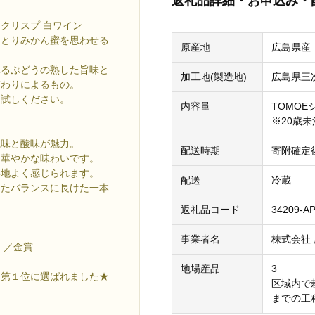
返礼品詳細・お申込み・
ネクリスプ 白ワイン
っとりみかん蜜を思わせる
原産地
広島県産
れるぶどうの熟した旨味と
加工地(製造地)
広島県三
だわりによるもの。
お試しください。
内容量
TOMOE
※20歳
風味と酸味が魅力。
配送時期
寄附確定
、華やかな味わいです。
心地よく感じられます。
配送
冷蔵
えたバランスに長けた一本
返礼品コード
34209-A
事業者名
株式会社
）／金賞
地場産品
3
／第１位に選ばれました★
区域内で
までの工