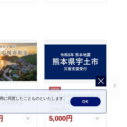
なし】熊本県宇城
宇土市 令和8年熊本地震 災
の利用に同意したことものといたします。
OK
と応援寄附金
害支援【返礼品なし】
_U00-0001
円
5,000円