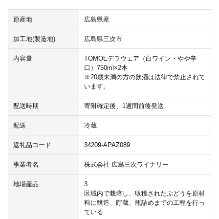
原産地
広島県産
加工地(製造地)
広島県三次市
内容量
TOMOEデラウェア（白ワイン・やや辛
口）750ml×2本
※20歳未満の方の飲酒は法律で禁止されて
います。
配送時期
寄附確定後、1週間前後発送
配送
冷蔵
返礼品コード
34209-APAZ089
事業者名
株式会社 広島三次ワイナリー
地場産品
3
区域内で栽培し、収穫されたぶどうを原材
料に醸造、貯蔵、瓶詰めまでの工程を行っ
ている