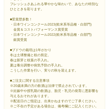
フレッシュさあふれる華やかな味わいで、あなたの特別な
ひとときを彩ります。
■受賞歴多数！
・日本ワインコンクール2023(欧米系等品種・白部門)
金賞＆コストパフォーマンス賞受賞
・日本ワインコンクール2022(欧米系等品種・白部門)
銀賞受賞
■ブドウの栽培は1年がかり
冬は土壌整備と枝の剪定。
春は新芽と枝葉の手入れ。
夏は養分調整や病気予防の手入れ。
こうした作業を行い、実りの秋を迎えます。
■ご注文に関する注意事項
※20歳未満の方の飲酒は法律で禁止されています。
※妊娠中や授乳期の飲酒は、胎児・乳児の発育に悪影響を
与えるおそれがあります。
※配送日のご指定は、出来かねますのでご了承ください。
※ご不在の予定がある場合は、備考欄にご記入ください。