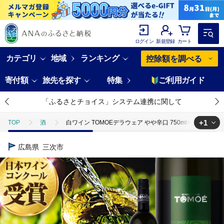
ログイン
新規登録
カート
カテゴリ
地域
ランキング
控除額を調べる
寄付額
旅先を探す
特集
ご利用ガイド
「ふるさとチョイス」システム連携に関して
+1
TOP
酒
白ワイン TOMOEデラウェア やや辛口 750ml×2本 ワイン 
TOP
酒
ワイン
白ワイン TOMOEデラウェア やや辛口 750ml
広島県
三次市