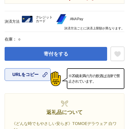
クレジット
ANA Pay
カード
決済方法
決済方法ごとに決済上限額が異なります。
在庫：
○
寄付をする
URLをコピー
※20歳未満の方の飲酒は法律で禁
お気に入
止されています。
返礼品について
《どんな時でもやさしい安らぎ》TOMOEデラウェア 白ワ