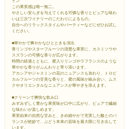
イン
この果実感は唯一無二。
やさしい安らぎを与えてくれる可憐な香りとピュアな味わ
いは三次ワイナリーのこだわりによるもの。
自分へのリラックスタイムやパーティーなどにぜひお試し
ください。
■華やかで爽やかなひとときを演出
青リンゴやスターフルーツの清楚な果実に、カスミソウや
スズランの可憐な香りが広がります。
時間の経過とともに、蜜入りリンゴやラフランスのような
華やかな香りがふんわりと寄り添います。
アカシアやジャスミンの花のニュアンスも加わり、トロピ
カルフルーツの甘美な香りと、蜜の風味が絡み合い、ムス
クやオリエンタルなニュアンスが華やぎを添えます。
■クリーンで爽快な飲み口
みずみずしく豊かな果実味が口中に広がり、ピュアで繊細
な味わいが楽しめます。
果実由来の自然な甘みと、きめ細やかで充実した酸とのバ
ランスが絶妙で、ぶどう本来の旨味を最大限に引き出して
います。