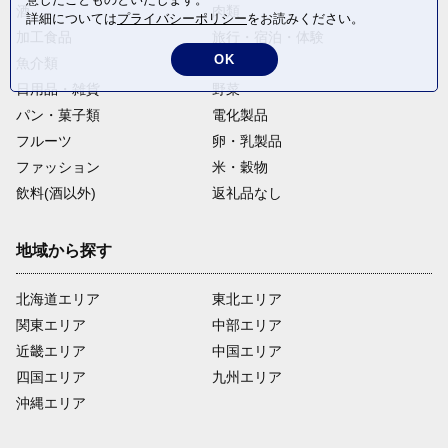
酒
肉類
詳細については
プライバシーポリシー
をお読みください。
加工食品
旅行・宿泊・体験
OK
魚介類
麺類
日用品・雑貨
野菜
パン・菓子類
電化製品
フルーツ
卵・乳製品
ファッション
米・穀物
飲料(酒以外)
返礼品なし
地域から探す
北海道エリア
東北エリア
関東エリア
中部エリア
近畿エリア
中国エリア
四国エリア
九州エリア
沖縄エリア