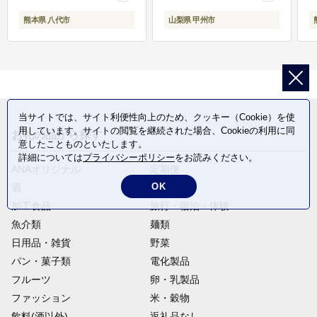
熊本県 八代市
山梨県 甲州市
当サイトでは、サイト利便性向上のため、クッキー（Cookie）を使
用しています。サイトの閲覧を継続された場合、Cookieの利用に同
お礼の品から探す
意したことものといたします。
詳細については
プライバシーポリシー
をお読みください。
ANAオリジナル
定期便
OK
酒
肉類
加工食品
旅行・宿泊・体験
魚介類
麺類
日用品・雑貨
野菜
パン・菓子類
電化製品
フルーツ
卵・乳製品
ファッション
米・穀物
飲料(酒以外)
返礼品なし