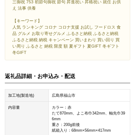
三御祝 753 初節句御祝 節句 昇進祝い 昇格祝い 就任 お供
え 法事 供養
【キーワード】
人気 ランキング コロナ コロナ支援 お試し フードロス 食
品 グルメ お取り寄せグルメ ふるさと納税 ふるさと納税
ふるさと納税 納税 キャンペーン 買いまわり 買い回り 買
い周り ふるさと 納税 限度 額 夏ギフト 夏GIFT 冬ギフト
冬GIFT
返礼品詳細・お申込み・配送
加工地(製造地)
広島県福山市
内容量
カラー：赤
たて870mm、よこ布巾342mm、軸先巾39
6mm
重さ：200g前後
紙箱入り：68mm×56mm×417mm