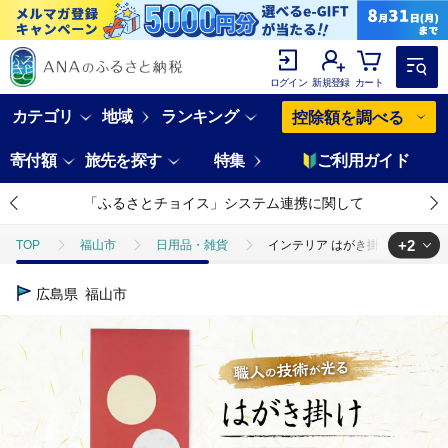
ログイン
新規登録
カート
カテゴリ
地域
ランキング
控除額を調べる
寄付額
旅先を探す
特集
ご利用ガイド
「ふるさとチョイス」システム連携に関して
+2
TOP
福山市
日用品・雑貨
インテリア はがき掛け（赤） 広島県
TOP
日用品・雑貨
インテリア はがき掛け（赤） 広島県福山市/東洋額
広島県
福山市
TOP
日用品・雑貨
インテリア雑貨
インテリア はがき掛け（赤