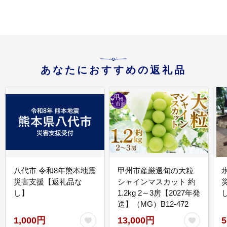
あなたにおすすめの返礼品
八代市 令和8年熊本地震
甲州市産厳選旬の大粒
災害支援【返礼品な
シャインマスカット 約
し】
1.2kg 2～3房【2027年発
送】（MG）B12-472
1,000円
13,000円
5