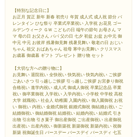
【特別な記念日に】
お正月 賀正 新年 新春 初売り 年賀 成人式 成人祝 節分 バ
レンタイン ひな祭り 卒業式卒業祝い 入学祝 お花見 ゴー
ルデンウィーク ＧＷ こどもの日 端午の節句 お母さん マ
マ 母の日 お父さん パパ 父の日 七夕 初盆 お盆 お中元 御
中元 中元 お彼岸 残暑御見舞 残暑見舞い 敬老の日 おじい
ちゃん 祖父 おばあちゃん 祖母 寒中お見舞い クリスマス
お歳暮 御歳暮 ギフト プレゼント 贈り物 セット
【大切な方への贈り物に】
お見舞い 退院祝い 全快祝い 快気祝い 快気内祝い ご挨拶
ごあいさつ 引っ越しご挨拶 引っ越しご挨拶 お宮参り御祝
合格祝い 進学内祝い 成人式 御成人御祝 卒業記念品 卒業
祝い 御卒業御祝 入学祝い 入学内祝い 小学校 中学校 高校
大学 就職祝い 社会人 幼稚園 入園内祝い 御入園御祝 お祝
い 御祝い 内祝い 金婚式御祝 銀婚式御祝 御結婚お祝い ご
結婚御祝い 御結婚御祝 結婚祝い 結婚内祝い 結婚式 引き
出物 引出物 引き菓子 御出産御祝 ご出産御祝い 出産御祝
出産祝い 出産内祝い 御新築祝 新築御祝 新築内祝い 祝御
新築 祝御誕生日 バースデー バースデイ バースディ 七五