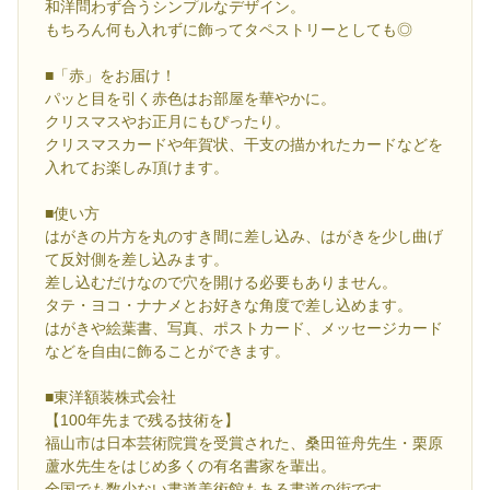
和洋問わず合うシンプルなデザイン。
もちろん何も入れずに飾ってタペストリーとしても◎
■「赤」をお届け！
パッと目を引く赤色はお部屋を華やかに。
クリスマスやお正月にもぴったり。
クリスマスカードや年賀状、干支の描かれたカードなどを
入れてお楽しみ頂けます。
■使い方
はがきの片方を丸のすき間に差し込み、はがきを少し曲げ
て反対側を差し込みます。
差し込むだけなので穴を開ける必要もありません。
タテ・ヨコ・ナナメとお好きな角度で差し込めます。
はがきや絵葉書、写真、ポストカード、メッセージカード
などを自由に飾ることができます。
■東洋額装株式会社
【100年先まで残る技術を】
福山市は日本芸術院賞を受賞された、桑田笹舟先生・栗原
蘆水先生をはじめ多くの有名書家を輩出。
全国でも数少ない書道美術館もある書道の街です。