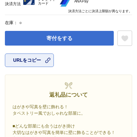
ANA Pay
カード
決済方法
決済方法ごとに決済上限額が異なります。
在庫：
○
寄付をする
URLをコピー
お気に入
返礼品について
はがきや写真を壁に飾れる！
タペストリー風でおしゃれな部屋に。
■どんな部屋にも合うはがき掛け
大切なはがきや写真を簡単に壁に飾ることができる！