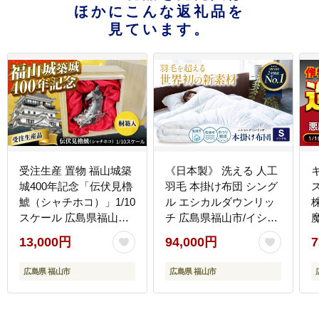
ほかにこんな返礼品を
見ています。
受注生産 置物 福山城築
《日本製》 洗える 人工
城400年記念「伝伏見櫓
羽毛 本掛け布団 シング
鯱（シャチホコ）」1/10
ル エシカルダウンリッ
スケール 広島県福山市/
チ 広島県福山市/イシケ
株式会社キャステム イ
ン株式会社 羽毛 ふとん
13,000円
94,000円
7
ンテリア 縁起物 歴史 城
軽い 日本製 秋 冬 寝具
ッ
ペーパーウエイト 文鎮
アレルギー対策 サステ
広島県 福山市
広島県 福山市
日用品・雑貨[BACE001]
ナブル [BAAK108]