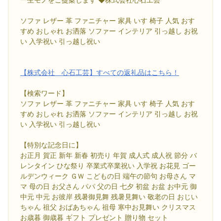
ソファ レザー 革 ファニチャー 家具 いす 椅子 人気 おす
すめ おしゃれ お洒落 ソファー インテリア 引っ越し お祝
い 入学祝い 引っ越し祝い
【株式会社 心石工芸】すべての返礼品はこちら！
【検索ワード】
ソファ レザー 革 ファニチャー 家具 いす 椅子 人気 おす
すめ おしゃれ お洒落 ソファー インテリア 引っ越し お祝
い 入学祝い 引っ越し祝い
【特別な記念日に】
お正月 賀正 新年 新春 初売り 年賀 成人式 成人祝 節分 バ
レンタイン ひな祭り 卒業式卒業祝い 入学祝 お花見 ゴー
ルデンウィーク ＧＷ こどもの日 端午の節句 お母さん マ
マ 母の日 お父さん パパ 父の日 七夕 初盆 お盆 お中元 御
中元 中元 お彼岸 残暑御見舞 残暑見舞い 敬老の日 おじい
ちゃん 祖父 おばあちゃん 祖母 寒中お見舞い クリスマス
お歳暮 御歳暮 ギフト プレゼント 贈り物 セット