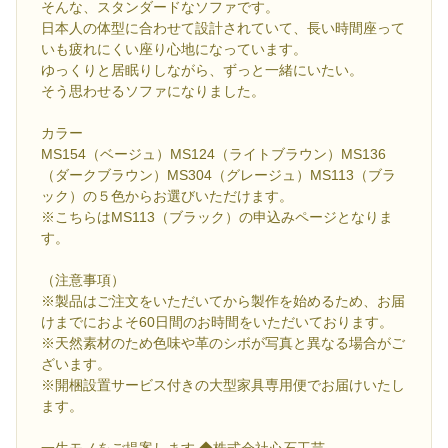
そんな、スタンダードなソファです。
日本人の体型に合わせて設計されていて、長い時間座って
いも疲れにくい座り心地になっています。
ゆっくりと居眠りしながら、ずっと一緒にいたい。
そう思わせるソファになりました。
カラー
MS154（ベージュ）MS124（ライトブラウン）MS136
（ダークブラウン）MS304（グレージュ）MS113（ブラ
ック）の５色からお選びいただけます。
※こちらはMS113（ブラック）の申込みページとなりま
す。
（注意事項）
※製品はご注文をいただいてから製作を始めるため、お届
けまでにおよそ60日間のお時間をいただいております。
※天然素材のため色味や革のシボが写真と異なる場合がご
ざいます。
※開梱設置サービス付きの大型家具専用便でお届けいたし
ます。
一生モノをご提案します ◆株式会社心石工芸