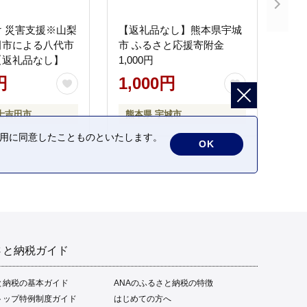
 災害支援※山梨
【返礼品なし】熊本県宇城
田市による八代市
市 ふるさと応援寄附金
【返礼品なし】
1,000円
円
1,000円
士吉田市
熊本県 宇城市
の利用に同意したことものといたします。
OK
さと納税ガイド
と納税の基本ガイド
ANAのふるさと納税の特徴
トップ特例制度ガイド
はじめての方へ