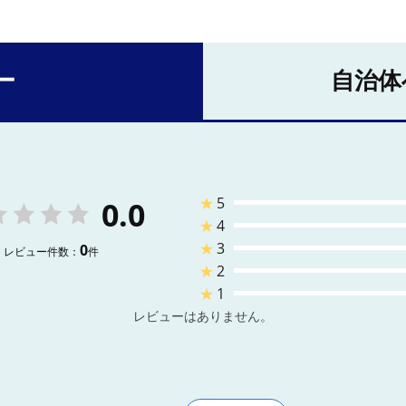
ー
自治体
★
5
0.0
★
4
★
3
0
レビュー件数：
件
★
2
★
1
レビューはありません。