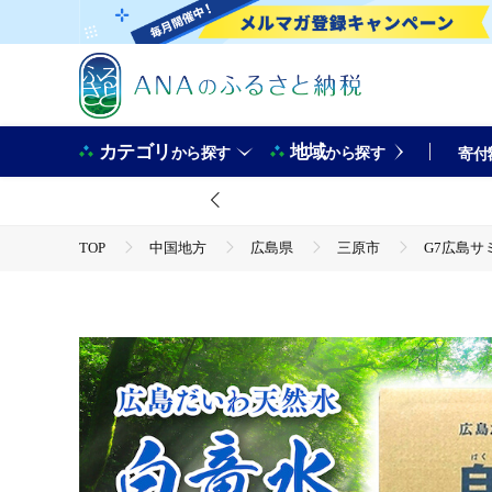
カテゴリ
地域
から探す
から探す
寄付
TOP
中国地方
広島県
三原市
G7広島サミ
TOP
飲料（酒以外）
水
G7広島サミット2023