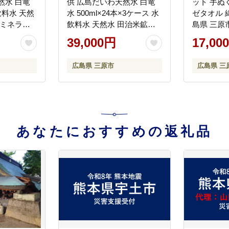
然水 白竜
供 広島だいわ天然水 白竜
ット 手ぬ
 飲料水 天然
水 500ml×24本×3ケース 水
ゼタオル 
 ミネラル
飲料水 天然水 田治米鉱泉
島県 三原市 
 備蓄 災
所 ミネラル 軟水 ペットボ
39,000円
17,00
 035007
トル 備蓄 災害用 防災 家庭
備蓄 035005
広島県 三原市
広島県 三
あなたにおすすめの返礼品