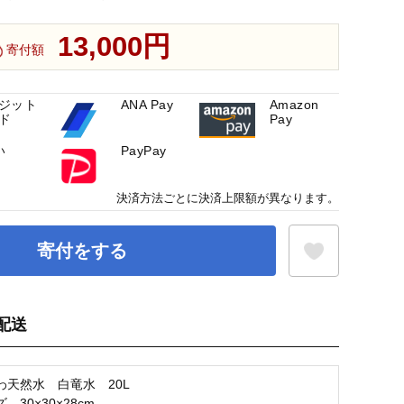
13,000円
寄付額
ジット
ANA Pay
Amazon
ド
Pay
い
PayPay
決済方法ごとに決済上限額が異なります。
寄付をする
配送
お気に入り登録
わ天然水 白竜水 20L
 30×30×28cm