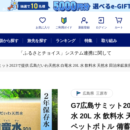
お気に入り
ご利用ガイド
新規登録
ログイン
カート
額から探す
旅先を探す
ランキング
特集
取り組み
「ふるさとチョイス」システム連携に関して
ット2023で提供 広島だいわ天然水 白竜水 20L 水 飲料水 天然水 田治米鉱泉所
で提供 広島だいわ天然水 白竜水 20L 水 飲料水 天然水 田治米鉱泉所 ミネラル 軟
広島県
三原市
G7広島サミット2
水 20L 水 飲料
ペットボトル 備蓄 