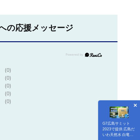
への応援メッセージ
(0)
(0)
(0)
(0)
(0)
G7広島サミット
2023で提供 広島だ
いわ天然水 白竜水