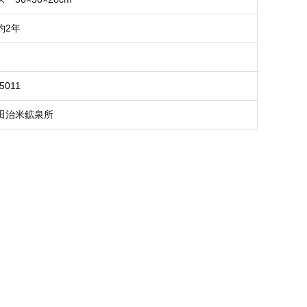
約2年
5011
田治米鉱泉所