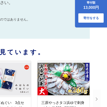
20L 水 飲料水 天然
ださい。
寄付額
水 田治米鉱泉所 ミ
13,000円
ネラル 軟水 ペット
ボトル 備蓄 災害用
防災 家庭備蓄
寄付をする
のではありません。
035011
見ています。
てぬぐい 3点セ
三原やっさタコ浜ゆで刺身