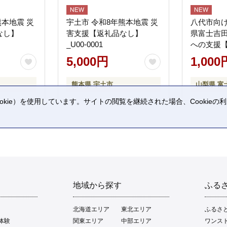
熊本地震 災
宇土市 令和8年熊本地震 災
八代市向け
なし】
害支援【返礼品なし】
県富士吉
_U00-0001
への支援
5,000円
1,000
熊本県 宇土市
山梨県 富
kie）を使用しています。サイトの閲覧を継続された場合、Cookie
。
地域から探す
ふる
北海道エリア
東北エリア
ふるさ
体験
関東エリア
中部エリア
ワンス