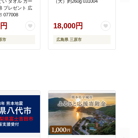
ぐい タオル ガー
（大）約260g 031004
綿 プレゼント 広
077008
0円
18,000円
原市
広島県 三原市