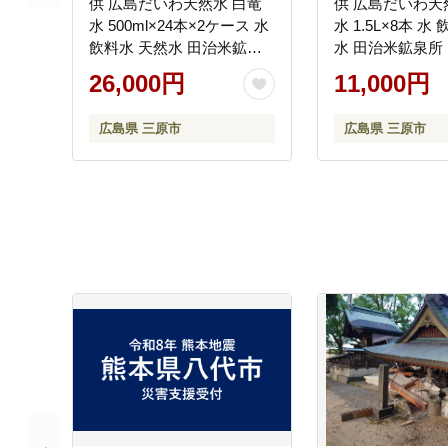
供 広島だいわ天然水 白竜
供 広島だいわ天
水 500ml×24本×2ケース 水
水 1.5L×8本 水
飲料水 天然水 田治米鉱泉
水 田治米鉱泉所
所 ミネラル 軟水 ペットボ
軟水 ペットボトル
26,000円
11,000円
トル 備蓄 災害用 防災 家庭
害用 防災 家庭備蓄
備蓄 035006
広島県 三原市
広島県 三原市