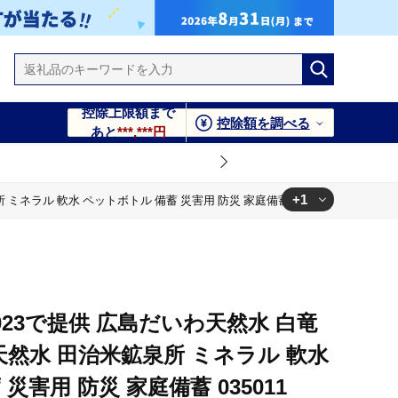
控除上限額まで
控除額を調べる
あと
***,***円
+1
 ミネラル 軟水 ペットボトル 備蓄 災害用 防災 家庭備蓄 035011
水 ペットボトル 備蓄 災害用 防災 家庭備蓄 035011
023で提供 広島だいわ天然水 白竜
水 天然水 田治米鉱泉所 ミネラル 軟水
災害用 防災 家庭備蓄 035011