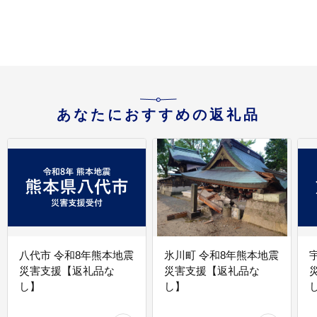
あなたにおすすめの返礼品
八代市 令和8年熊本地震
氷川町 令和8年熊本地震
災害支援【返礼品な
災害支援【返礼品な
し】
し】
し