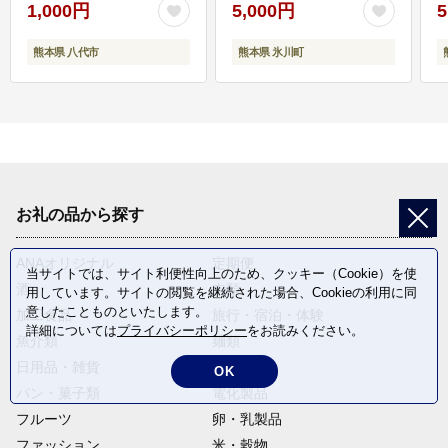
1,000円
5,000円
5
熊本県 八代市
熊本県 氷川町
お礼の品から探す
ANAオリジナル
定期便
当サイトでは、サイト利便性向上のため、クッキー（Cookie）を使
酒
肉類
用しています。サイトの閲覧を継続された場合、Cookieの利用に同
意したことものといたします。
加工食品
旅行・宿泊・体験
詳細については
プライバシーポリシー
をお読みください。
魚介類
麺類
日用品・雑貨
野菜
OK
パン・菓子類
電化製品
フルーツ
卵・乳製品
ファッション
米・穀物