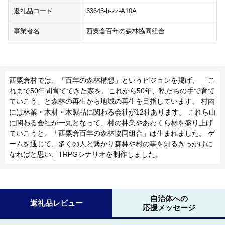
返礼品コード
33643-h-zz-A10A
事業者名
西粟倉百年の森林協同組合
西粟倉村では、「百年の森林構想」というビジョンを掲げ、 「こ
れまで50年間育ててきた森を、これから50年、私たちの手で育て
ていこう」と森林の再生から地域の再生を目指しています。 村内
には林業・木材・木製品に関わる会社が12社あります。 これら山
に関わる会社が一丸となって、村の林業やあわくら材を盛り上げ
ていこうと、「西粟倉百年の森林協同組合」は生まれました。 ゲ
ームを通じて、多くの人と繋がり森林や村の事を知るきっかけに
なればと思い、TRPGシナリオを制作しました。
自治体への
返礼品レビュー
応援メッセージ