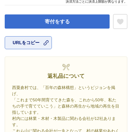
決済方法ごとに決済上限額が異なります。
寄付をする
URLをコピー
お気に入
返礼品について
西粟倉村では、「百年の森林構想」というビジョンを掲
げ、
「これまで50年間育ててきた森を、これから50年、私た
ちの手で育てていこう」と森林の再生から地域の再生を目
指しています。
村内には林業・木材・木製品に関わる会社が12社ありま
す。
これら山に関わる会社が一丸となって、村の林業やあわく