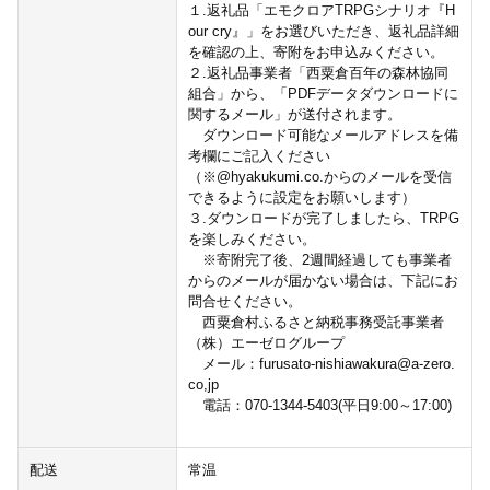
１.返礼品「エモクロアTRPGシナリオ『H
our cry』」をお選びいただき、返礼品詳細
を確認の上、寄附をお申込みください。
２.返礼品事業者「西粟倉百年の森林協同
組合」から、「PDFデータダウンロードに
関するメール」が送付されます。
ダウンロード可能なメールアドレスを備
考欄にご記入ください
（※@hyakukumi.co.からのメールを受信
できるように設定をお願いします）
３.ダウンロードが完了しましたら、TRPG
を楽しみください。
※寄附完了後、2週間経過しても事業者
からのメールが届かない場合は、下記にお
問合せください。
西粟倉村ふるさと納税事務受託事業者
（株）エーゼログループ
メール：furusato-nishiawakura@a-zero.
co,jp
電話：070-1344-5403(平日9:00～17:00)
配送
常温