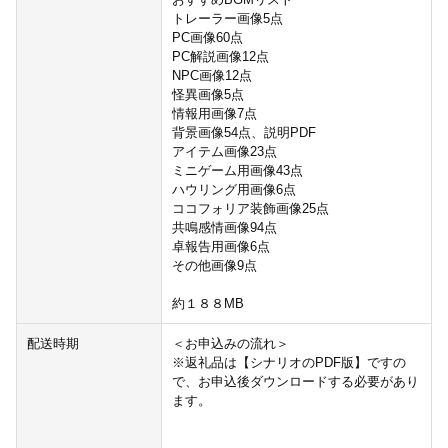
トレーラー画像5点
PC画像60点
PC解説画像12点
NPC画像12点
怪異画像5点
情報用画像7点
背景画像54点、説明PDF
アイテム画像23点
ミニゲーム用画像43点
ハウリング用画像6点
ココフォリア装飾画像25点
共鳴感情画像94点
卓報告用画像6点
その他画像9点
約１８８MB
配送時期
＜お申込みの流れ＞
※返礼品は【シナリオのPDF版】ですの
で、お申込後ダウンロードする必要があり
ます。