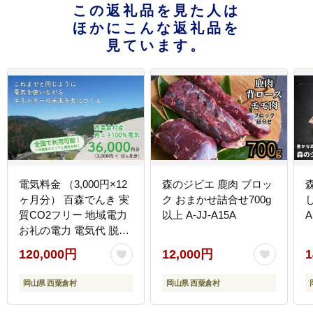
この返礼品を見た人は
ほかにこんな返礼品を
見ています。
電気料金 （3,000円×12
森のジビエ 鹿肉 ブロッ
ヶ月分） 百森でんき 実
ク おまかせ詰合せ700g
し
質CO2フリー 地域電力
以上 A-JJ-A15A
A
お礼の電力 電気代 脱炭
素 ゼロカーボン 岡山県
120,000円
12,000円
1
西粟倉村 【まずは寄付
のお申し込みを！】 e-
岡山県 西粟倉村
岡山県 西粟倉村
vv-A03D