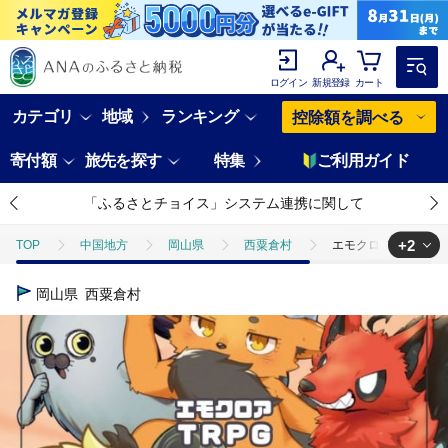
ログイン
新規登録
カート
カテゴリ
地域
ランキング
控除額を調べる
寄付額
旅先を探す
特集
ご利用ガイド
「ふるさとチョイス」システム連携に関して
+2
TOP
中国地方
岡山県
西粟倉村
エモクロアTRPGシナリオ『
TOP
日用品・雑貨
エモクロアTRPGシナリオ『Hour cry』 h-zz-A1
岡山県
西粟倉村
TOP
日用品・雑貨
ほかの雑貨・日用品
エモクロアTRPGシナリオ