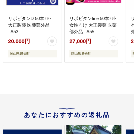
リポビタンD 50本ｾｯﾄ
リポビタンfine 50本ｾｯﾄ
大正製薬 医薬部外品
女性向け 大正製薬 医薬
_A53
部外品 _A55
外
20,000円
27,000円
2
岡山県 勝央町
岡山県 勝央町
あなたにおすすめの返礼品