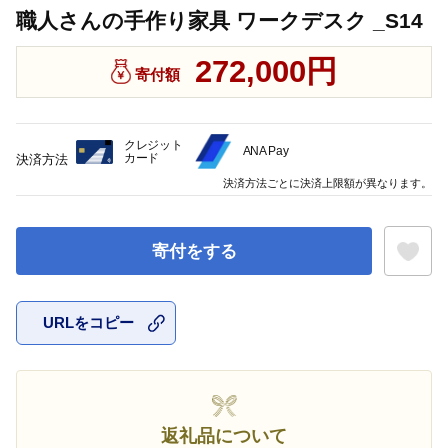
職人さんの手作り家具 ワークデスク _S14
272,000円
寄付額
クレジット
ANA Pay
カード
決済方法
決済方法ごとに決済上限額が異なります。
寄付をする
URLをコピー
お気に入
返礼品について