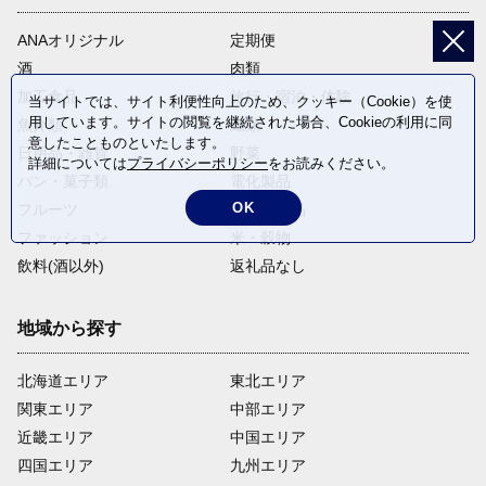
ANAオリジナル
定期便
酒
肉類
加工食品
旅行・宿泊・体験
当サイトでは、サイト利便性向上のため、クッキー（Cookie）を使
用しています。サイトの閲覧を継続された場合、Cookieの利用に同
魚介類
麺類
意したことものといたします。
日用品・雑貨
野菜
詳細については
プライバシーポリシー
をお読みください。
パン・菓子類
電化製品
OK
フルーツ
卵・乳製品
ファッション
米・穀物
飲料(酒以外)
返礼品なし
地域から探す
北海道エリア
東北エリア
関東エリア
中部エリア
近畿エリア
中国エリア
四国エリア
九州エリア