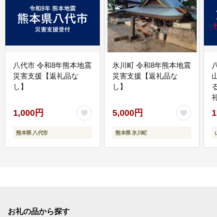
八代市 令和8年熊本地震
氷川町 令和8年熊本地震
災害支援【返礼品な
災害支援【返礼品な
し】
し】
1,000円
5,000円
1
熊本県 八代市
熊本県 氷川町
お礼の品から探す