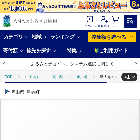
ログイン
新規登録
カート
カテゴリ
地域
ランキング
控除額を調べる
寄付額
旅先を探す
特集
ご利用ガイド
「ふるさとチョイス」システム連携に関して
+1
TOP
中国地方
岡山県
勝央町
職人さんの手作り家具 ワ
TOP
日用品・雑貨
家具
職人さんの手作り家具 ワークデスク 
岡山県
勝央町