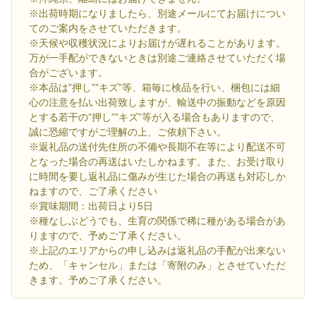
※出荷時期になりましたら、別途メールにてお届けについ
てのご案内をさせていただきます。
※天候や収穫状況によりお届けが遅れることがあります。
万が一手配ができないときは別途ご連絡させていただく場
合がございます。
※本品は”押し””キズ”等、箱毎に検品を行い、梱包には細
心の注意を払い出荷致しますが、輸送中の振動などを原因
とする若干の”押し””キズ”等が入る場合もありますので、
誠に恐縮ですがご理解の上、ご依頼下さい。
※返礼品の送付先住所の不備や長期不在等により配送不可
となった場合の再送はいたしかねます。また、お受け取り
に時間を要し返礼品に傷みが生じた場合の再送も対応しか
ねますので、ご了承ください
※賞味期間：出荷日より5日
※種なしぶどうでも、生育の関係で稀に種がある場合があ
りますので、予めご了承ください。
※上記のエリアからの申し込みは返礼品の手配が出来ない
ため、「キャンセル」または「寄附のみ」とさせていただ
きます。予めご了承ください。