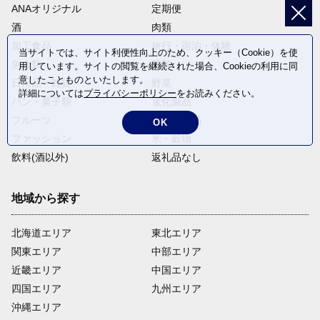
ANAオリジナル
定期便
酒
肉類
加工食品
旅行・宿泊・体験
当サイトでは、サイト利便性向上のため、クッキー（Cookie）を使
魚介類
麺類
用しています。サイトの閲覧を継続された場合、Cookieの利用に同
意したことものといたします。
日用品・雑貨
野菜
詳細については
プライバシーポリシー
をお読みください。
パン・菓子類
電化製品
フルーツ
卵・乳製品
OK
ファッション
米・穀物
飲料(酒以外)
返礼品なし
地域から探す
北海道エリア
東北エリア
関東エリア
中部エリア
近畿エリア
中国エリア
四国エリア
九州エリア
沖縄エリア