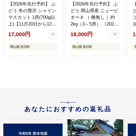
【2026年先行予約】 ぶ
【2026年先行予約】 ぶ
どう 冬の贅沢 シャイン
どう 岡山県産 ニューピ
マスカット 1房(700g以
オーネ （ 種無し ）約
上)【11月20日から12月
2kg（3～5房） 《2026
1
12日の期間に発送】 葡
年8月下旬-9月中旬頃出
17,000円
18,000円
1
萄 ブドウ 岡山県産 フル
荷》 葡萄 ブドウ フルー
ーツ 果物 数量限定 期間
ツ 果物 スイーツ 数量限
岡山県 里庄町
岡山県 里庄町
限定 岡山 里庄町
定 期間限定 岡山 里庄町
あなたにおすすめの返礼品