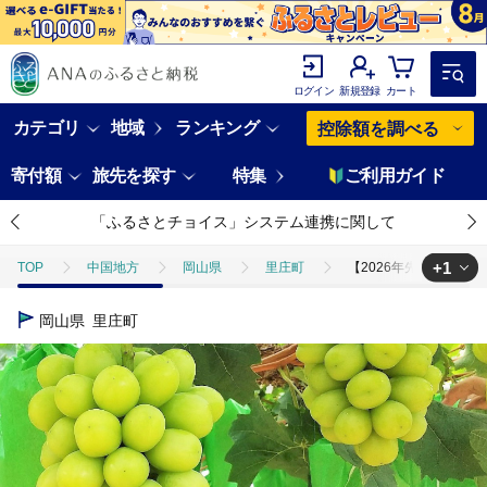
ログイン
新規登録
カート
カテゴリ
地域
ランキング
控除額を調べる
寄付額
旅先を探す
特集
ご利用ガイド
「ふるさとチョイス」システム連携に関して
+1
TOP
中国地方
岡山県
里庄町
【2026年先行予約】 ぶ
TOP
フルーツ
ぶどう・マスカット
【2026年先行予約】 ぶ
岡山県
里庄町