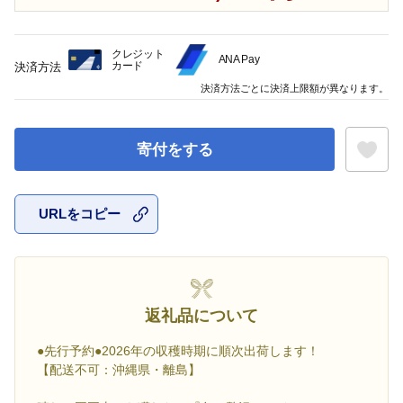
クレジット
ANA Pay
カード
決済方法
決済方法ごとに決済上限額が異なります。
寄付をする
URLをコピー
お気に入
返礼品について
●先行予約●2026年の収穫時期に順次出荷します！
【配送不可：沖縄県・離島】