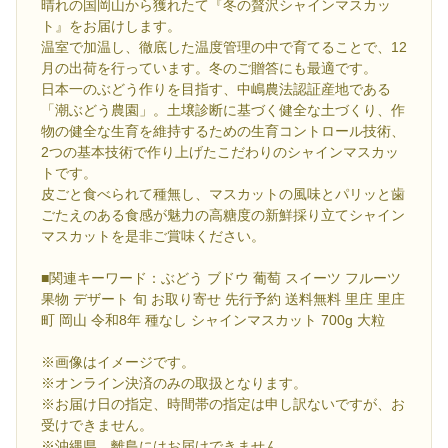
晴れの国岡山から獲れたて『冬の贅沢シャインマスカッ
ト』をお届けします。
温室で加温し、徹底した温度管理の中で育てることで、12
月の出荷を行っています。冬のご贈答にも最適です。
日本一のぶどう作りを目指す、中嶋農法認証産地である
「潮ぶどう農園」。土壌診断に基づく健全な土づくり、作
物の健全な生育を維持するための生育コントロール技術、
2つの基本技術で作り上げたこだわりのシャインマスカッ
トです。
皮ごと食べられて種無し、マスカットの風味とパリッと歯
ごたえのある食感が魅力の高糖度の新鮮採り立てシャイン
マスカットを是非ご賞味ください。
■関連キーワード：ぶどう ブドウ 葡萄 スイーツ フルーツ
果物 デザート 旬 お取り寄せ 先行予約 送料無料 里庄 里庄
町 岡山 令和8年 種なし シャインマスカット 700g 大粒
※画像はイメージです。
※オンライン決済のみの取扱となります。
※お届け日の指定、時間帯の指定は申し訳ないですが、お
受けできません。
※沖縄県、離島にはお届けできません。