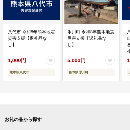
八代市 令和8年熊本地震
氷川町 令和8年熊本地震
災害支援【返礼品な
災害支援【返礼品な
し】
し】
1,000円
5,000円
1
熊本県 八代市
熊本県 氷川町
お礼の品から探す