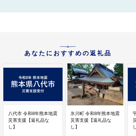
あなたにおすすめの返礼品
八代市 令和8年熊本地震
氷川町 令和8年熊本地震
災害支援【返礼品な
災害支援【返礼品な
し】
し】
し