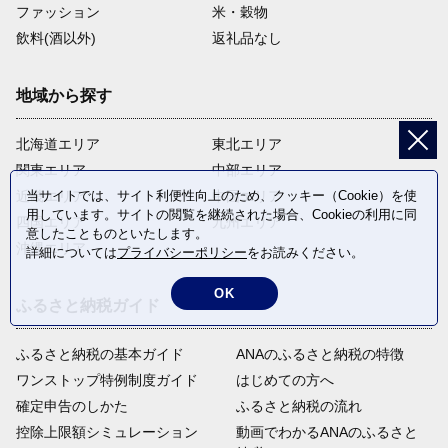
ファッション
米・穀物
飲料(酒以外)
返礼品なし
地域から探す
北海道エリア
東北エリア
関東エリア
中部エリア
当サイトでは、サイト利便性向上のため、クッキー（Cookie）を使
近畿エリア
中国エリア
用しています。サイトの閲覧を継続された場合、Cookieの利用に同
四国エリア
九州エリア
意したことものといたします。
沖縄エリア
詳細については
プライバシーポリシー
をお読みください。
OK
ふるさと納税ガイド
ふるさと納税の基本ガイド
ANAのふるさと納税の特徴
ワンストップ特例制度ガイド
はじめての方へ
確定申告のしかた
ふるさと納税の流れ
控除上限額シミュレーション
動画でわかるANAのふるさと