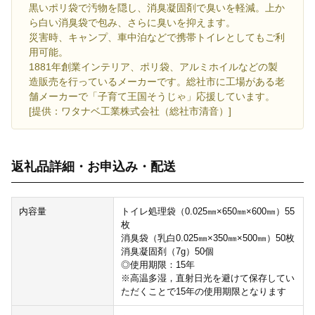
黒いポリ袋で汚物を隠し、消臭凝固剤で臭いを軽減。上か
ら白い消臭袋で包み、さらに臭いを抑えます。
災害時、キャンプ、車中泊などで携帯トイレとしてもご利
用可能。
1881年創業インテリア、ポリ袋、アルミホイルなどの製
造販売を行っているメーカーです。総社市に工場がある老
舗メーカーで「子育て王国そうじゃ」応援しています。
[提供：ワタナベ工業株式会社（総社市清音）]
返礼品詳細・お申込み・配送
内容量
トイレ処理袋（0.025㎜×650㎜×600㎜）55
枚
消臭袋（乳白0.025㎜×350㎜×500㎜）50枚
消臭凝固剤（7g）50個
◎使用期限：15年
※高温多湿，直射日光を避けて保存してい
ただくことで15年の使用期限となります