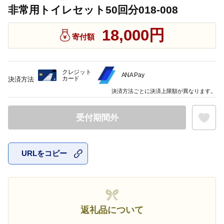
非常用トイレセット50回分018-008
18,000円
寄付額
クレジット
ANA Pay
カード
決済方法
決済方法ごとに決済上限額が異なります。
受付期間外
URLをコピー
お気に入
返礼品について