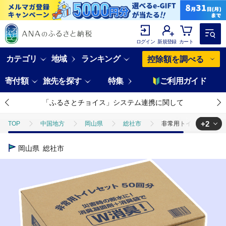
ログイン
新規登録
カート
カテゴリ
地域
ランキング
控除額を調べる
寄付額
旅先を探す
特集
ご利用ガイド
「ふるさとチョイス」システム連携に関して
+2
TOP
中国地方
岡山県
総社市
非常用トイレセット50回分
TOP
日用品・雑貨
非常用トイレセット50回分018-008
岡山県
総社市
TOP
日用品・雑貨
ほかの雑貨・日用品
非常用トイレセット50