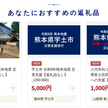
あなたにおすすめの返礼品
熊本地震 災
宇土市 令和8年熊本地震 災
八代市向け
なし】
害支援【返礼品なし】
県富士吉
_U00-0001
への支援
5,000円
1,000
熊本県 宇土市
山梨県 富