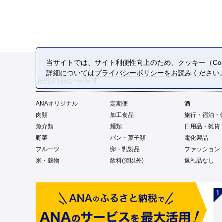
当サイトでは、サイト利便性向上のため、クッキー（Coo
詳細については
プライバシーポリシー
をお読みください
お礼の品から探す
ANAオリジナル
定期便
酒
肉類
加工食品
旅行・宿泊・
魚介類
麺類
日用品・雑貨
野菜
パン・菓子類
電化製品
フルーツ
卵・乳製品
ファッション
米・穀物
飲料(酒以外)
返礼品なし