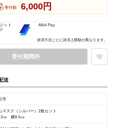
6,000円
寄付額
ジット
ANA Pay
ド
決済方法ごとに決済上限額が異なります。
受付期間外
配送
お気に入り登録
社市
ムマスク（シルバー）2枚セット
3㎝ 横8.5㎝