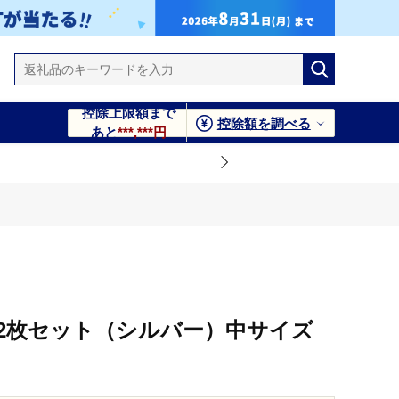
控除上限額まで
控除額を調べる
あと
***,***円
2枚セット（シルバー）中サイズ