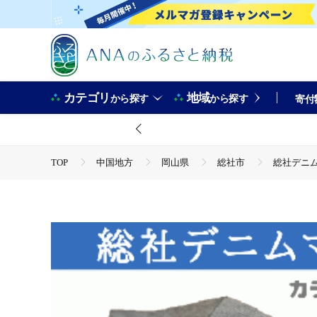
カテゴリ
地域
から探す
から探す
寄付
TOP
中国地方
岡山県
総社市
総社デニム
TOP
日用品・雑貨
総社デニムマスク2枚セット（シルバ
TOP
ファッション
その他ファッション
総社デ