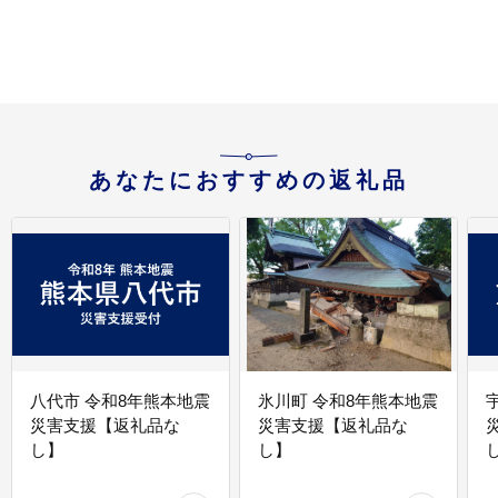
(
--
あなたにおすすめの返礼品
八代市 令和8年熊本地震
氷川町 令和8年熊本地震
災害支援【返礼品な
災害支援【返礼品な
し】
し】
し