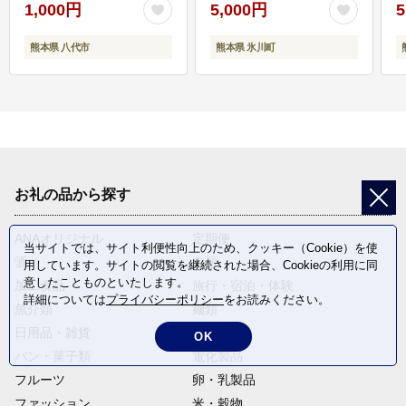
1,000円
5,000円
5
熊本県 八代市
熊本県 氷川町
お礼の品から探す
ANAオリジナル
定期便
当サイトでは、サイト利便性向上のため、クッキー（Cookie）を使
酒
肉類
用しています。サイトの閲覧を継続された場合、Cookieの利用に同
意したことものといたします。
加工食品
旅行・宿泊・体験
詳細については
プライバシーポリシー
をお読みください。
魚介類
麺類
日用品・雑貨
野菜
OK
パン・菓子類
電化製品
フルーツ
卵・乳製品
ファッション
米・穀物