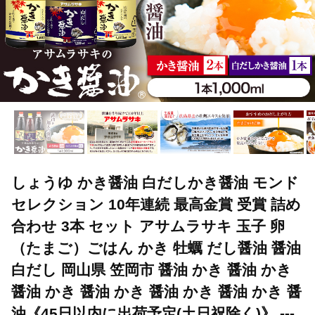
しょうゆ かき醤油 白だしかき醤油 モンド
セレクション 10年連続 最高金賞 受賞 詰め
合わせ 3本 セット アサムラサキ 玉子 卵
（たまご）ごはん かき 牡蠣 だし醤油 醤油
白だし 岡山県 笠岡市 醤油 かき 醤油 かき
醤油 かき 醤油 かき 醤油 かき 醤油 かき 醤
油《45日以内に出荷予定(土日祝除く)》 ---