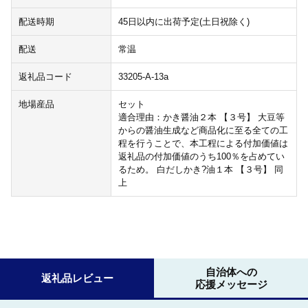
配送時期
45日以内に出荷予定(土日祝除く)
配送
常温
返礼品コード
33205-A-13a
地場産品
セット
適合理由：かき醤油２本 【３号】 大豆等
からの醤油生成など商品化に至る全ての工
程を行うことで、本工程による付加価値は
返礼品の付加価値のうち100％を占めてい
るため。 白だしかき?油１本 【３号】 同
上
自治体への
返礼品レビュー
応援メッセージ