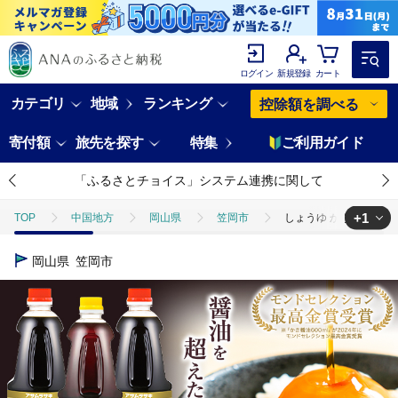
ログイン
新規登録
カート
カテゴリ
地域
ランキング
控除額を調べる
寄付額
旅先を探す
特集
ご利用ガイド
「ふるさとチョイス」システム連携に関して
+1
TOP
中国地方
岡山県
笠岡市
しょうゆ かき醤油 白だし
TOP
加工食品
調味料
醤油
しょうゆ かき醤油 白だしか
岡山県
笠岡市