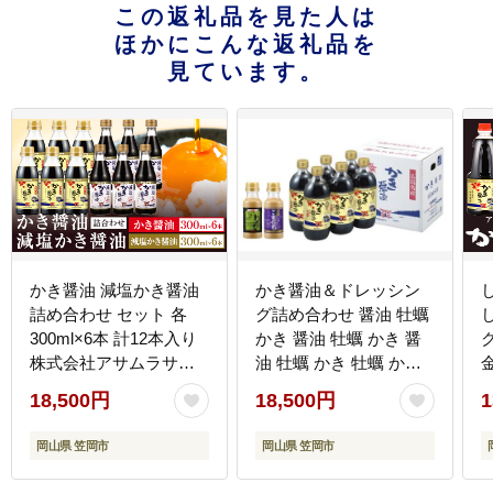
この返礼品を見た人は
ほかにこんな返礼品を
見ています。
かき醤油 減塩かき醤油
かき醤油＆ドレッシン
詰め合わせ セット 各
グ詰め合わせ 醤油 牡蠣
300ml×6本 計12本入り
かき 醤油 牡蠣 かき 醤
株式会社アサムラサキ
油 牡蠣 かき 牡蠣 かき
《45日以内に出荷予定
醤油 牡蠣 かき 醤油 牡
18,500円
18,500円
1
(土日祝除く)》岡山県
蠣 かき《45日以内に出
笠岡市 送料無料 牡蠣 カ
荷予定(土日祝除く)》 --
岡山県 笠岡市
岡山県 笠岡市
キ 醤油 減塩 減塩醤油--
-1-13a---
-1-06a---