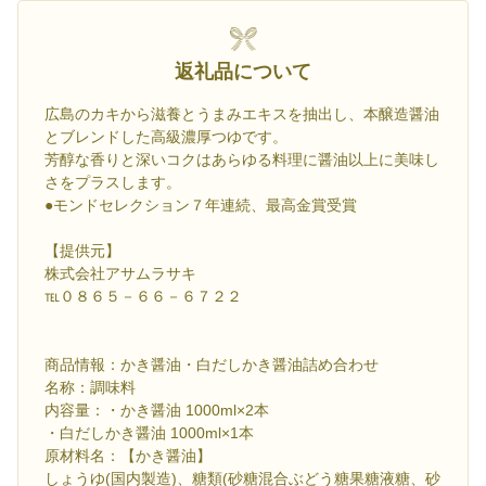
返礼品について
広島のカキから滋養とうまみエキスを抽出し、本醸造醤油
とブレンドした高級濃厚つゆです。
芳醇な香りと深いコクはあらゆる料理に醤油以上に美味し
さをプラスします。
●モンドセレクション７年連続、最高金賞受賞
【提供元】
株式会社アサムラサキ
℡０８６５－６６－６７２２
商品情報：かき醤油・白だしかき醤油詰め合わせ
名称：調味料
内容量：・かき醤油 1000ml×2本
・白だしかき醤油 1000ml×1本
原材料名：【かき醤油】
しょうゆ(国内製造)、糖類(砂糖混合ぶどう糖果糖液糖、砂