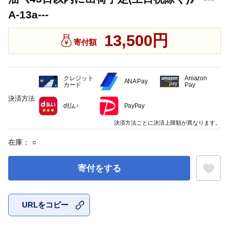
A-13a---
13,500円
寄付額
クレジット
Amazon
ANA Pay
カード
Pay
決済方法
d払い
PayPay
決済方法ごとに決済上限額が異なります。
在庫：
○
寄付をする
URLをコピー
お気に入