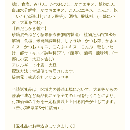
糖)、食塩、みりん、かつおぶし、かきエキス、植物たん
白加水分解物、かつおエキス、こんぶエキス、こんぶ、乾
しいたけ/調味料(アミノ酸等)、酒精、酸味料、(一部に小
麦・大豆を含む)
【白だしかき醤油】
砂糖混合ぶどう糖果糖液糖(国内製造)、植物たん白加水分
解物、食塩、米発酵調味料、しょうゆ、かつお節、かきエ
キス、かつおエキス、こんぶエキス、こんぶ、乾しいた
け、酵母エキス／調味料(アミノ酸等)、酒精、酸味料、(一
部に小麦・大豆を含む)
アレルギー：小麦・大豆
配送方法：常温便でお届けします。
提供元：株式会社アサムラサキ
当該返礼品は、区域内の醤油工場において、大豆等からの
醤油生成など商品化に至る全ての工程を行うことにより、
付加価値の半分を一定程度以上上回る割合が生じてます。
（告示第5条第3号に該当）。
【返礼品のお申込みにつきまして】