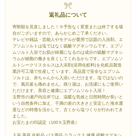
返礼品について
寄附額を見直しました！※予告なく変更または終了する場
合がございますので、あらかじめご了承ください。
テレビや雑誌・芸能人やモデルが愛用で話題の入浴剤。エ
プソムソルトは塩ではなく硫酸マグネシウムです。エプソ
ムソルト入浴でお肌が綺麗になるのは成分の硫酸マグネシ
ウムが細胞の働きを良くしてくれるからです。エプソムソ
ルトシークリスタルスは入浴剤(浴用化粧料)を化粧品製造
業許可工場で生産して います。高品質で安全なエプソム
ソルトは、赤ちゃんから入浴いただけます。塩ではないの
で、風呂釜も痛めません。残り湯は、お洗濯にもご使用い
ただけます。美容と健康にエプソムソルト入浴！
玉野市の瀬戸内沿岸では、温暖な気候と日照時間が長いと
いう自然条件に加え、干満の差の大きさと安定した海水濃
度などの特徴を活かして、古くから塩づくりが行われてき
ました。
お宝たまの印認定（100％玉野産）
入浴 美容 化粧品 バス用品 リラックス 健康 硫酸マグネシ