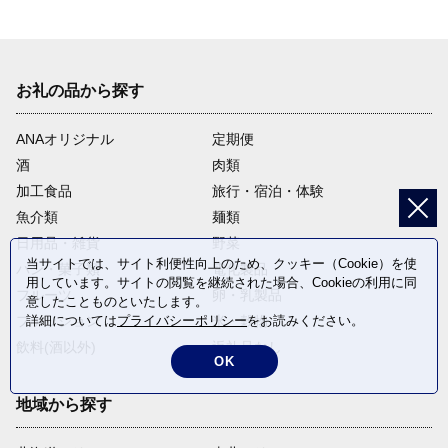
お礼の品から探す
ANAオリジナル
定期便
酒
肉類
加工食品
旅行・宿泊・体験
魚介類
麺類
日用品・雑貨
野菜
当サイトでは、サイト利便性向上のため、クッキー（Cookie）を使
パン・菓子類
電化製品
用しています。サイトの閲覧を継続された場合、Cookieの利用に同
フルーツ
卵・乳製品
意したことものといたします。
詳細については
プライバシーポリシー
をお読みください。
ファッション
米・穀物
飲料(酒以外)
返礼品なし
OK
地域から探す