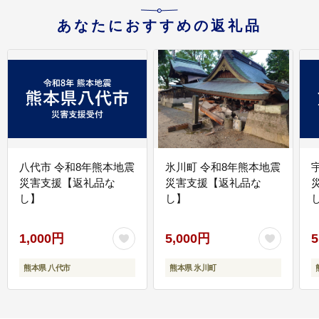
あなたにおすすめの返礼品
八代市 令和8年熊本地震
氷川町 令和8年熊本地震
災害支援【返礼品な
災害支援【返礼品な
し】
し】
し
1,000円
5,000円
5
熊本県 八代市
熊本県 氷川町