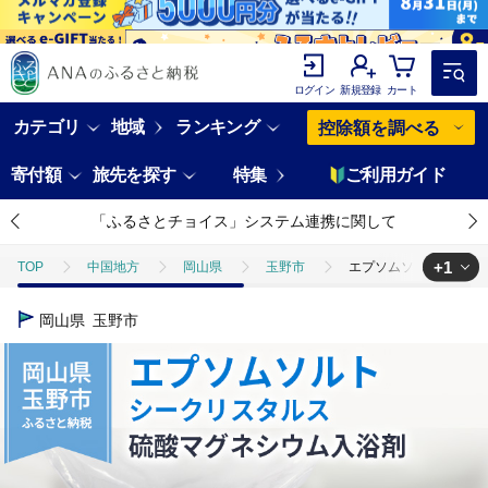
ログイン
新規登録
カート
カテゴリ
地域
ランキング
控除額を調べる
寄付額
旅先を探す
特集
ご利用ガイド
「ふるさとチョイス」システム連携に関して
+1
TOP
中国地方
岡山県
玉野市
エプソムソルト シークリ
TOP
日用品・雑貨
美容雑貨
エプソムソルト シークリスタルス
岡山県
玉野市