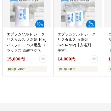
エプソムソルト シーク
エプソムソルト シーク
リスタルス 入浴剤 10kg
リスタルス 入浴剤
バスソルト バス用品 リ
8kg(4kg×2)【入浴剤・
ー
ラックス 硫酸マグネシ
美容】
ウム
15,000円
14,000円
1
岡山県 玉野市
岡山県 玉野市